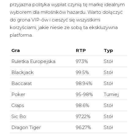
przyjazna polityka wypłat czynią tę markę idealnym
wyborem dla miłośników hazardu. Warto dołączyć
do grona VIP-ów i cieszyć się wszystkimi
korzyściami, jakie niesie ze sobą ta ekskluzywna
platforma.
Gra
RTP
Typ
Ruletka Europejska
97.3%
Stół
Blackjack
99.5%
Stół
Baccarat
98.94%
Stół
Poker
95-98%
Turniej
Craps
98.6%
Stół
Sic Bo
97.22%
Stół
Dragon Tiger
96.27%
Stół