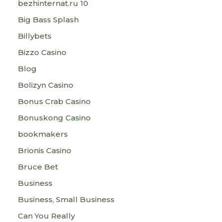
bezhinternat.ru 10
Big Bass Splash
Billybets
Bizzo Casino
Blog
Bolizyn Casino
Bonus Crab Casino
Bonuskong Casino
bookmakers
Brionis Casino
Bruce Bet
Business
Business, Small Business
Can You Really