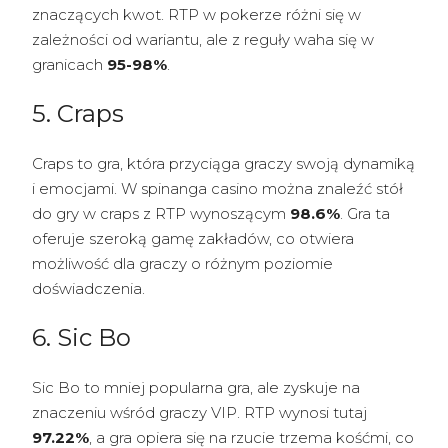
znaczących kwot. RTP w pokerze różni się w
zależności od wariantu, ale z reguły waha się w
granicach
95-98%
.
5. Craps
Craps to gra, która przyciąga graczy swoją dynamiką
i emocjami. W spinanga casino można znaleźć stół
do gry w craps z RTP wynoszącym
98.6%
. Gra ta
oferuje szeroką gamę zakładów, co otwiera
możliwość dla graczy o różnym poziomie
doświadczenia.
6. Sic Bo
Sic Bo to mniej popularna gra, ale zyskuje na
znaczeniu wśród graczy VIP. RTP wynosi tutaj
97.22%
, a gra opiera się na rzucie trzema kośćmi, co