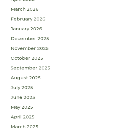
March 2026
February 2026
January 2026
December 2025
November 2025
October 2025
September 2025
August 2025
July 2025
June 2025
May 2025
April 2025
March 2025