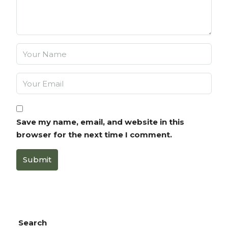
Save my name, email, and website in this
browser for the next time I comment.
Submit
Search