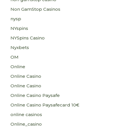
Non GamStop Casinos
nysp
NYspins
NYSpins Casino
Nyxbets
OM
Online
Online Casino
Online Casino
Online Casino Paysafe
Online Casino Paysafecard 10€
online casinos
Online_casino