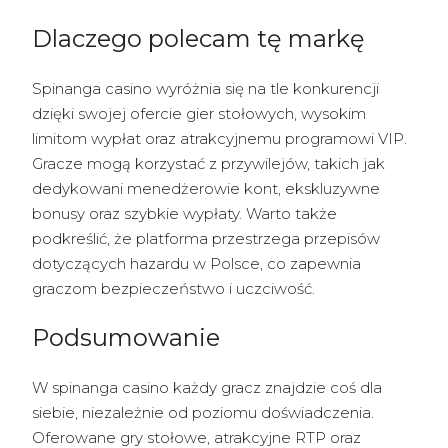
Dlaczego polecam tę markę
Spinanga casino wyróżnia się na tle konkurencji
dzięki swojej ofercie gier stołowych, wysokim
limitom wypłat oraz atrakcyjnemu programowi VIP.
Gracze mogą korzystać z przywilejów, takich jak
dedykowani menedżerowie kont, ekskluzywne
bonusy oraz szybkie wypłaty. Warto także
podkreślić, że platforma przestrzega przepisów
dotyczących hazardu w Polsce, co zapewnia
graczom bezpieczeństwo i uczciwość.
Podsumowanie
W spinanga casino każdy gracz znajdzie coś dla
siebie, niezależnie od poziomu doświadczenia.
Oferowane gry stołowe, atrakcyjne RTP oraz