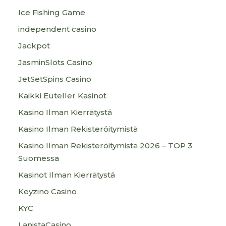
Ice Fishing Game
independent casino
Jackpot
JasminSlots Casino
JetSetSpins Casino
Kaikki Euteller Kasinot
Kasino Ilman Kierrätystä
Kasino Ilman Rekisteröitymistä
Kasino Ilman Rekisteröitymistä 2026 – TOP 3
Suomessa
Kasinot Ilman Kierrätystä
Keyzino Casino
KYC
LanistaCasino