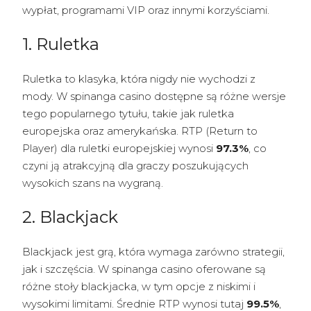
wypłat, programami VIP oraz innymi korzyściami.
1. Ruletka
Ruletka to klasyka, która nigdy nie wychodzi z
mody. W spinanga casino dostępne są różne wersje
tego popularnego tytułu, takie jak ruletka
europejska oraz amerykańska. RTP (Return to
Player) dla ruletki europejskiej wynosi
97.3%
, co
czyni ją atrakcyjną dla graczy poszukujących
wysokich szans na wygraną.
2. Blackjack
Blackjack jest grą, która wymaga zarówno strategii,
jak i szczęścia. W spinanga casino oferowane są
różne stoły blackjacka, w tym opcje z niskimi i
wysokimi limitami. Średnie RTP wynosi tutaj
99.5%
,