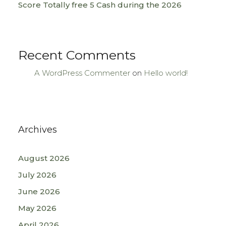
Score Totally free 5 Cash during the 2026
Recent Comments
A WordPress Commenter
on
Hello world!
Archives
August 2026
July 2026
June 2026
May 2026
April 2026