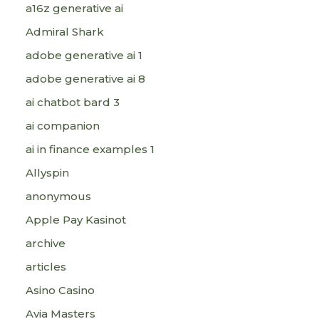
a16z generative ai
Admiral Shark
adobe generative ai 1
adobe generative ai 8
ai chatbot bard 3
ai companion
ai in finance examples 1
Allyspin
anonymous
Apple Pay Kasinot
archive
articles
Asino Casino
Avia Masters