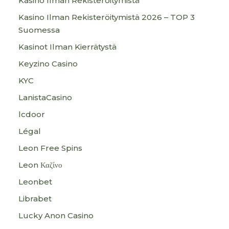
Kasino Ilman Rekisteröitymistä
Kasino Ilman Rekisteröitymistä 2026 – TOP 3
Suomessa
Kasinot Ilman Kierrätystä
Keyzino Casino
KYC
LanistaCasino
lcdoor
Légal
Leon Free Spins
Leon Καζίνο
Leonbet
Librabet
Lucky Anon Casino