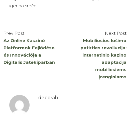
iger na srečo.
Prev Post
Next Post
Az Online Kaszinó
Mobiliosios lošimo
Platformok Fejlődése
patirties revoliucija:
és Innovációja a
internetinio kazino
Digitális Játékiparban
adaptacija
mobiliesiems
įrenginiams
deborah