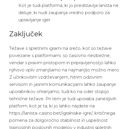
Kot je tudi platforma, ki jo predstavlja lanista ne
deluje, ki nudi zaupanja vredno podporo za
upravljanje iger.
Zaključek
Težave s spletnimi igrami na srečo, kot so težave
povezane s platformami, so časovno neizbežne,
vendar s pravim pristopom in pripravljenostjo lahko
njihovo vpliv zmanjšamo na najmanjšo možno mero.
Z učinkovitim vzdrževanjem, hitrim odzivnim
servisom in jasnimi komunikacijami lahko zaupanje
uporabnikov ohranjamo, tudi ko na oder stopijo
tehnične težave. Pri tem je tudi uporaba zanesljivih
platform, kot je ta, ki jo lahko najdete na
https://lanista-casino.bet/igralniske-igre/, kritičnega
pomena za dolgoročno stabilnost in uspešnost
trajnostnih poslovnih modelov v industriji spletnih