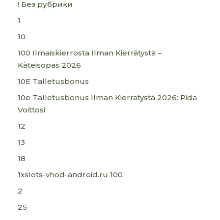
! Без рубрики
1
10
100 Ilmaiskierrosta Ilman Kierrätystä –
Käteisopas 2026
10E Talletusbonus
10e Talletusbonus Ilman Kierrätystä 2026: Pidä
Voittosi
12
13
18
1xslots-vhod-android.ru 100
2
25