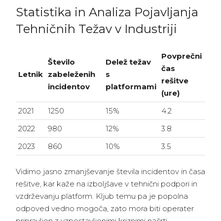
Statistika in Analiza Pojavljanja
Tehničnih Težav v Industriji
Povprečni
Število
Delež težav
čas
Letnik
zabeleženih
s
rešitve
incidentov
platformami
(ure)
2021
1250
15%
4.2
2022
980
12%
3.8
2023
860
10%
3.5
Vidimo jasno zmanjševanje števila incidentov in časa
rešitve, kar kaže na izboljšave v tehnični podpori in
vzdrževanju platform. Kljub temu pa je popolna
odpoved vedno mogoča, zato mora biti operater
pripravljen z vzpostavljenimi kriznimi načrti.