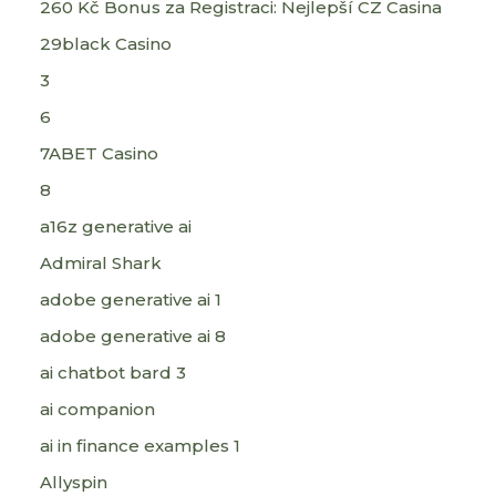
260 Kč Bonus za Registraci: Nejlepší CZ Casina
29black Casino
3
6
7ABET Casino
8
a16z generative ai
Admiral Shark
adobe generative ai 1
adobe generative ai 8
ai chatbot bard 3
ai companion
ai in finance examples 1
Allyspin