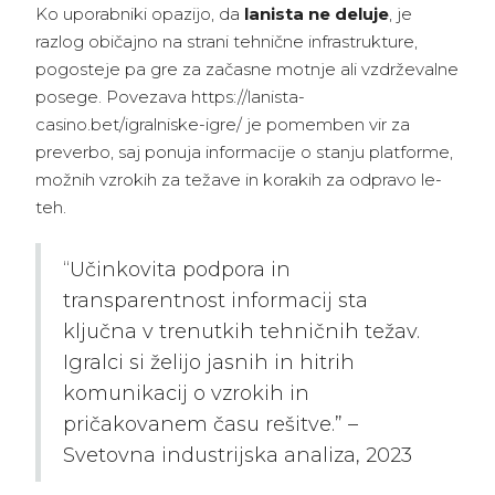
Ko uporabniki opazijo, da
lanista ne deluje
, je
razlog običajno na strani tehnične infrastrukture,
pogosteje pa gre za začasne motnje ali vzdrževalne
posege. Povezava https://lanista-
casino.bet/igralniske-igre/ je pomemben vir za
preverbo, saj ponuja informacije o stanju platforme,
možnih vzrokih za težave in korakih za odpravo le-
teh.
“Učinkovita podpora in
transparentnost informacij sta
ključna v trenutkih tehničnih težav.
Igralci si želijo jasnih in hitrih
komunikacij o vzrokih in
pričakovanem času rešitve.” –
Svetovna industrijska analiza, 2023