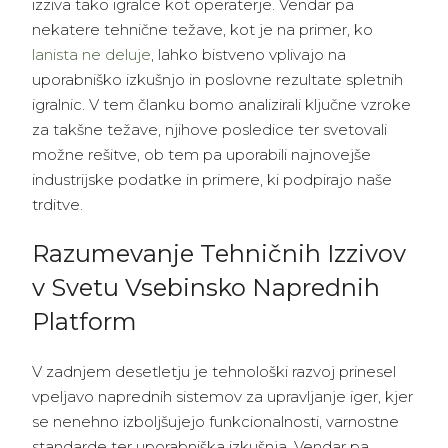
izziva tako igralce kot operaterje. Vendar pa
nekatere tehnične težave, kot je na primer, ko
lanista ne deluje
, lahko bistveno vplivajo na
uporabniško izkušnjo in poslovne rezultate spletnih
igralnic. V tem članku bomo analizirali ključne vzroke
za takšne težave, njihove posledice ter svetovali
možne rešitve, ob tem pa uporabili najnovejše
industrijske podatke in primere, ki podpirajo naše
trditve.
Razumevanje Tehničnih Izzivov
v Svetu Vsebinsko Naprednih
Platform
V zadnjem desetletju je tehnološki razvoj prinesel
vpeljavo naprednih sistemov za upravljanje iger, kjer
se nenehno izboljšujejo funkcionalnosti, varnostne
standarde ter uporabniška izkušnja. Vendar pa