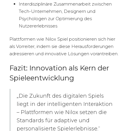
Interdisziplinäre Zusammenarbeit zwischen
Tech-Unternehmen, Designern und
Psychologen zur Optimierung des
Nutzererlebnisses
Plattformen wie Nilox Spiel positionieren sich hier
als Vorreiter, indem sie diese Herausforderungen
adressieren und innovative Lösungen vorantreiben.
Fazit: Innovation als Kern der
Spieleentwicklung
„Die Zukunft des digitalen Spiels
liegt in der intelligenten Interaktion
– Plattformen wie Nilox setzen die
Standards für adaptive und
personalisierte Spielerlebnisse.“