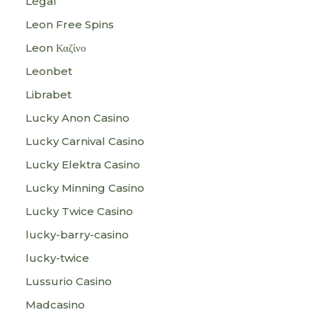
Légal
Leon Free Spins
Leon Καζίνο
Leonbet
Librabet
Lucky Anon Casino
Lucky Carnival Casino
Lucky Elektra Casino
Lucky Minning Casino
Lucky Twice Casino
lucky-barry-casino
lucky-twice
Lussurio Casino
Madcasino