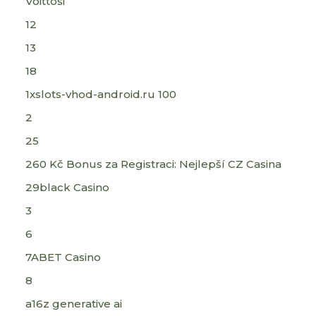
Voittosi
12
13
18
1xslots-vhod-android.ru 100
2
25
260 Kč Bonus za Registraci: Nejlepší CZ Casina
29black Casino
3
6
7ABET Casino
8
a16z generative ai