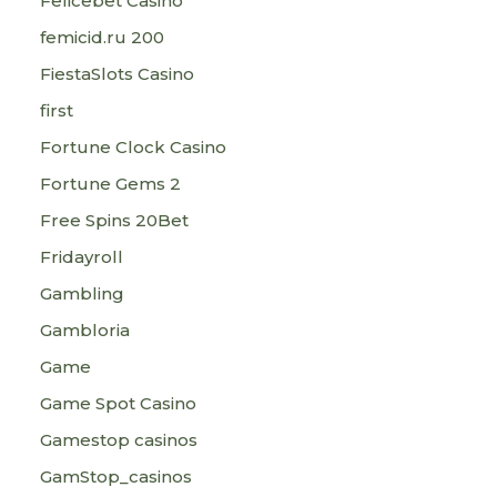
Felicebet Casino
femicid.ru 200
FiestaSlots Casino
first
Fortune Clock Casino
Fortune Gems 2
Free Spins 20Bet
Fridayroll
Gambling
Gambloria
Game
Game Spot Casino
Gamestop casinos
GamStop_casinos