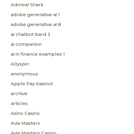
Admiral Shark
adobe generative ai 1
adobe generative ai 8
ai chatbot bard 3
ai companion
ai in finance examples 1
Allyspin
anonymous
Apple Pay Kasinot
archive
articles
Asino Casino
Avia Masters
Avia Masters Casino