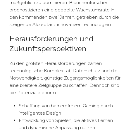
maßgeblich zu dominieren. Branchenforscher
prognostizieren eine doppelte Wachstumsrate in
den kommenden zwei Jahren, getrieben durch die
steigende Akzeptanz innovativer Technologien.
Herausforderungen und
Zukunftsperspektiven
Zu den größten Herausforderungen zählen
technologische Komplexität, Datenschutz und die
Notwendigkeit, günstige Zugangsmöglichkeiten für
eine breitere Zielgruppe zu schaffen. Dennoch sind
die Potenziale enorm:
Schaffung von barrierefreiem Gaming durch
intelligentes Design
Entwicklung von Spielen, die aktives Lernen
und dynamische Anpassung nutzen