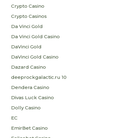
Crypto Casino
Crypto Casinos
Da Vinci Gold
Da Vinci Gold Casino
DaVinci Gold
DaVinci Gold Casino
Dazard Casino
deeprockgalactic.ru 10
Dendera Casino
Divas Luck Casino
Dolly Casino
EC
EmirBet Casino