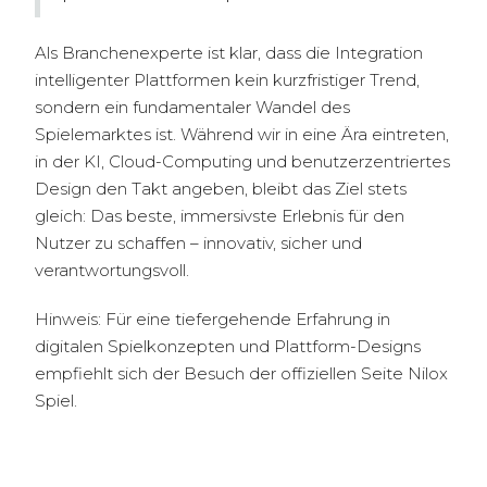
Als Branchenexperte ist klar, dass die Integration
intelligenter Plattformen kein kurzfristiger Trend,
sondern ein fundamentaler Wandel des
Spielemarktes ist. Während wir in eine Ära eintreten,
in der KI, Cloud-Computing und benutzerzentriertes
Design den Takt angeben, bleibt das Ziel stets
gleich: Das beste, immersivste Erlebnis für den
Nutzer zu schaffen – innovativ, sicher und
verantwortungsvoll.
Hinweis: Für eine tiefergehende Erfahrung in
digitalen Spielkonzepten und Plattform-Designs
empfiehlt sich der Besuch der offiziellen Seite Nilox
Spiel.