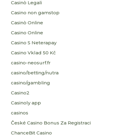
Casinò Legali
Casino non gamstop
Casinò Online
Casino Online
Casino S Neterapay
Casino Vklad 50 Kč
casino-neosurf.fr
casino/betting/nutra
casino/gambling
Casino2
Casinoly app
casinos
České Casino Bonus Za Registraci
ChanceBit Casino