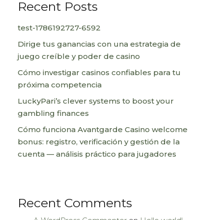
Recent Posts
test-1786192727-6592
Dirige tus ganancias con una estrategia de
juego creíble y poder de casino
Cómo investigar casinos confiables para tu
próxima competencia
LuckyPari’s clever systems to boost your
gambling finances
Cómo funciona Avantgarde Casino welcome
bonus: registro, verificación y gestión de la
cuenta — análisis práctico para jugadores
Recent Comments