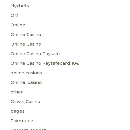
Nyxbets
OM
Online
Online Casino
Online Casino
Online Casino Paysafe
Online Casino Paysafecard 10€
online casinos
Online_casino
other
Ozwin Casino
pages
Paiements