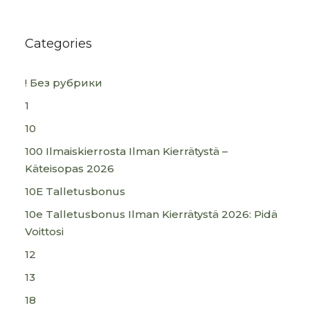
Categories
! Без рубрики
1
10
100 Ilmaiskierrosta Ilman Kierrätystä –
Käteisopas 2026
10E Talletusbonus
10e Talletusbonus Ilman Kierrätystä 2026: Pidä
Voittosi
12
13
18