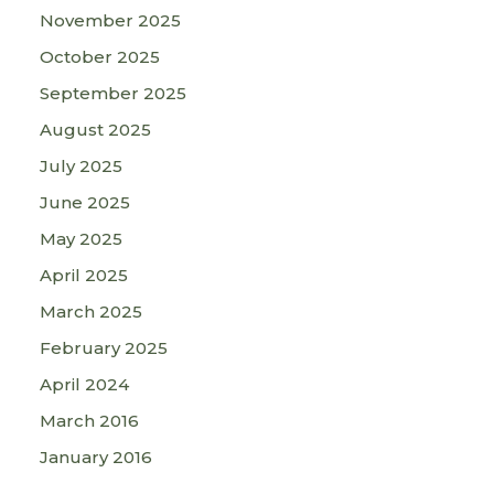
November 2025
October 2025
September 2025
August 2025
July 2025
June 2025
May 2025
April 2025
March 2025
February 2025
April 2024
March 2016
January 2016