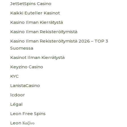
JetSetSpins Casino
Kaikki Euteller Kasinot
Kasino Ilman Kierrätystä
Kasino Ilman Rekisteröitymistä
Kasino Ilman Rekisteröitymistä 2026 – TOP 3
Suomessa
Kasinot Ilman Kierrätystä
Keyzino Casino
KYC
LanistaCasino
lcdoor
Légal
Leon Free Spins
Leon Καζίνο