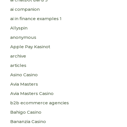
ai companion
ai in finance examples 1
Allyspin
anonymous
Apple Pay Kasinot
archive
articles
Asino Casino
Avia Masters
Avia Masters Casino
b2b ecommerce agencies
Bahigo Casino
Bananzia Casino