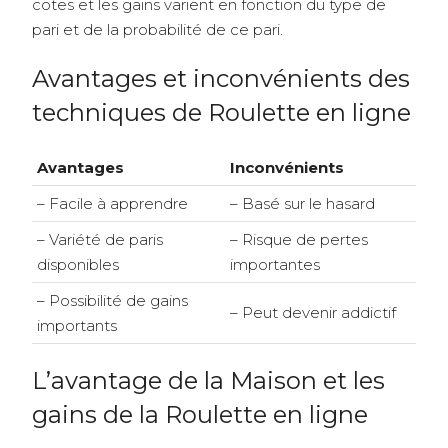
cotes et les gains varient en fonction du type de
pari et de la probabilité de ce pari.
Avantages et inconvénients des
techniques de Roulette en ligne
Avantages
Inconvénients
– Facile à apprendre
– Basé sur le hasard
– Variété de paris
– Risque de pertes
disponibles
importantes
– Possibilité de gains
– Peut devenir addictif
importants
L’avantage de la Maison et les
gains de la Roulette en ligne