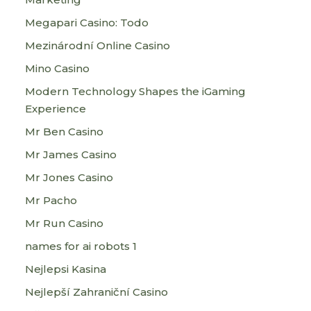
Megapari Casino: Todo
Mezinárodní Online Casino
Mino Casino
Modern Technology Shapes the iGaming
Experience
Mr Ben Casino
Mr James Casino
Mr Jones Casino
Mr Pacho
Mr Run Casino
names for ai robots 1
Nejlepsi Kasina
Nejlepší Zahraniční Casino