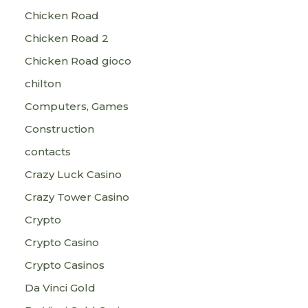
Chicken Road
Chicken Road 2
Chicken Road gioco
chilton
Computers, Games
Construction
contacts
Crazy Luck Casino
Crazy Tower Сasino
Crypto
Crypto Casino
Crypto Casinos
Da Vinci Gold