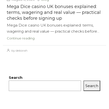
Mega Dice casino UK bonuses explained:
terms, wagering and real value — practical
checks before signing up
Mega Dice casino UK bonuses explained: terms,
wagering and real value — practical checks before...
Continue reading
by deborah
Search
Search