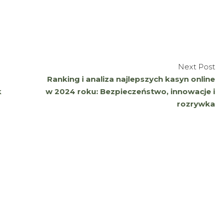
Next Post
Ranking i analiza najlepszych kasyn online
k
w 2024 roku: Bezpieczeństwo, innowacje i
rozrywka