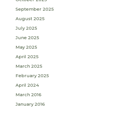
September 2025
August 2025
July 2025
June 2025
May 2025
April 2025
March 2025
February 2025
April 2024
March 2016
January 2016