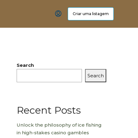
Criar uma listagem
Search
Search
Recent Posts
Unlock the philosophy of ice fishing
in high-stakes casino gambles