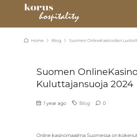
Home
Blog
Suomen OnlineKasinoiden Luotetta
Suomen OnlineKasinoi
Kuluttajansuoja 2024
1 year ago
Blog
0
Online kasinomaailma Suomessa on kokenut 