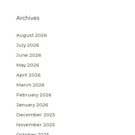
Archives
August 2026
July 2026
June 2026
May 2026
April 2026
March 2026
February 2026
January 2026
December 2025
November 2025
October 2025