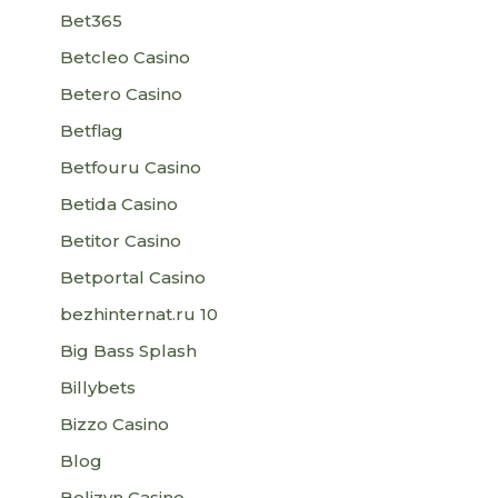
Bet365
Betcleo Casino
Betero Casino
Betflag
Betfouru Casino
Betida Casino
Betitor Casino
Betportal Casino
bezhinternat.ru 10
Big Bass Splash
Billybets
Bizzo Casino
Blog
Bolizyn Casino