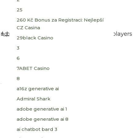
25
260 Kč Bonus za Registraci: Nejlepší
CZ Casina
od_precizního_nača
und_chicken_road_for_seasoned_arcade_players
29black Casino
3
6
7ABET Casino
8
a16z generative ai
Admiral Shark
adobe generative ai 1
adobe generative ai 8
ai chatbot bard 3