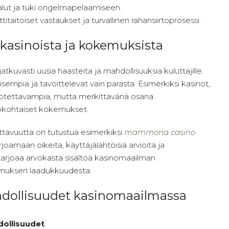
ökalut ja tuki ongelmapelaamiseen.
taitoiset vastaukset ja turvallinen rahansiirtoprosessi.
kasinoista ja kokemuksista
tkuvasti uusia haasteita ja mahdollisuuksia kuluttajille.
isempiä ja tavoittelevat vain parasta. Esimerkiksi kasinot,
 luotettavampia, mutta merkittävänä osana
ökohtaiset kokemukset.
ettavuutta on tutustua esimerkiksi
mammona casino
rjoamaan oikeita, käyttäjälähtöisiä arvioita ja
 tarjoaa arvokasta sisältöä kasinomaailman
emuksen laadukkuudesta.
hdollisuudet kasinomaailmassa
ollisuudet