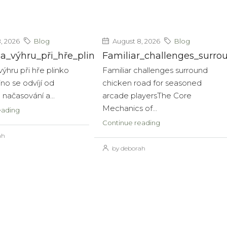
, 2026
Blog
August 8, 2026
Blog
a_výhru_při_hře_plinko_online_casino_se_odvíjí_
Familiar_challenges_surro
ýhru při hře plinko
Familiar challenges surround
ino se odvíjí od
chicken road for seasoned
 načasování a...
arcade playersThe Core
Mechanics of...
eading
Continue reading
ah
by deborah