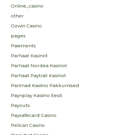
Online_casino
other
Ozwin Casino
pages
Paiements
Parhaat Kasinot
Parhaat Nordea Kasinot
Parhaat Paytrail Kasinot
Parimad Kasiino Pakkumised
Paynplay Kasiino Eesti
Payouts
Paysafecard Casino
Pelican Casino