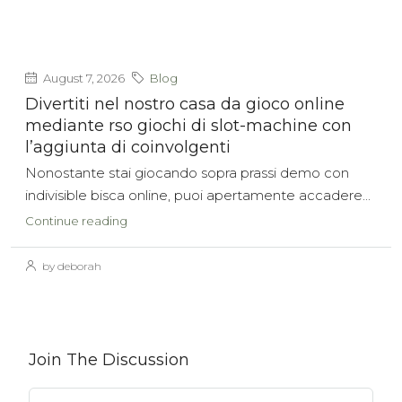
August 7, 2026
Blog
Divertiti nel nostro casa da gioco online
mediante rso giochi di slot-machine con
l’aggiunta di coinvolgenti
Nonostante stai giocando sopra prassi demo con
indivisible bisca online, puoi apertamente accadere...
Continue reading
by deborah
Join The Discussion