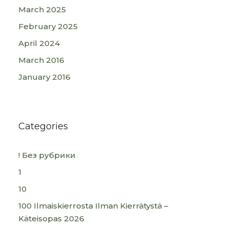
March 2025
February 2025
April 2024
March 2016
January 2016
Categories
! Без рубрики
1
10
100 Ilmaiskierrosta Ilman Kierrätystä –
Käteisopas 2026