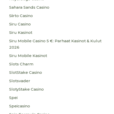
Sahara Sands Casino
Siirto Casino
Siru Casino
Siru Kasinot
Siru Mobile Casino 5 €: Parhaat Kasinot & Kulut
2026
Siru Mobile Kasinot
Slots Charm
SlotStake Casino
Slotsvader
SlotyStake Casino
Spei
Speicasino