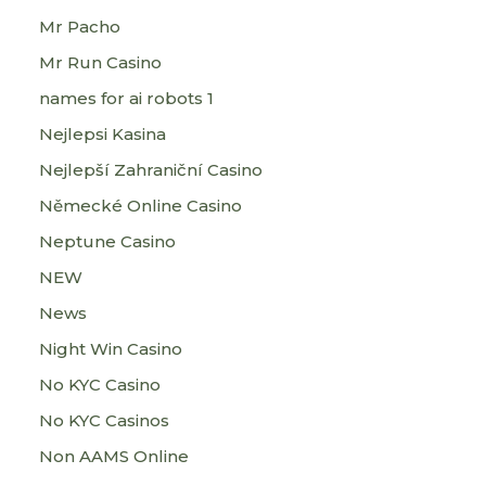
Mr Pacho
Mr Run Casino
names for ai robots 1
Nejlepsi Kasina
Nejlepší Zahraniční Casino
Německé Online Casino
Neptune Casino
NEW
News
Night Win Casino
No KYC Casino
No KYC Casinos
Non AAMS Online