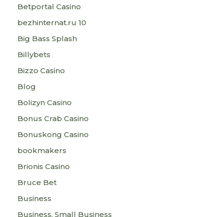
Betportal Casino
bezhinternat.ru 10
Big Bass Splash
Billybets
Bizzo Casino
Blog
Bolizyn Casino
Bonus Crab Casino
Bonuskong Casino
bookmakers
Brionis Casino
Bruce Bet
Business
Business, Small Business