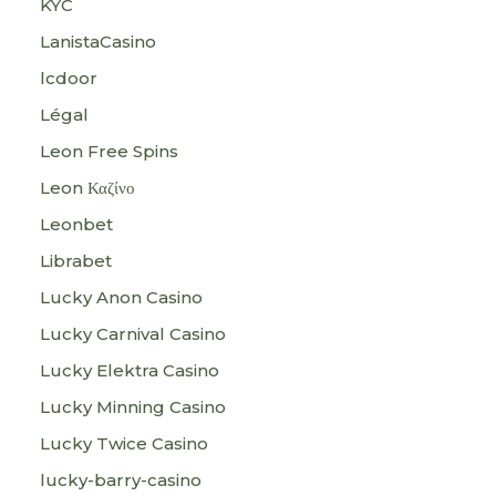
KYC
LanistaCasino
lcdoor
Légal
Leon Free Spins
Leon Καζίνο
Leonbet
Librabet
Lucky Anon Casino
Lucky Carnival Casino
Lucky Elektra Casino
Lucky Minning Casino
Lucky Twice Casino
lucky-barry-casino