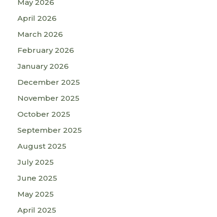
May 2026
April 2026
March 2026
February 2026
January 2026
December 2025
November 2025
October 2025
September 2025
August 2025
July 2025
June 2025
May 2025
April 2025