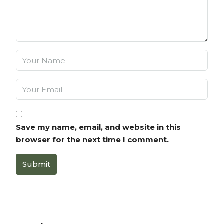
Save my name, email, and website in this
browser for the next time I comment.
Submit