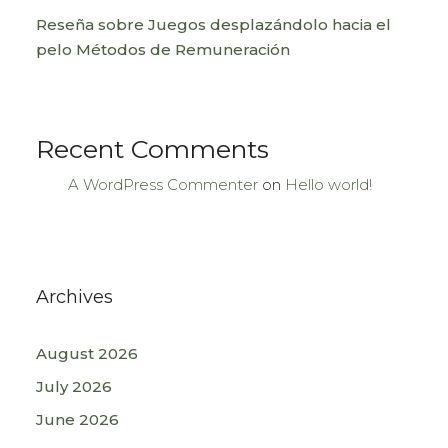
Reseña sobre Juegos desplazándolo hacia el
pelo Métodos de Remuneración
Recent Comments
A WordPress Commenter
on
Hello world!
Archives
August 2026
July 2026
June 2026