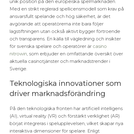
unik position på den europeiska spelmarknaden.
Med en strikt reglerad spellicensmodell som krav på
ansvarsfullt spelande och hög säkerhet, är det
avgörande att operatörerna inte bara följer
lagstiftningen utan också aktivt bygger förtroende
och transparens. En källa till vägledning och insikter
för svenska spelare och operatörer är
casino
nitrowin
, som erbjuder en omfattande översikt över
aktuella casinotjänster och marknadstrender i
Sverige.
Teknologiska innovationer som
driver marknadsförändring
På den teknologiska fronten har artificiell intelligens
(AI), virtual reality (VR) och förstärkt verklighet (AR)
börjat integreras i spelupplevelsen, vilket skapar nya
interaktiva dimensioner för spelare. Enligt