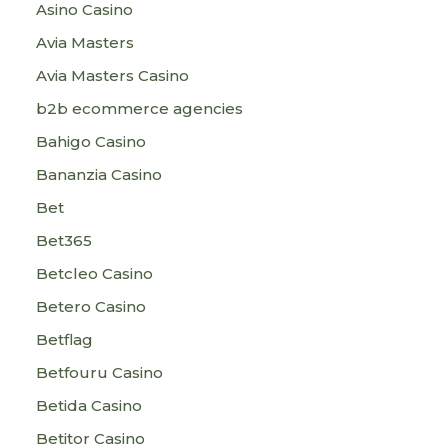
Asino Casino
Avia Masters
Avia Masters Casino
b2b ecommerce agencies
Bahigo Casino
Bananzia Casino
Bet
Bet365
Betcleo Casino
Betero Casino
Betflag
Betfouru Casino
Betida Casino
Betitor Casino