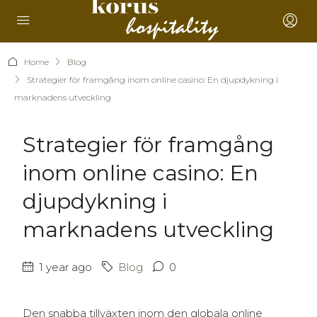
Home
Blog
Strategier för framgång inom online casino: En djupdykning i
marknadens utveckling
Strategier för framgång
inom online casino: En
djupdykning i
marknadens utveckling
1 year ago
Blog
0
Den snabba tillväxten inom den globala online