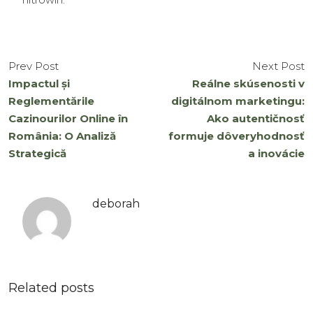
Prev Post
Next Post
Impactul și
Reálne skúsenosti v
Reglementările
digitálnom marketingu:
Cazinourilor Online în
Ako autentičnosť
România: O Analiză
formuje dôveryhodnosť
Strategică
a inovácie
deborah
Related posts