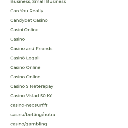
Business, Small Business
Can You Really
Candybet Casino
Casini Online
Casino
Casino and Friends
Casinò Legali
Casinò Online
Casino Online
Casino S Neterapay
Casino Vklad 50 Kč
casino-neosurf.fr
casino/betting/nutra
casino/gambling