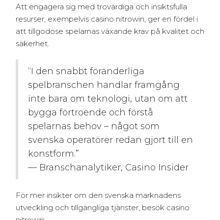
Att engagera sig med trovärdiga och insiktsfulla
resurser, exempelvis casino nitrowin, ger en fördel i
att tillgodose spelarnas växande krav på kvalitet och
säkerhet.
“I den snabbt föränderliga
spelbranschen handlar framgång
inte bara om teknologi, utan om att
bygga förtroende och förstå
spelarnas behov – något som
svenska operatörer redan gjort till en
konstform.”
— Branschanalytiker, Casino Insider
För mer insikter om den svenska marknadens
utveckling och tillgängliga tjänster, besök casino
nitrowin.