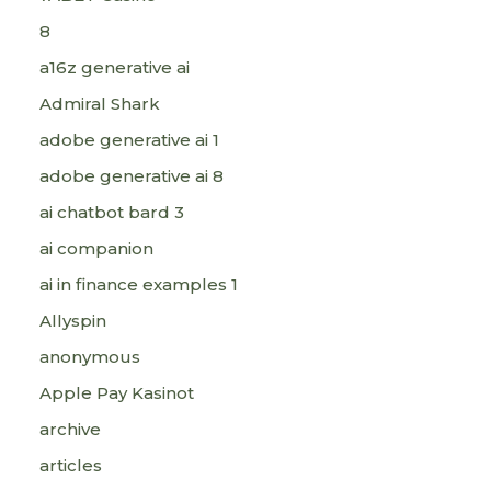
8
a16z generative ai
Admiral Shark
adobe generative ai 1
adobe generative ai 8
ai chatbot bard 3
ai companion
ai in finance examples 1
Allyspin
anonymous
Apple Pay Kasinot
archive
articles