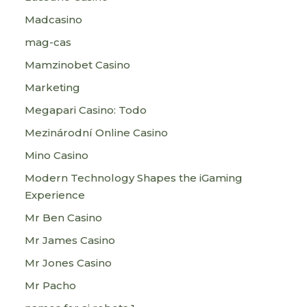
Madcasino
mag-cas
Mamzinobet Casino
Marketing
Megapari Casino: Todo
Mezinárodní Online Casino
Mino Casino
Modern Technology Shapes the iGaming
Experience
Mr Ben Casino
Mr James Casino
Mr Jones Casino
Mr Pacho