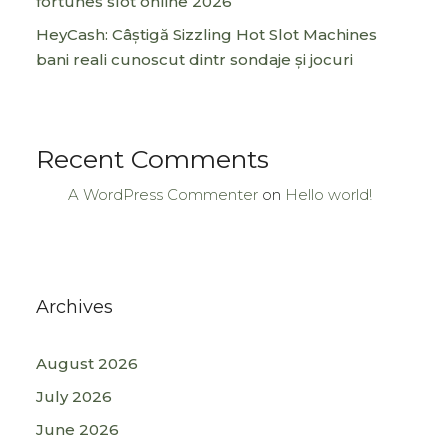
fortunes slot online 2026
HeyCash: Câștigă Sizzling Hot Slot Machines
bani reali cunoscut dintr sondaje și jocuri
Recent Comments
A WordPress Commenter
on
Hello world!
Archives
August 2026
July 2026
June 2026