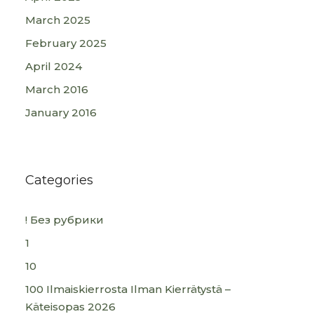
March 2025
February 2025
April 2024
March 2016
January 2016
Categories
! Без рубрики
1
10
100 Ilmaiskierrosta Ilman Kierrätystä –
Käteisopas 2026