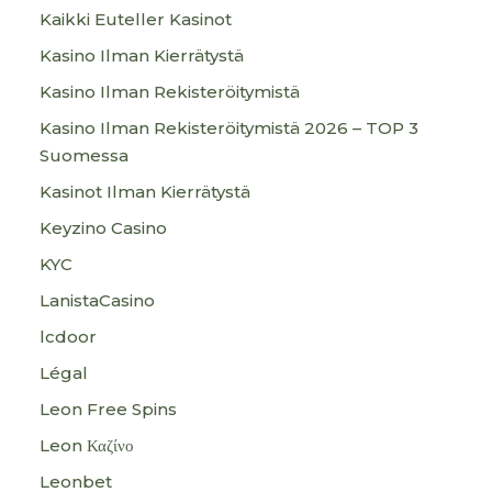
Kaikki Euteller Kasinot
Kasino Ilman Kierrätystä
Kasino Ilman Rekisteröitymistä
Kasino Ilman Rekisteröitymistä 2026 – TOP 3
Suomessa
Kasinot Ilman Kierrätystä
Keyzino Casino
KYC
LanistaCasino
lcdoor
Légal
Leon Free Spins
Leon Καζίνο
Leonbet