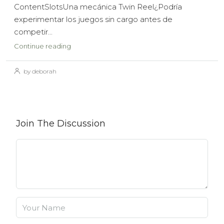
ContentSlotsUna mecánica Twin Reel¿Podría
experimentar los juegos sin cargo antes de
competir...
Continue reading
by deborah
Join The Discussion