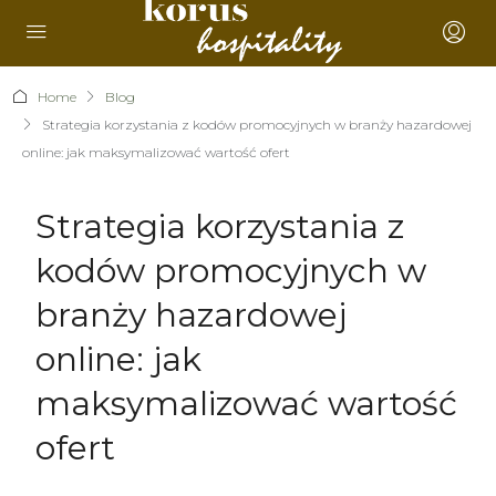
Home
Blog
Strategia korzystania z kodów promocyjnych w branży hazardowej
online: jak maksymalizować wartość ofert
Strategia korzystania z
kodów promocyjnych w
branży hazardowej
online: jak
maksymalizować wartość
ofert