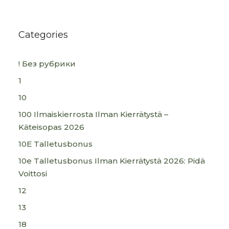
Categories
! Без рубрики
1
10
100 Ilmaiskierrosta Ilman Kierrätystä –
Käteisopas 2026
10E Talletusbonus
10e Talletusbonus Ilman Kierrätystä 2026: Pidä
Voittosi
12
13
18