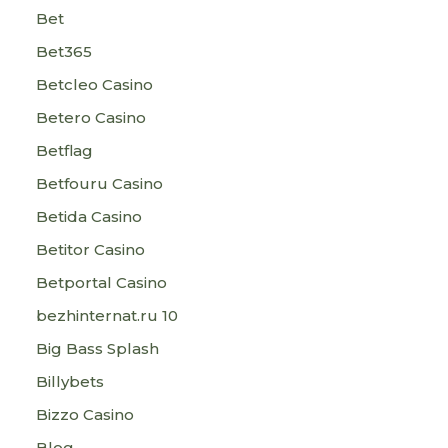
Bet
Bet365
Betcleo Casino
Betero Casino
Betflag
Betfouru Casino
Betida Casino
Betitor Casino
Betportal Casino
bezhinternat.ru 10
Big Bass Splash
Billybets
Bizzo Casino
Blog