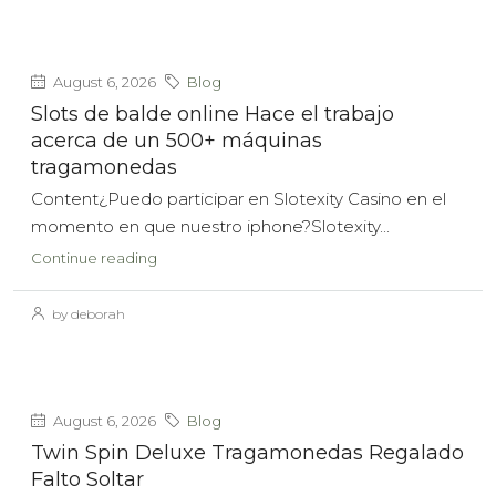
August 6, 2026
Blog
Slots de balde online Hace el trabajo
acerca de un 500+ máquinas
tragamonedas
Content¿Puedo participar en Slotexity Casino en el
momento en que nuestro iphone?Slotexity...
Continue reading
by deborah
August 6, 2026
Blog
Twin Spin Deluxe Tragamonedas Regalado
Falto Soltar