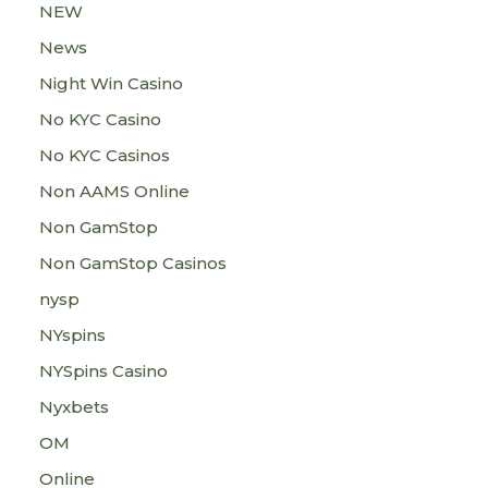
NEW
News
Night Win Casino
No KYC Casino
No KYC Casinos
Non AAMS Online
Non GamStop
Non GamStop Casinos
nysp
NYspins
NYSpins Casino
Nyxbets
OM
Online