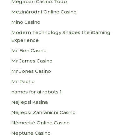
Megapari Casino: Todo
Mezinárodní Online Casino
Mino Casino
Modern Technology Shapes the iGaming
Experience
Mr Ben Casino
Mr James Casino
Mr Jones Casino
Mr Pacho
names for ai robots 1
Nejlepsi Kasina
Nejlepší Zahraniční Casino
Německé Online Casino
Neptune Casino