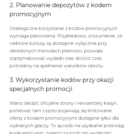
2. Planowanie depozytów z kodem
promocyjnym
Strategiczne korzystanie z kodów promocyjnych
wymaga planowania. Przykładowo, zrozumienie, że
niektóre bonusy są dostępne wyłącznie przy
określonych metodach płatności, pozwala
zoptymalizować wydatki oraz skrócić czas
potrzebny na spełnienie warunków obrotu.
3. Wykorzystanie kodów przy okazji
specjalnych promocji
Warto śledzić oficjalne strony i newslettery kasyn,
ponieważ tam często pojawiają się limitowane
oferty z kodami promocyjnymi dostępne tylko dla
wybranych graczy. To sposób na uzyskanie przewagi
konkurencyjnej, zwłaszcza podczas wydarzeń