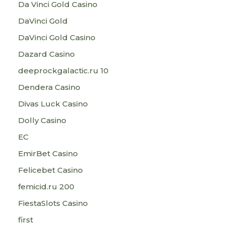
Da Vinci Gold Casino
DaVinci Gold
DaVinci Gold Casino
Dazard Casino
deeprockgalactic.ru 10
Dendera Casino
Divas Luck Casino
Dolly Casino
EC
EmirBet Casino
Felicebet Casino
femicid.ru 200
FiestaSlots Casino
first