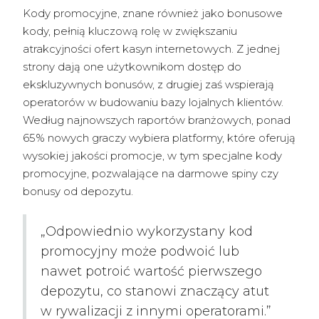
Kody promocyjne, znane również jako bonusowe
kody, pełnią kluczową rolę w zwiększaniu
atrakcyjności ofert kasyn internetowych. Z jednej
strony dają one użytkownikom dostęp do
ekskluzywnych bonusów, z drugiej zaś wspierają
operatorów w budowaniu bazy lojalnych klientów.
Według najnowszych raportów branżowych, ponad
65% nowych graczy wybiera platformy, które oferują
wysokiej jakości promocje, w tym specjalne kody
promocyjne, pozwalające na darmowe spiny czy
bonusy od depozytu.
„Odpowiednio wykorzystany kod
promocyjny może podwoić lub
nawet potroić wartość pierwszego
depozytu, co stanowi znaczący atut
w rywalizacji z innymi operatorami.”