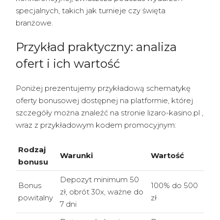
specjalnych, takich jak turnieje czy święta
branżowe.
Przykład praktyczny: analiza
ofert i ich wartość
Poniżej prezentujemy przykładową schematykę
oferty bonusowej dostępnej na platformie, której
szczegóły można znaleźć na stronie lizaro-kasino.pl ,
wraz z przykładowym kodem promocyjnym:
Rodzaj
Warunki
Wartość
bonusu
Depozyt minimum 50
Bonus
100% do 500
zł, obrót 30x, ważne do
powitalny
zł
7 dni