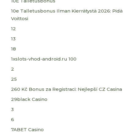
10E Talletusbonus
10e Talletusbonus Ilman Kierrätystä 2026: Pidä
Voittosi
12
13
18
1xslots-vhod-android.ru 100
2
25
260 Kč Bonus za Registraci: Nejlepší CZ Casina
29black Casino
3
6
7ABET Casino