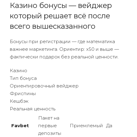
Казино бонусы — вейджер
который решает всё после
всего вышесказанного
Бонусы при регистрации — где математика
важнее маркетинга. Ориентир: х50 и выше —
фактически подарок без реальной ценности.
Казино
Тип бонуса
Ориентировочный вейджер
Фриспины
Кешбэк
Реальная ценность
Пакет на
Favbet
первые
Приемлемый
Да
депозиты