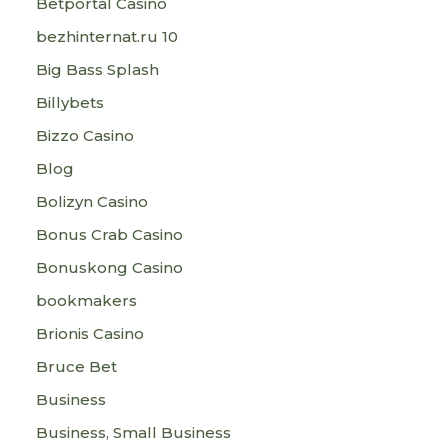
Betportal Casino
bezhinternat.ru 10
Big Bass Splash
Billybets
Bizzo Casino
Blog
Bolizyn Casino
Bonus Crab Casino
Bonuskong Casino
bookmakers
Brionis Casino
Bruce Bet
Business
Business, Small Business