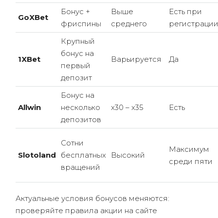
Бонус +
Выше
Есть при
GoXBet
фриспины
среднего
регистраци
Крупный
бонус на
1XBet
Варьируется
Да
первый
депозит
Бонус на
Allwin
несколько
х30 – х35
Есть
депозитов
Сотни
Максимум
Slotoland
бесплатных
Высокий
среди пяти
вращений
Актуальные условия бонусов меняются:
проверяйте правила акции на сайте