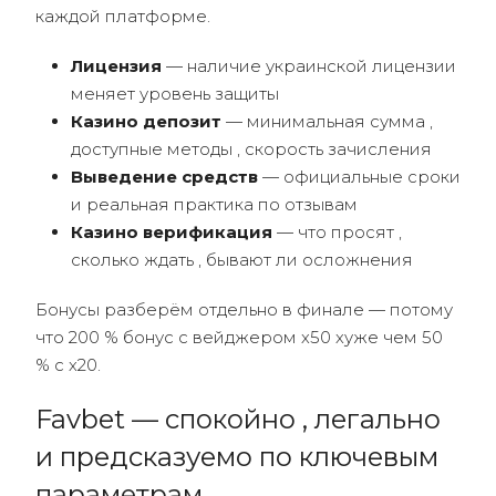
каждой платформе.
Лицензия
— наличие украинской лицензии
меняет уровень защиты
Казино депозит
— минимальная сумма ,
доступные методы , скорость зачисления
Выведение средств
— официальные сроки
и реальная практика по отзывам
Казино верификация
— что просят ,
сколько ждать , бывают ли осложнения
Бонусы разберём отдельно в финале — потому
что 200 % бонус с вейджером х50 хуже чем 50
% с х20.
Favbet — спокойно , легально
и предсказуемо по ключевым
параметрам