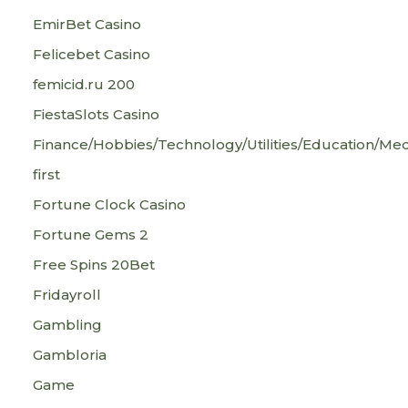
EmirBet Casino
Felicebet Casino
femicid.ru 200
FiestaSlots Casino
Finance/Hobbies/Technology/Utilities/Education/Med
first
Fortune Clock Casino
Fortune Gems 2
Free Spins 20Bet
Fridayroll
Gambling
Gambloria
Game