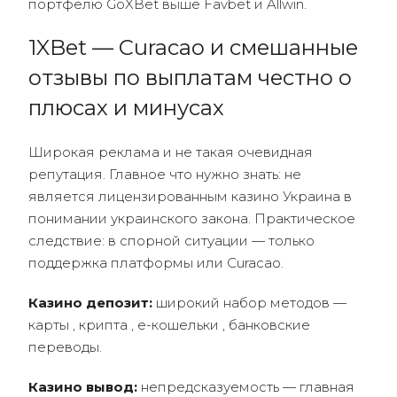
портфелю GoXBet выше Favbet и Allwin.
1XBet — Curacao и смешанные
отзывы по выплатам честно о
плюсах и минусах
Широкая реклама и не такая очевидная
репутация. Главное что нужно знать: не
является лицензированным казино Украина в
понимании украинского закона. Практическое
следствие: в спорной ситуации — только
поддержка платформы или Curacao.
Казино депозит:
широкий набор методов —
карты , крипта , е-кошельки , банковские
переводы.
Казино вывод:
непредсказуемость — главная