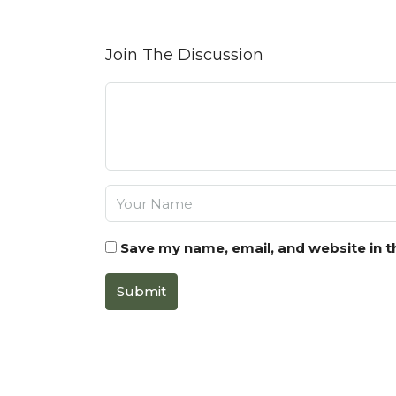
Join The Discussion
Save my name, email, and website in t
Submit