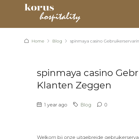
Home
Blog
spinmaya casino Gebruikerservari
spinmaya casino Gebr
Klanten Zeggen
1 year ago
Blog
0
Welkom bij onze uitgebreide gebruikerserva