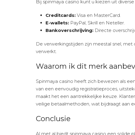
Bij spinmaya casino kunt u kiezen uit diverse
Creditcards:
Visa en MasterCard.
E-wallets:
PayPal, Skrill en Neteller.
Bankoverschrijving:
Directe overschrij
De verwerkingstijden zijn meestal snel, met
verwerkt.
Waarom ik dit merk aanbev
Spinmaya casino heeft zich bewezen als ee
van een eenvoudig registratieproces, uitste
maakt het een aantrekkelijke keuze. Klante
veilige betaalmethoden, wat bijdraagt aan ee
Conclusie
Al met al biedt spinmaya casino een solide p