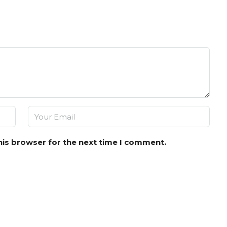
his browser for the next time I comment.