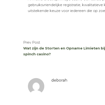
gebruiksvriendelijke registratie, kwalitatieve
uitstekende keuze voor iedereen die op zoek 
Prev Post
Wat zijn de Storten en Opname Limieten bi
spinch casino?
deborah