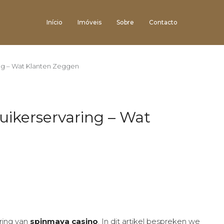
Início
Imóveis
Sobre
Contacto
ng – Wat Klanten Zeggen
uikerservaring – Wat
ring van
spinmaya casino
. In dit artikel bespreken we