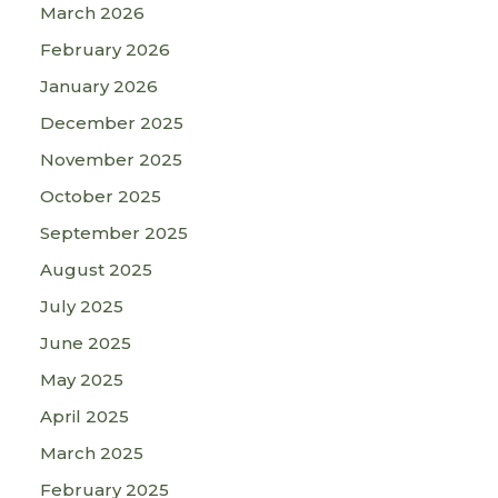
March 2026
February 2026
January 2026
December 2025
November 2025
October 2025
September 2025
August 2025
July 2025
June 2025
May 2025
April 2025
March 2025
February 2025