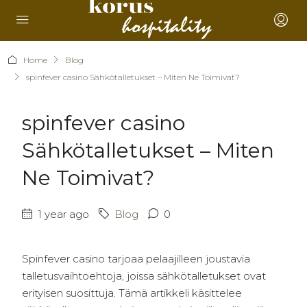
Home
Blog
spinfever casino Sähkötalletukset – Miten Ne Toimivat?
spinfever casino
Sähkötalletukset – Miten
Ne Toimivat?
1 year ago
Blog
0
Spinfever casino tarjoaa pelaajilleen joustavia
talletusvaihtoehtoja, joissa sähkötalletukset ovat
erityisen suosittuja. Tämä artikkeli käsittelee