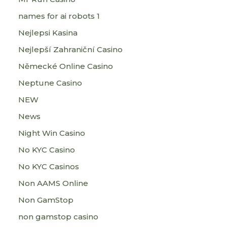
names for ai robots 1
Nejlepsi Kasina
Nejlepší Zahraniční Casino
Německé Online Casino
Neptune Casino
NEW
News
Night Win Casino
No KYC Casino
No KYC Casinos
Non AAMS Online
Non GamStop
non gamstop casino