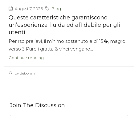
August 7, 2026
Blog
Queste caratteristiche garantiscono
un’esperienza fluida ed affidabile per gli
utenti
Per rso prelievi, il minimo sostenuto e di 15�, magro
verso 3 Pure i gratta & vinci vengano...
Continue reading
by deborah
Join The Discussion