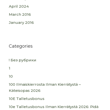
April 2024
March 2016
January 2016
Categories
! Без рубрики
1
10
100 Ilmaiskierrosta Ilman Kierrätystä –
Käteisopas 2026
10E Talletusbonus
10e Talletusbonus Ilman Kierrätystä 2026: Pidä