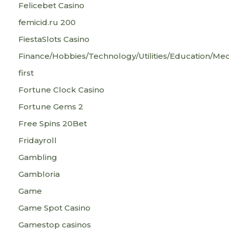
Felicebet Casino
femicid.ru 200
FiestaSlots Casino
Finance/Hobbies/Technology/Utilities/Education/Med
first
Fortune Clock Casino
Fortune Gems 2
Free Spins 20Bet
Fridayroll
Gambling
Gambloria
Game
Game Spot Casino
Gamestop casinos