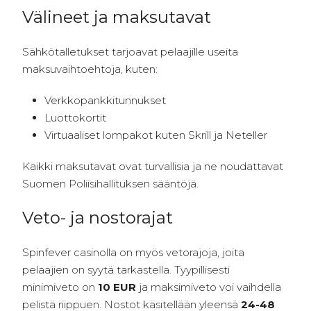
Välineet ja maksutavat
Sähkötalletukset tarjoavat pelaajille useita
maksuvaihtoehtoja, kuten:
Verkkopankkitunnukset
Luottokortit
Virtuaaliset lompakot kuten Skrill ja Neteller
Kaikki maksutavat ovat turvallisia ja ne noudattavat
Suomen Poliisihallituksen sääntöjä.
Veto- ja nostorajat
Spinfever casinolla on myös vetorajoja, joita
pelaajien on syytä tarkastella. Tyypillisesti
minimiveto on
10 EUR
ja maksimiveto voi vaihdella
pelistä riippuen. Nostot käsitellään yleensä
24-48