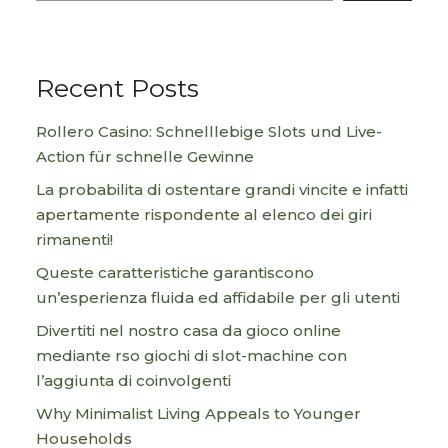
Recent Posts
Rollero Casino: Schnelllebige Slots und Live-
Action für schnelle Gewinne
La probabilita di ostentare grandi vincite e infatti
apertamente rispondente al elenco dei giri
rimanenti!
Queste caratteristiche garantiscono
un’esperienza fluida ed affidabile per gli utenti
Divertiti nel nostro casa da gioco online
mediante rso giochi di slot-machine con
l’aggiunta di coinvolgenti
Why Minimalist Living Appeals to Younger
Households