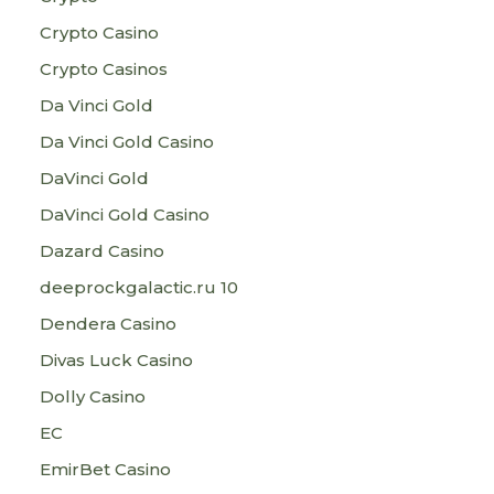
Crypto Casino
Crypto Casinos
Da Vinci Gold
Da Vinci Gold Casino
DaVinci Gold
DaVinci Gold Casino
Dazard Casino
deeprockgalactic.ru 10
Dendera Casino
Divas Luck Casino
Dolly Casino
EC
EmirBet Casino