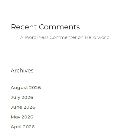
Recent Comments
A WordPress Commenter
on
Hello world!
Archives
August 2026
July 2026
June 2026
May 2026
April 2026