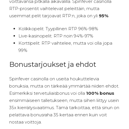
voittavansa pitkällä aikavälillä. Spinfever casinolla
RTP-prosentit vaihtelevat peleittäin, mutta
useimmat pelit tarjoavat RTP:n, joka on yli
95%
.
Kolikkopelit: Tyypillinen RTP 96%-98%
Live-kasinopelit: RTP noin 94%-97%
Korttipelit: RTP vaihtelee, mutta voi olla jopa
99%
Bonustarjoukset ja ehdot
Spinfever casinolla on useita houkuttelevia
bonuksia, mutta on tärkeää ymmärtää niiden ehdot.
Esimerkiksi tervetuliaisbonus voi olla
100% bonus
ensimmäiseen talletukseen, mutta siihen liittyy usein
35x kierrätysvaatimus. Tämä tarkoittaa, että sinun on
pelattava bonusraha 35 kertaa ennen kuin voit
nostaa voittoja.