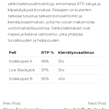
sähkötalletusvaihtoehtoja, erinomaisia RTP-lukuja ja
kilpailukykyisiä bonuksia. Pelaajien on kuitenkin
tärkeää tutustua tarkasti bonusehtoihin ja
kierrätysvaatimuksiin, jotta he voivat maksimoida
voittomahdollisuutensa. Sähkötalletukset ovat
nopea ja kätevä vaihtoehto, joka yhdistää
turvallisuuden ja helppouden.
Peli
RTP %
Kierrätysvaatimus
Kolikkopeli A
96%
35x
Live Blackjack
97%
30x
Kolikkopeli B
95%
40x
Prev Post
Next Post