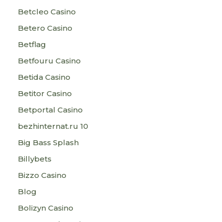
Betcleo Casino
Betero Casino
Betflag
Betfouru Casino
Betida Casino
Betitor Casino
Betportal Casino
bezhinternat.ru 10
Big Bass Splash
Billybets
Bizzo Casino
Blog
Bolizyn Casino