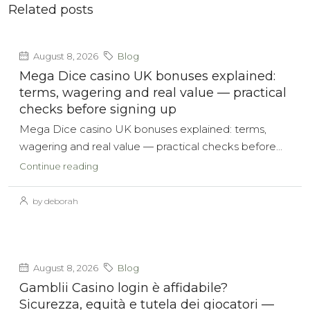
Related posts
August 8, 2026
Blog
Mega Dice casino UK bonuses explained:
terms, wagering and real value — practical
checks before signing up
Mega Dice casino UK bonuses explained: terms,
wagering and real value — practical checks before...
Continue reading
by deborah
August 8, 2026
Blog
Gamblii Casino login è affidabile?
Sicurezza, equità e tutela dei giocatori —