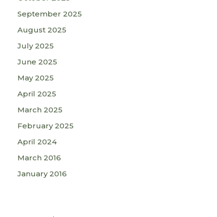
September 2025
August 2025
July 2025
June 2025
May 2025
April 2025
March 2025
February 2025
April 2024
March 2016
January 2016