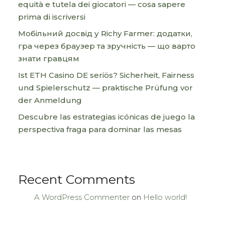
equità e tutela dei giocatori — cosa sapere
prima di iscriversi
Мобільний досвід у Richy Farmer: додатки,
гра через браузер та зручність — що варто
знати гравцям
Ist ETH Casino DE seriös? Sicherheit, Fairness
und Spielerschutz — praktische Prüfung vor
der Anmeldung
Descubre las estrategias icónicas de juego la
perspectiva fraga para dominar las mesas
Recent Comments
A WordPress Commenter
on
Hello world!