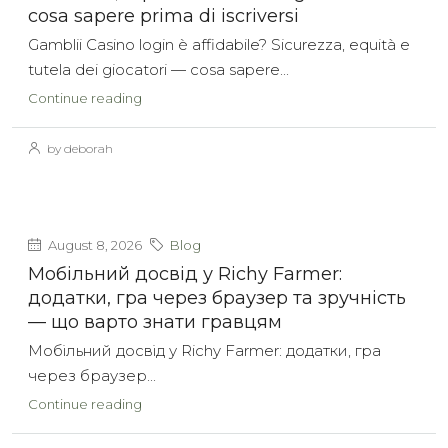
cosa sapere prima di iscriversi
Gamblii Casino login è affidabile? Sicurezza, equità e
tutela dei giocatori — cosa sapere...
Continue reading
by deborah
August 8, 2026
Blog
Мобільний досвід у Richy Farmer:
додатки, гра через браузер та зручність
— що варто знати гравцям
Мобільний досвід у Richy Farmer: додатки, гра
через браузер...
Continue reading