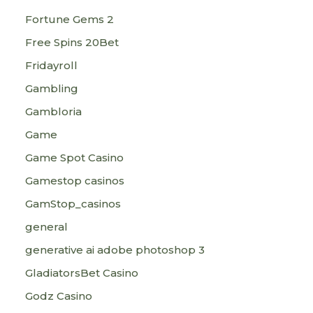
Fortune Gems 2
Free Spins 20Bet
Fridayroll
Gambling
Gambloria
Game
Game Spot Casino
Gamestop casinos
GamStop_casinos
general
generative ai adobe photoshop 3
GladiatorsBet Casino
Godz Casino