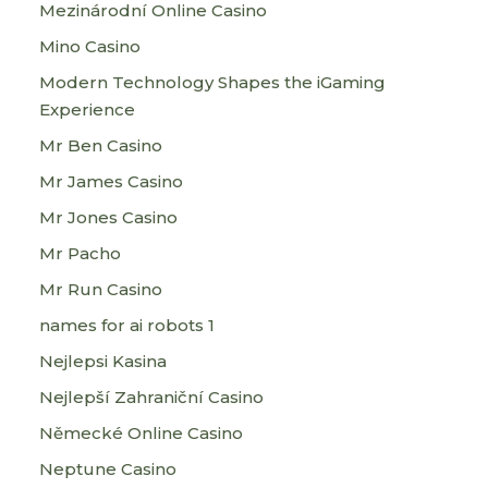
Mezinárodní Online Casino
Mino Casino
Modern Technology Shapes the iGaming
Experience
Mr Ben Casino
Mr James Casino
Mr Jones Casino
Mr Pacho
Mr Run Casino
names for ai robots 1
Nejlepsi Kasina
Nejlepší Zahraniční Casino
Německé Online Casino
Neptune Casino