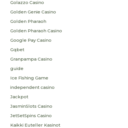
Golazzo Casino
Golden Genie Casino
Golden Pharaoh
Golden Pharaoh Casino
Google Pay Casino
Gqbet
Granpampa Casino
guide
Ice Fishing Game
independent casino
Jackpot
JasminSlots Casino
JetSetSpins Casino
Kaikki Euteller Kasinot