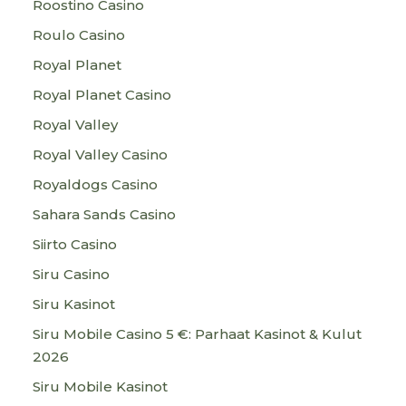
Roostino Casino
Roulo Casino
Royal Planet
Royal Planet Casino
Royal Valley
Royal Valley Casino
Royaldogs Casino
Sahara Sands Casino
Siirto Casino
Siru Casino
Siru Kasinot
Siru Mobile Casino 5 €: Parhaat Kasinot & Kulut
2026
Siru Mobile Kasinot