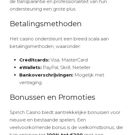
de transparantie en professionaliteit van hun
ondersteuning een grote plus.
Betalingsmethoden
Het casino ondersteunt een breed scala aan
betalingsmethoden, waaronder:
Creditcards:
Visa, MasterCard
eWallets:
PayPal, Skrill, Neteller
Bankoverschrijvingen:
Mogelijk met
vertraging
Bonussen en Promoties
Spinch Casino biedt aantrekkelijke bonussen voor
nieuwe en bestaande spelers. Een
veelvoorkomende bonus is de welkomstbonus, die
kan oplopen tot
100% tot €200
met een