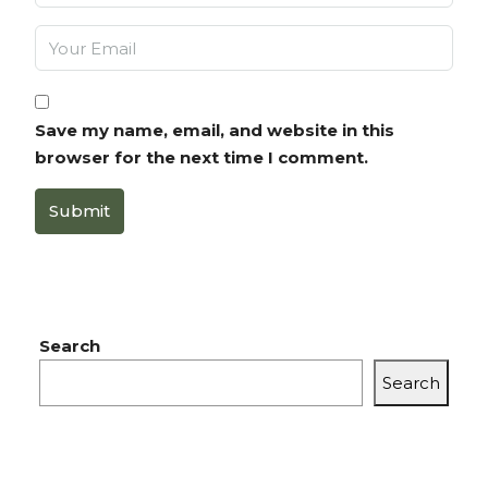
Save my name, email, and website in this
browser for the next time I comment.
Submit
Search
Search