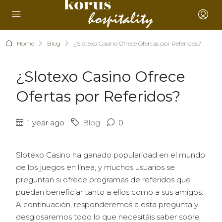
Home
Blog
¿Slotexo Casino Ofrece Ofertas por Referidos?
¿Slotexo Casino Ofrece
Ofertas por Referidos?
1 year ago
Blog
0
Slotexo Casino ha ganado popularidad en el mundo
de los juegos en línea, y muchos usuarios se
preguntan si ofrece programas de referidos que
puedan beneficiar tanto a ellos como a sus amigos.
A continuación, responderemos a esta pregunta y
desglosaremos todo lo que necesitáis saber sobre