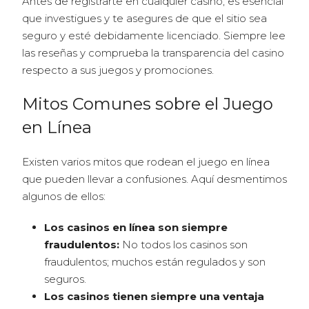
Antes de registrarte en cualquier casino, es esencial
que investigues y te asegures de que el sitio sea
seguro y esté debidamente licenciado. Siempre lee
las reseñas y comprueba la transparencia del casino
respecto a sus juegos y promociones.
Mitos Comunes sobre el Juego
en Línea
Existen varios mitos que rodean el juego en línea
que pueden llevar a confusiones. Aquí desmentimos
algunos de ellos:
Los casinos en línea son siempre
fraudulentos:
No todos los casinos son
fraudulentos; muchos están regulados y son
seguros.
Los casinos tienen siempre una ventaja