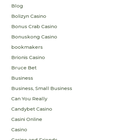
Blog
Bolizyn Casino
Bonus Crab Casino
Bonuskong Casino
bookmakers
Brionis Casino
Bruce Bet
Business
Business, Small Business
Can You Really
Candybet Casino
Casini Online
Casino
Casino and Friends