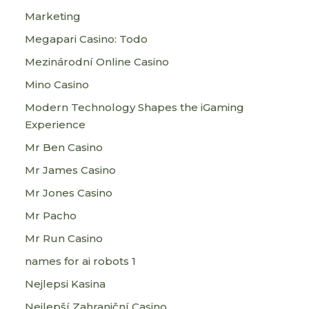
Marketing
Megapari Casino: Todo
Mezinárodní Online Casino
Mino Casino
Modern Technology Shapes the iGaming
Experience
Mr Ben Casino
Mr James Casino
Mr Jones Casino
Mr Pacho
Mr Run Casino
names for ai robots 1
Nejlepsi Kasina
Nejlepší Zahraniční Casino