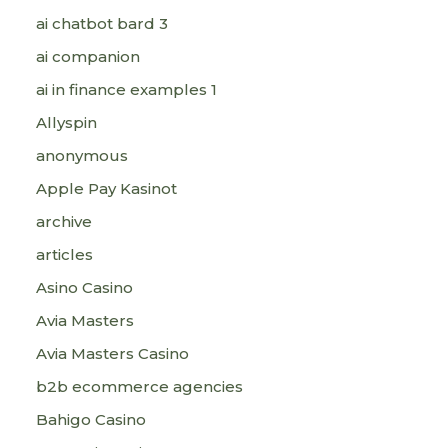
ai chatbot bard 3
ai companion
ai in finance examples 1
Allyspin
anonymous
Apple Pay Kasinot
archive
articles
Asino Casino
Avia Masters
Avia Masters Casino
b2b ecommerce agencies
Bahigo Casino