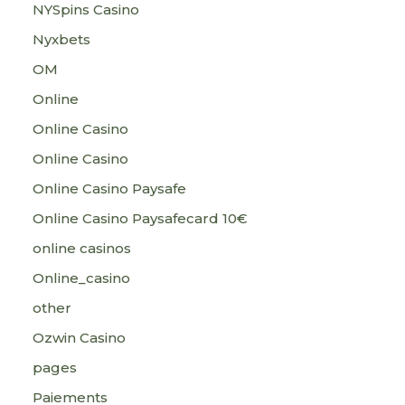
NYSpins Casino
Nyxbets
OM
Online
Online Casino
Online Casino
Online Casino Paysafe
Online Casino Paysafecard 10€
online casinos
Online_casino
other
Ozwin Casino
pages
Paiements