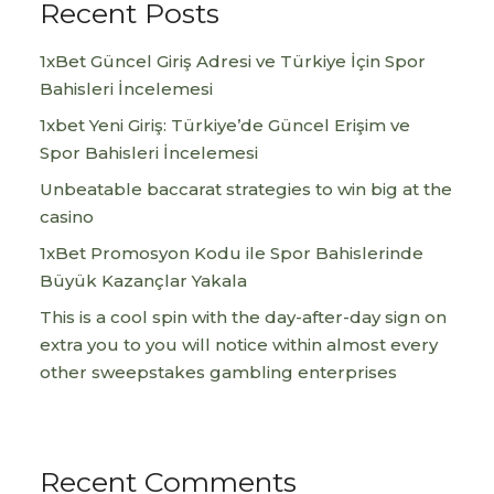
Recent Posts
1xBet Güncel Giriş Adresi ve Türkiye İçin Spor
Bahisleri İncelemesi
1xbet Yeni Giriş: Türkiye’de Güncel Erişim ve
Spor Bahisleri İncelemesi
Unbeatable baccarat strategies to win big at the
casino
1xBet Promosyon Kodu ile Spor Bahislerinde
Büyük Kazançlar Yakala
This is a cool spin with the day-after-day sign on
extra you to you will notice within almost every
other sweepstakes gambling enterprises
Recent Comments