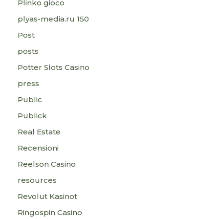
Plinko gioco
plyas-media.ru 150
Post
posts
Potter Slots Casino
press
Public
Publick
Real Estate
Recensioni
Reelson Casino
resources
Revolut Kasinot
Ringospin Casino