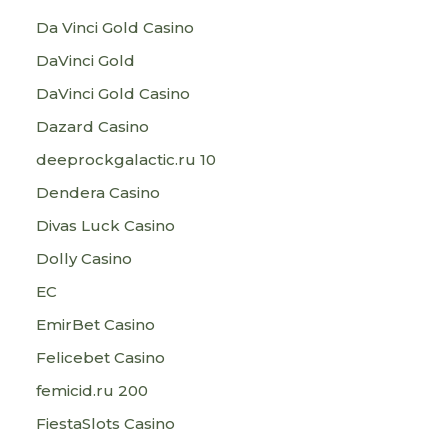
Da Vinci Gold Casino
DaVinci Gold
DaVinci Gold Casino
Dazard Casino
deeprockgalactic.ru 10
Dendera Casino
Divas Luck Casino
Dolly Casino
EC
EmirBet Casino
Felicebet Casino
femicid.ru 200
FiestaSlots Casino