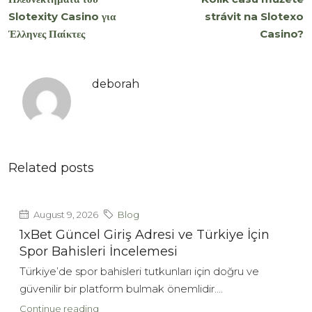
Slotexity Casino για
strávit na Slotexo
Έλληνες Παίκτες
Casino?
deborah
Related posts
August 9, 2026
Blog
1xBet Güncel Giriş Adresi ve Türkiye İçin
Spor Bahisleri İncelemesi
Türkiye’de spor bahisleri tutkunları için doğru ve
güvenilir bir platform bulmak önemlidir....
Continue reading