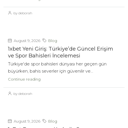
by deborah
August 9, 2026
Blog
1xbet Yeni Giriş: Türkiye’de Güncel Erişim
ve Spor Bahisleri İncelemesi
Türkiye'de spor bahisleri dünyası her geçen gün
büyürken, bahis severler için güvenilir ve...
Continue reading
by deborah
August 9, 2026
Blog