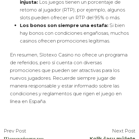
injusta:
Los juegos tienen un porcentaje de
retorno al jugador (RTP); por ejemplo, algunos
slots pueden ofrecer un RTP del 95% o más.
Los bonos son siempre una estafa:
Si bien
hay bonos con condiciones engañosas, muchos
casinos ofrecen promociones legítimas.
En resumen, Slotexo Casino no ofrece un programa
de referidos, pero sí cuenta con diversas
promociones que pueden ser atractivas para los
nuevos jugadores. Recuerde siempre jugar de
manera responsable y estar informado sobre las
condiciones y reglamentos que rigen el juego en
línea en España.
Prev Post
Next Post
Πλεονεκτήματα του
Kolik času můžete