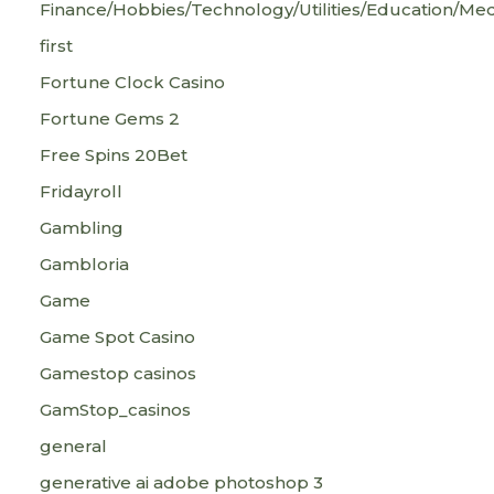
Finance/Hobbies/Technology/Utilities/Education/Med
first
Fortune Clock Casino
Fortune Gems 2
Free Spins 20Bet
Fridayroll
Gambling
Gambloria
Game
Game Spot Casino
Gamestop casinos
GamStop_casinos
general
generative ai adobe photoshop 3