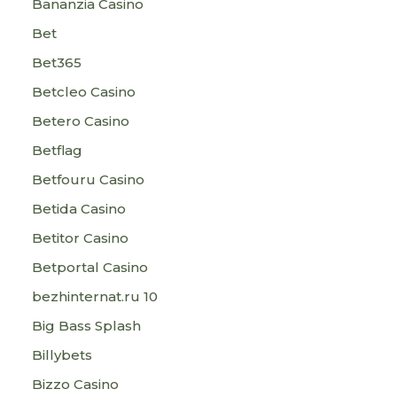
Bananzia Casino
Bet
Bet365
Betcleo Casino
Betero Casino
Betflag
Betfouru Casino
Betida Casino
Betitor Casino
Betportal Casino
bezhinternat.ru 10
Big Bass Splash
Billybets
Bizzo Casino