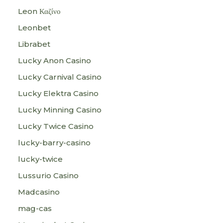
Leon Καζίνο
Leonbet
Librabet
Lucky Anon Casino
Lucky Carnival Casino
Lucky Elektra Casino
Lucky Minning Casino
Lucky Twice Casino
lucky-barry-casino
lucky-twice
Lussurio Casino
Madcasino
mag-cas