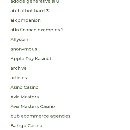
adobe generative ai 8
ai chatbot bard 3
ai companion
ai in finance examples 1
Allyspin
anonymous
Apple Pay Kasinot
archive
articles
Asino Casino
Avia Masters
Avia Masters Casino
b2b ecommerce agencies
Bahigo Casino