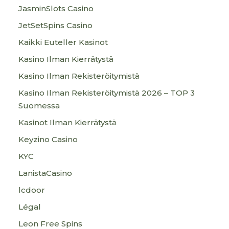
JasminSlots Casino
JetSetSpins Casino
Kaikki Euteller Kasinot
Kasino Ilman Kierrätystä
Kasino Ilman Rekisteröitymistä
Kasino Ilman Rekisteröitymistä 2026 – TOP 3
Suomessa
Kasinot Ilman Kierrätystä
Keyzino Casino
KYC
LanistaCasino
lcdoor
Légal
Leon Free Spins