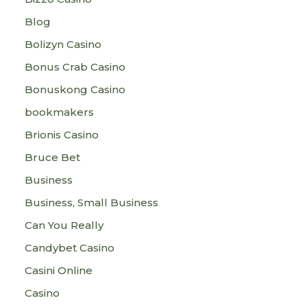
Blog
Bolizyn Casino
Bonus Crab Casino
Bonuskong Casino
bookmakers
Brionis Casino
Bruce Bet
Business
Business, Small Business
Can You Really
Candybet Casino
Casini Online
Casino