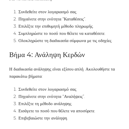
Συνδεθείτε στον λογαριασμό σας.
Πηγαίνετε στην ενότητα “Καταθέσεις”.
Επιλέξτε την επιθυμητή μέθοδο πληρωμής.
Συμπληρώστε το ποσό που θέλετε να καταθέσετε.
Ολοκληρώστε τη διαδικασία σύμφωνα με τις οδηγίες.
Βήμα 4: Ανάληψη Κερδών
Η διαδικασία ανάληψης είναι εξίσου απλή. Ακολουθήστε τα
παρακάτω βήματα:
Συνδεθείτε στον λογαριασμό σας.
Πηγαίνετε στην ενότητα “Αναλήψεις”.
Επιλέξτε τη μέθοδο ανάληψης.
Εισάγετε το ποσό που θέλετε να αποσύρετε.
Επιβεβαιώστε την ανάληψη.