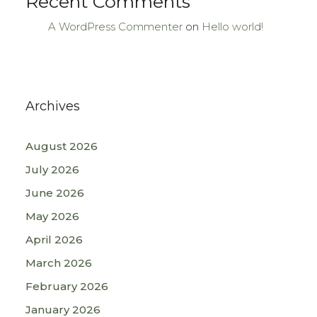
Recent Comments
A WordPress Commenter
on
Hello world!
Archives
August 2026
July 2026
June 2026
May 2026
April 2026
March 2026
February 2026
January 2026