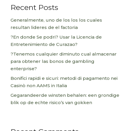
Recent Posts
Generalmente, uno de los los los cuales
resultan lideres de el factoria
?En donde Se podri? Usar la Licencia de
Entretenimiento de Curazao?
?Tenemos cualquier diminuto cual almacenar
para obtener las bonos de gambling
enterprise?
Bonifici rapidi e sicuri: metodi di pagamento nei
Casinò non AAMS in Italia
Gegarandeerde winsten behalen: een grondige
blik op de echte risico’s van gokken