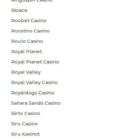
Rioace
Roobet Casino
Roostino Casino
Roulo Casino
Royal Planet
Royal Planet Casino
Royal Valley
Royal Valley Casino
Royaldogs Casino
Sahara Sands Casino
Siirto Casino
Siru Casino
Siru Kasinot