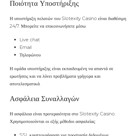
Ποιότητα Υποστήριξης
Η υποστήριξη πελατών του Slotexity Casino είναι διαθέσιμη
24/7. Μπορείτε να επικοινωνήσετε μέσω:
Live chat
Email
Τηλεφώνου
Η ομάδα υποστήριξης είναι εκπαιδευμένη να απαντά σε
ερωτήσεις και να λύνει προβλήματα γρήγορα και
αποτελεσματικά.
Ασφάλεια Συναλλαγών
Η ασφάλεια είναι προτεραιότητα στο Slotexity Casino.
Χρησιμοποιούνται οι εξής μέθοδοι ασφαλείας:
SSL κρυπτογράφηση για προστασία δεδομένων.