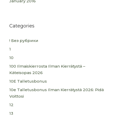
January 2016
Categories
! Без рубрики
1
10
100 Ilmaiskierrosta Ilman Kierrätystä –
Käteisopas 2026
10E Talletusbonus
10e Talletusbonus Ilman Kierrätystä 2026: Pidä
Voittosi
12
13