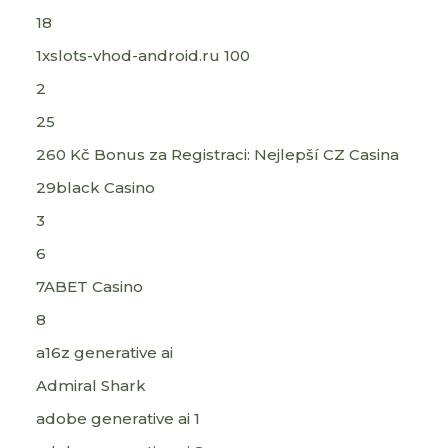
18
1xslots-vhod-android.ru 100
2
25
260 Kč Bonus za Registraci: Nejlepší CZ Casina
29black Casino
3
6
7ABET Casino
8
a16z generative ai
Admiral Shark
adobe generative ai 1