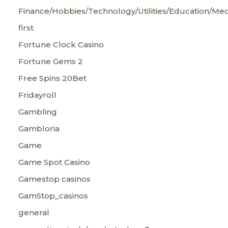
Finance/Hobbies/Technology/Utilities/Education/Med
first
Fortune Clock Casino
Fortune Gems 2
Free Spins 20Bet
Fridayroll
Gambling
Gambloria
Game
Game Spot Casino
Gamestop casinos
GamStop_casinos
general