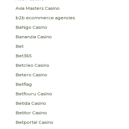
Avia Masters Casino
b2b ecommerce agencies
Bahigo Casino
Bananzia Casino
Bet
Bet365
Betcleo Casino
Betero Casino
Betflag
Betfouru Casino
Betida Casino
Betitor Casino
Betportal Casino