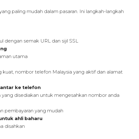
u yang paling mudah dalam pasaran. Ini langkah-langkah
ul dengan semak URL dan sijil SSL
ang
alaman utama
 kuat, nombor telefon Malaysia yang aktif dan alamat
ntar ke telefon
n yang disediakan untuk mengesahkan nombor anda
ahan pembayaran yang mudah
ntuk ahli baharu
ma disahkan