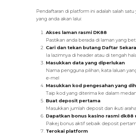
Pendaftaran di platform ini adalah salah sat
yang anda akan lalui:
Akses laman rasmi DK88
Pastikan anda berada di laman yang bet
Cari dan tekan butang Daftar Sekar
Ia lazimnya di header atau di tengah h
Masukkan data yang diperlukan
Nama pengguna pilihan, kata laluan yang
e-mel
Masukkan kod pengesahan yang diha
Taip kod yang diterima ke dalam meda
Buat deposit pertama
Masukkan jumlah deposit dan ikuti ar
Dapatkan bonus kasino rasmi dk88 u
Pakej bonus aktif sebaik deposit perta
Terokai platform