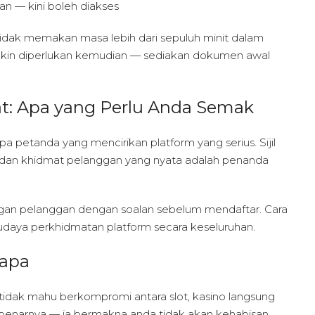
kan — kini boleh diakses
 tidak memakan masa lebih dari sepuluh minit dalam
ungkin diperlukan kemudian — sediakan dokumen awal
at: Apa yang Perlu Anda Semak
 petanda yang mencirikan platform yang serius. Sijil
 dan khidmat pelanggan yang nyata adalah penanda
ongan pelanggan dengan soalan sebelum mendaftar. Cara
aya perkhidmatan platform secara keseluruhan.
iapa
idak mahu berkompromi antara slot, kasino langsung
 sebenarnya — ia bermakna anda tidak akan kehabisan