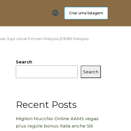
Criar uma listagem
asan Jujur untuk Pemain Malaysia |DK88 Malaysia
Search
Search
Recent Posts
Migliori Mucchio Online AAMS vegas
plus regole bonus Italia anche Siti