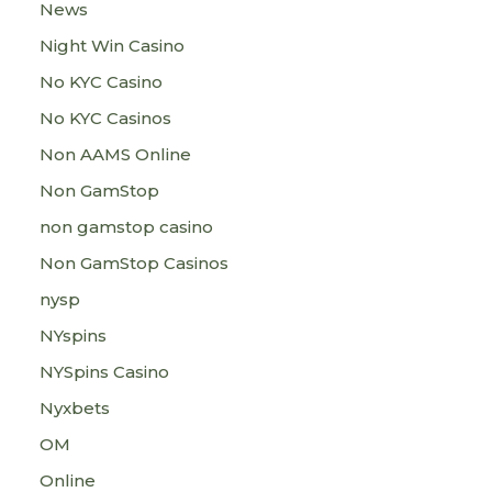
News
Night Win Casino
No KYC Casino
No KYC Casinos
Non AAMS Online
Non GamStop
non gamstop casino
Non GamStop Casinos
nysp
NYspins
NYSpins Casino
Nyxbets
OM
Online