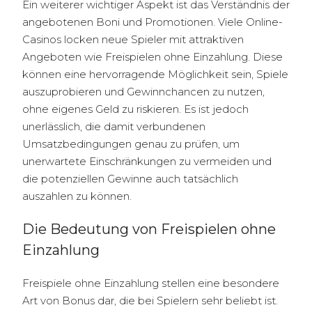
Ein weiterer wichtiger Aspekt ist das Verständnis der
angebotenen Boni und Promotionen. Viele Online-
Casinos locken neue Spieler mit attraktiven
Angeboten wie Freispielen ohne Einzahlung. Diese
können eine hervorragende Möglichkeit sein, Spiele
auszuprobieren und Gewinnchancen zu nutzen,
ohne eigenes Geld zu riskieren. Es ist jedoch
unerlässlich, die damit verbundenen
Umsatzbedingungen genau zu prüfen, um
unerwartete Einschränkungen zu vermeiden und
die potenziellen Gewinne auch tatsächlich
auszahlen zu können.
Die Bedeutung von Freispielen ohne
Einzahlung
Freispiele ohne Einzahlung stellen eine besondere
Art von Bonus dar, die bei Spielern sehr beliebt ist.