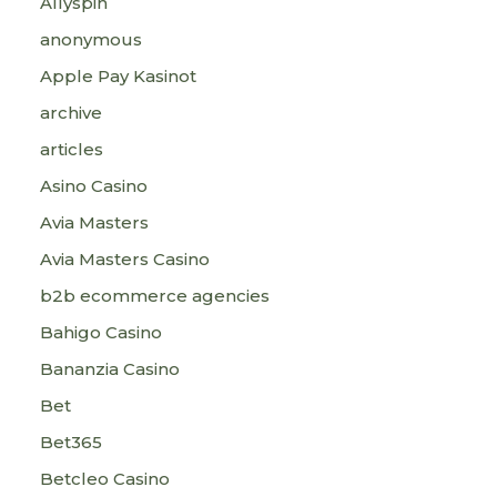
Allyspin
anonymous
Apple Pay Kasinot
archive
articles
Asino Casino
Avia Masters
Avia Masters Casino
b2b ecommerce agencies
Bahigo Casino
Bananzia Casino
Bet
Bet365
Betcleo Casino