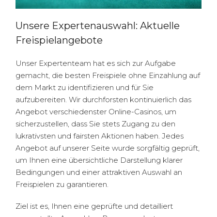
Unsere Expertenauswahl: Aktuelle
Freispielangebote
Unser Expertenteam hat es sich zur Aufgabe
gemacht, die besten Freispiele ohne Einzahlung auf
dem Markt zu identifizieren und für Sie
aufzubereiten. Wir durchforsten kontinuierlich das
Angebot verschiedenster Online-Casinos, um
sicherzustellen, dass Sie stets Zugang zu den
lukrativsten und fairsten Aktionen haben. Jedes
Angebot auf unserer Seite wurde sorgfältig geprüft,
um Ihnen eine übersichtliche Darstellung klarer
Bedingungen und einer attraktiven Auswahl an
Freispielen zu garantieren.
Ziel ist es, Ihnen eine geprüfte und detailliert