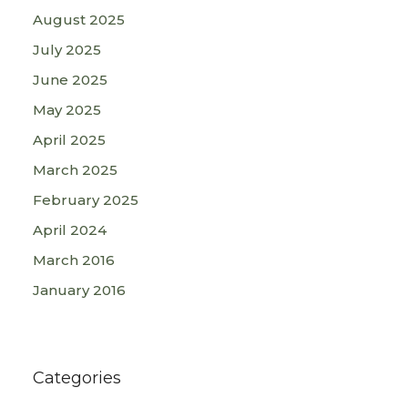
August 2025
July 2025
June 2025
May 2025
April 2025
March 2025
February 2025
April 2024
March 2016
January 2016
Categories