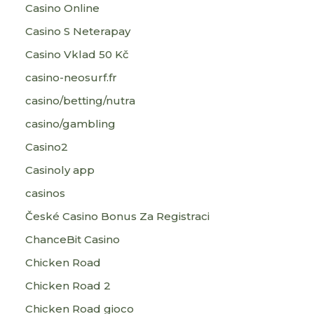
Casino Online
Casino S Neterapay
Casino Vklad 50 Kč
casino-neosurf.fr
casino/betting/nutra
casino/gambling
Casino2
Casinoly app
casinos
České Casino Bonus Za Registraci
ChanceBit Casino
Chicken Road
Chicken Road 2
Chicken Road gioco