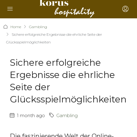
Home
Gambling
Sichere erfolgreiche Ergebnisse die ehrliche Seite der
Glücksspielmöglichkeiten
Sichere erfolgreiche
Ergebnisse die ehrliche
Seite der
Glücksspielmöglichkeiten
1 month ago
Gambling
Die faszinierende Welt der Online-