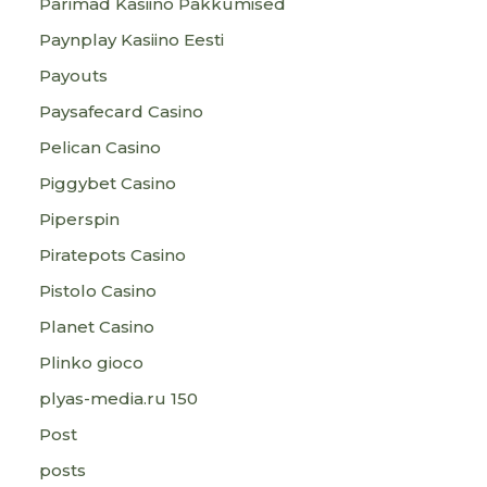
Parimad Kasiino Pakkumised
Paynplay Kasiino Eesti
Payouts
Paysafecard Casino
Pelican Casino
Piggybet Casino
Piperspin
Piratepots Casino
Pistolo Casino
Planet Casino
Plinko gioco
plyas-media.ru 150
Post
posts