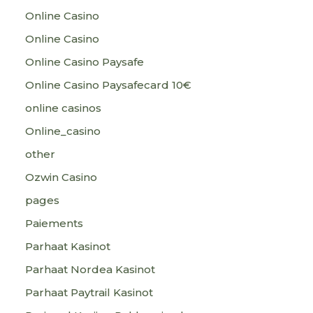
Online Casino
Online Casino
Online Casino Paysafe
Online Casino Paysafecard 10€
online casinos
Online_casino
other
Ozwin Casino
pages
Paiements
Parhaat Kasinot
Parhaat Nordea Kasinot
Parhaat Paytrail Kasinot