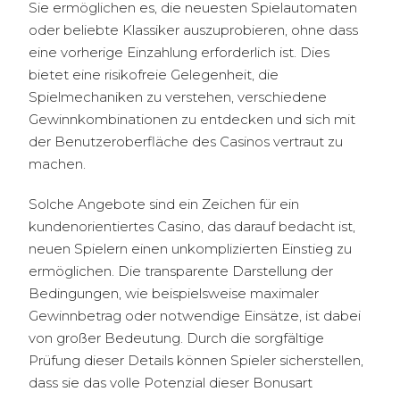
Sie ermöglichen es, die neuesten Spielautomaten
oder beliebte Klassiker auszuprobieren, ohne dass
eine vorherige Einzahlung erforderlich ist. Dies
bietet eine risikofreie Gelegenheit, die
Spielmechaniken zu verstehen, verschiedene
Gewinnkombinationen zu entdecken und sich mit
der Benutzeroberfläche des Casinos vertraut zu
machen.
Solche Angebote sind ein Zeichen für ein
kundenorientiertes Casino, das darauf bedacht ist,
neuen Spielern einen unkomplizierten Einstieg zu
ermöglichen. Die transparente Darstellung der
Bedingungen, wie beispielsweise maximaler
Gewinnbetrag oder notwendige Einsätze, ist dabei
von großer Bedeutung. Durch die sorgfältige
Prüfung dieser Details können Spieler sicherstellen,
dass sie das volle Potenzial dieser Bonusart