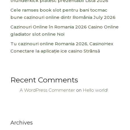
thunderkick plătesc prezentabil Lista 2026
Cele ramses book slot pentru bani tocmac
bune cazinouri online dintr România July 2026
Cazinouri Online în Romania 2026 Casino Online
gladiator slot online Noi
Tu cazinouri online Romania 2026, CasinoHex
Conectare la aplicație ice casino Strânsă
Recent Comments
A WordPress Commenter
on
Hello world!
Archives