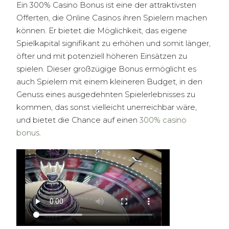
Ein 300% Casino Bonus ist eine der attraktivsten
Offerten, die Online Casinos ihren Spielern machen
können. Er bietet die Möglichkeit, das eigene
Spielkapital signifikant zu erhöhen und somit länger,
öfter und mit potenziell höheren Einsätzen zu
spielen. Dieser großzügige Bonus ermöglicht es
auch Spielern mit einem kleineren Budget, in den
Genuss eines ausgedehnten Spielerlebnisses zu
kommen, das sonst vielleicht unerreichbar wäre,
und bietet die Chance auf einen
300% casino
bonus
.