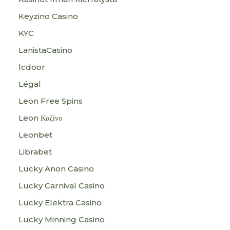
Keyzino Casino
KYC
LanistaCasino
lcdoor
Légal
Leon Free Spins
Leon Καζίνο
Leonbet
Librabet
Lucky Anon Casino
Lucky Carnival Casino
Lucky Elektra Casino
Lucky Minning Casino