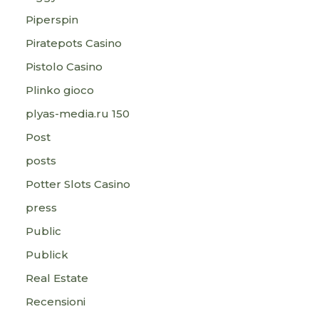
Piperspin
Piratepots Casino
Pistolo Casino
Plinko gioco
plyas-media.ru 150
Post
posts
Potter Slots Casino
press
Public
Publick
Real Estate
Recensioni