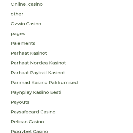
Online_casino
other
Ozwin Casino
pages
Paiements
Parhaat Kasinot
Parhaat Nordea Kasinot
Parhaat Paytrail Kasinot
Parimad Kasiino Pakkumised
Paynplay Kasiino Eesti
Payouts
Paysafecard Casino
Pelican Casino
Piggybet Casino