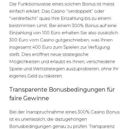
Die Funktionsweise eines solchen Bonus ist meist
einfach erklärt: Das Casino “verdoppelt” oder
“verdreifacht” quasi Ihre Einzahlung bis zu einem
bestimmten Limit. Bei einem 300% Bonus auf eine
Einzahlung von 100 Euro erhalten Sie also zusätzlich
300 Euro vom Casino gutgeschrieben, was Ihnen
insgesamt 400 Euro zum Spielen zur Verfügung
stellt. Dies eröffnet neue strategische
Möglichkeiten und erlaubt es Ihnen, verschiedene
Spiele und Wettstrategien auszuprobieren, ohne Ihr
eigenes Geld zu riskieren.
Transparente Bonusbedingungen für
faire Gewinne
Bei der Inanspruchnahme eines 300% Casino Bonus
ist es unerlässlich, die dazugehörigen
Bonusbedingungen genau zu prüfen. Transparenz