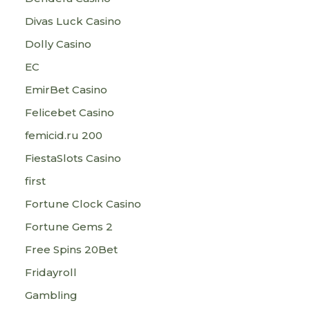
Divas Luck Casino
Dolly Casino
EC
EmirBet Casino
Felicebet Casino
femicid.ru 200
FiestaSlots Casino
first
Fortune Clock Casino
Fortune Gems 2
Free Spins 20Bet
Fridayroll
Gambling