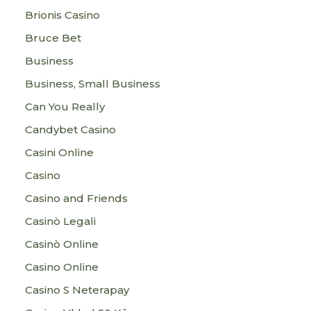
Brionis Casino
Bruce Bet
Business
Business, Small Business
Can You Really
Candybet Casino
Casini Online
Casino
Casino and Friends
Casinò Legali
Casinò Online
Casino Online
Casino S Neterapay