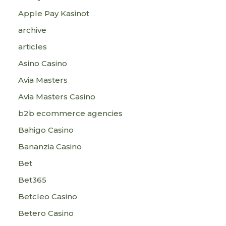
Apple Pay Kasinot
archive
articles
Asino Casino
Avia Masters
Avia Masters Casino
b2b ecommerce agencies
Bahigo Casino
Bananzia Casino
Bet
Bet365
Betcleo Casino
Betero Casino