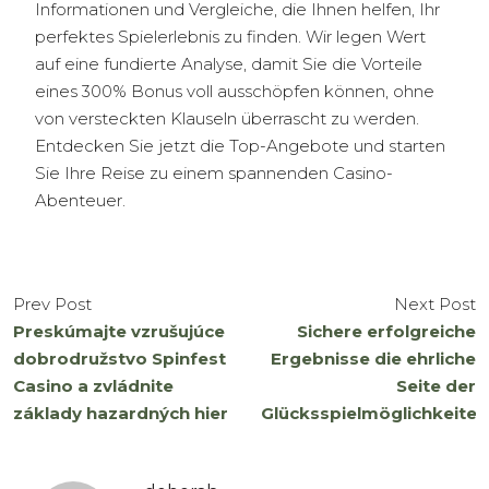
Informationen und Vergleiche, die Ihnen helfen, Ihr
perfektes Spielerlebnis zu finden. Wir legen Wert
auf eine fundierte Analyse, damit Sie die Vorteile
eines 300% Bonus voll ausschöpfen können, ohne
von versteckten Klauseln überrascht zu werden.
Entdecken Sie jetzt die Top-Angebote und starten
Sie Ihre Reise zu einem spannenden Casino-
Abenteuer.
Prev Post
Next Post
Preskúmajte vzrušujúce
Sichere erfolgreiche
dobrodružstvo Spinfest
Ergebnisse die ehrliche
Casino a zvládnite
Seite der
základy hazardných hier
Glücksspielmöglichkeiten