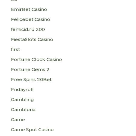
EmirBet Casino
Felicebet Casino
femicid.ru 200
FiestaSlots Casino
first
Fortune Clock Casino
Fortune Gems 2
Free Spins 20Bet
Fridayroll
Gambling
Gambloria
Game
Game Spot Casino