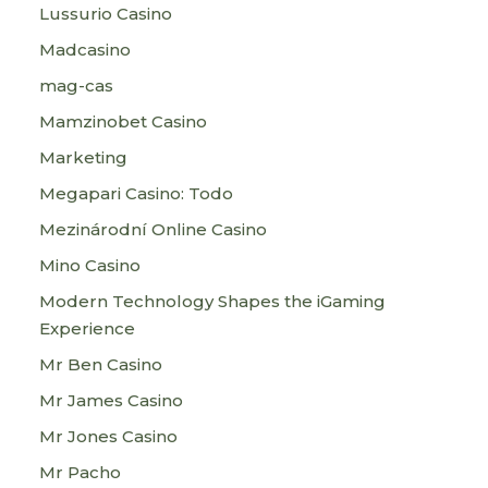
Lussurio Casino
Madcasino
mag-cas
Mamzinobet Casino
Marketing
Megapari Casino: Todo
Mezinárodní Online Casino
Mino Casino
Modern Technology Shapes the iGaming
Experience
Mr Ben Casino
Mr James Casino
Mr Jones Casino
Mr Pacho