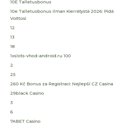
10E Talletusbonus
10e Talletusbonus Ilman Kierrätystä 2026: Pidä
Voittosi
12
13
18
1xslots-vhod-android.ru 100
2
25
260 Kč Bonus za Registraci: Nejlepší CZ Casina
29black Casino
3
6
7ABET Casino