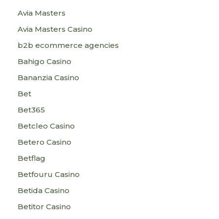
Avia Masters
Avia Masters Casino
b2b ecommerce agencies
Bahigo Casino
Bananzia Casino
Bet
Bet365
Betcleo Casino
Betero Casino
Betflag
Betfouru Casino
Betida Casino
Betitor Casino