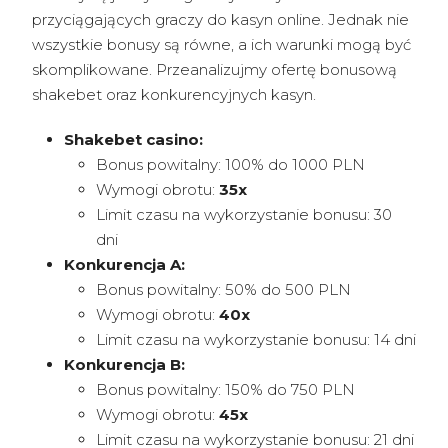
przyciągających graczy do kasyn online. Jednak nie
wszystkie bonusy są równe, a ich warunki mogą być
skomplikowane. Przeanalizujmy ofertę bonusową
shakebet oraz konkurencyjnych kasyn.
Shakebet casino:
Bonus powitalny: 100% do 1000 PLN
Wymogi obrotu:
35x
Limit czasu na wykorzystanie bonusu: 30
dni
Konkurencja A:
Bonus powitalny: 50% do 500 PLN
Wymogi obrotu:
40x
Limit czasu na wykorzystanie bonusu: 14 dni
Konkurencja B:
Bonus powitalny: 150% do 750 PLN
Wymogi obrotu:
45x
Limit czasu na wykorzystanie bonusu: 21 dni