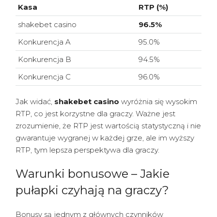
Kasa
RTP (%)
shakebet casino
96.5%
Konkurencja A
95.0%
Konkurencja B
94.5%
Konkurencja C
96.0%
Jak widać,
shakebet casino
wyróżnia się wysokim
RTP, co jest korzystne dla graczy. Ważne jest
zrozumienie, że RTP jest wartością statystyczną i nie
gwarantuje wygranej w każdej grze, ale im wyższy
RTP, tym lepsza perspektywa dla graczy.
Warunki bonusowe – Jakie
pułapki czyhają na graczy?
Bonusy są jednym z głównych czynników