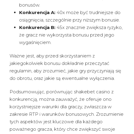
bonusów.
Konkurencja A:
40x może być trudniejsze do
osiągnięcia, szczególnie przy niższym bonusie.
Konkurencja B:
45x znacznie zwiększa ryzyko,
że gracz nie wykorzysta bonusu przed jego
wygaśnięciem.
Ważne jest, aby przed skorzystaniem z
jakiegokolwiek bonusu dokładnie przeczytać
regulamin, aby zrozumieć, jakie gry przyczyniają się
do obrotu, oraz jakie są ewentualne wyłączenia.
Podsumowując, porównując shakebet casino z
konkurencją, można zauważyć, że oferuje ono
korzystniejsze warunki dla graczy, zwłaszcza w
zakresie RTP i warunków bonusowych. Zrozumienie
tych aspektów jest kluczowe dla każdego
poważnego gracza, który chce zwiększyć swoje