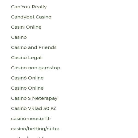
Can You Really
Candybet Casino
Casini Online
Casino
Casino and Friends
Casinò Legali
Casino non gamstop
Casinò Online
Casino Online
Casino S Neterapay
Casino Vklad 50 Kč
casino-neosurf.fr
casino/betting/nutra