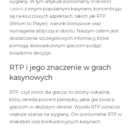
wygraną. W tym artykule porównamy
shakebet
casino
z innymi popularnymi kasynami, koncentrując
się na kluczowych aspektach, takich jak RTP
(Return to Player), warunki bonusowe oraz
wymagania dotyczące obrotu. Naszym celem jest
dostarczenie szczegółowych informacji, które
pomogą doświadczonym graczom podjąć
świadome decyzje.
RTP i jego znaczenie w grach
kasynowych
RTP, czyli zwrot dla gracza, to istotny wskaźnik,
który określa procent pieniędzy, jakie gra zwraca
graczom w dłuższym okresie. Wysoki RTP oznacza
większe szanse na wygraną. Oto porównanie RTP w
shakebet oraz konkurencyjnych kasynach: