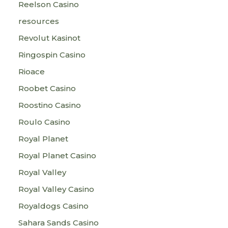
Reelson Casino
resources
Revolut Kasinot
Ringospin Casino
Rioace
Roobet Casino
Roostino Casino
Roulo Casino
Royal Planet
Royal Planet Casino
Royal Valley
Royal Valley Casino
Royaldogs Casino
Sahara Sands Casino