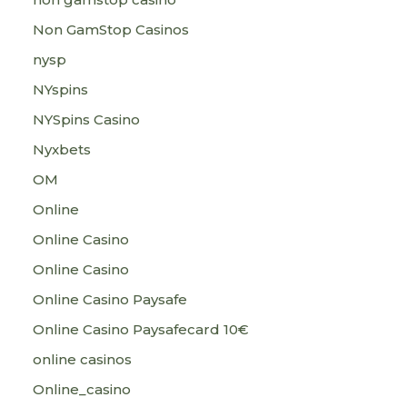
Non GamStop Casinos
nysp
NYspins
NYSpins Casino
Nyxbets
OM
Online
Online Casino
Online Casino
Online Casino Paysafe
Online Casino Paysafecard 10€
online casinos
Online_casino