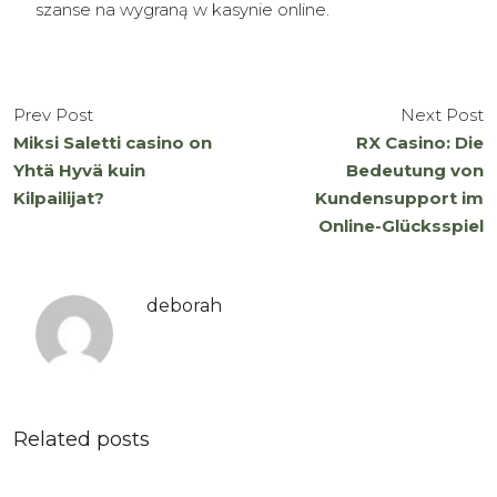
szanse na wygraną w kasynie online.
Prev Post
Next Post
Miksi Saletti casino on
RX Casino: Die
Yhtä Hyvä kuin
Bedeutung von
Kilpailijat?
Kundensupport im
Online-Glücksspiel
deborah
Related posts