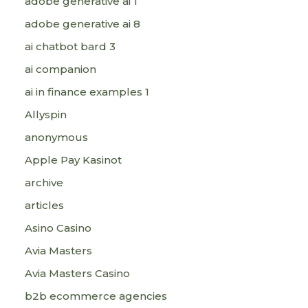
adobe generative ai 1
adobe generative ai 8
ai chatbot bard 3
ai companion
ai in finance examples 1
Allyspin
anonymous
Apple Pay Kasinot
archive
articles
Asino Casino
Avia Masters
Avia Masters Casino
b2b ecommerce agencies