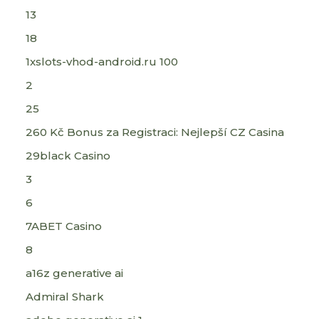
13
18
1xslots-vhod-android.ru 100
2
25
260 Kč Bonus za Registraci: Nejlepší CZ Casina
29black Casino
3
6
7ABET Casino
8
a16z generative ai
Admiral Shark