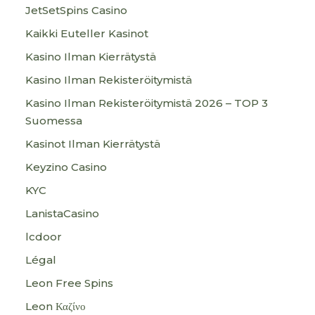
JetSetSpins Casino
Kaikki Euteller Kasinot
Kasino Ilman Kierrätystä
Kasino Ilman Rekisteröitymistä
Kasino Ilman Rekisteröitymistä 2026 – TOP 3
Suomessa
Kasinot Ilman Kierrätystä
Keyzino Casino
KYC
LanistaCasino
lcdoor
Légal
Leon Free Spins
Leon Καζίνο