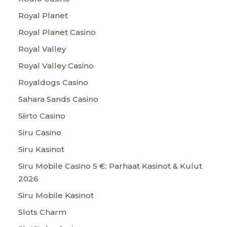
Royal Planet
Royal Planet Casino
Royal Valley
Royal Valley Casino
Royaldogs Casino
Sahara Sands Casino
Siirto Casino
Siru Casino
Siru Kasinot
Siru Mobile Casino 5 €: Parhaat Kasinot & Kulut
2026
Siru Mobile Kasinot
Slots Charm