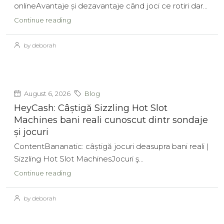
onlineAvantaje și dezavantaje când joci ce rotiri dar...
Continue reading
by deborah
August 6, 2026
Blog
HeyCash: Câștigă Sizzling Hot Slot
Machines bani reali cunoscut dintr sondaje
și jocuri
ContentBananatic: câștigă jocuri deasupra bani reali |
Sizzling Hot Slot MachinesJocuri ş...
Continue reading
by deborah