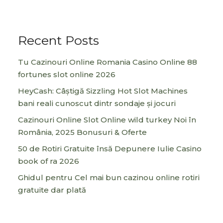
Recent Posts
Tu Cazinouri Online Romania Casino Online 88
fortunes slot online 2026
HeyCash: Câștigă Sizzling Hot Slot Machines
bani reali cunoscut dintr sondaje și jocuri
Cazinouri Online Slot Online wild turkey Noi în
România, 2025 Bonusuri & Oferte
50 de Rotiri Gratuite însă Depunere Iulie Casino
book of ra 2026
Ghidul pentru Cel mai bun cazinou online rotiri
gratuite dar plată