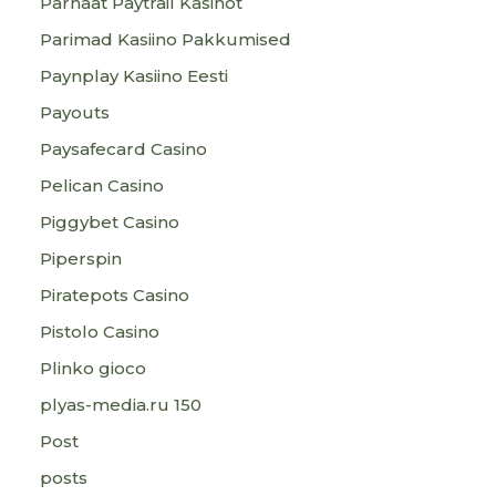
Parhaat Paytrail Kasinot
Parimad Kasiino Pakkumised
Paynplay Kasiino Eesti
Payouts
Paysafecard Casino
Pelican Casino
Piggybet Casino
Piperspin
Piratepots Casino
Pistolo Casino
Plinko gioco
plyas-media.ru 150
Post
posts