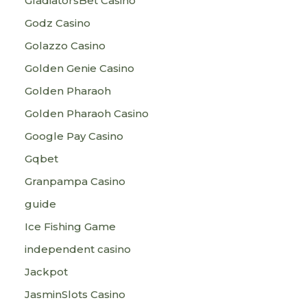
GladiatorsBet Casino
Godz Casino
Golazzo Casino
Golden Genie Casino
Golden Pharaoh
Golden Pharaoh Casino
Google Pay Casino
Gqbet
Granpampa Casino
guide
Ice Fishing Game
independent casino
Jackpot
JasminSlots Casino