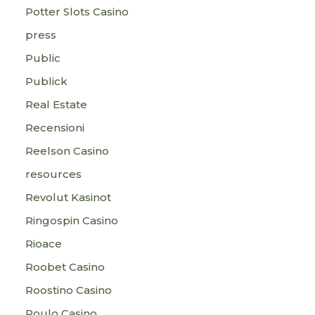
Potter Slots Casino
press
Public
Publick
Real Estate
Recensioni
Reelson Casino
resources
Revolut Kasinot
Ringospin Casino
Rioace
Roobet Casino
Roostino Casino
Roulo Casino