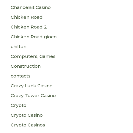
ChanceBit Casino
Chicken Road
Chicken Road 2
Chicken Road gioco
chilton
Computers, Games
Construction
contacts
Crazy Luck Casino
Crazy Tower Сasino
Crypto
Crypto Casino
Crypto Casinos