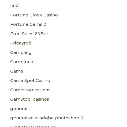
first
Fortune Clock Casino
Fortune Gems 2
Free Spins 20Bet
Fridayroll
Gambling
Gambloria
Game
Game Spot Casino
Gamestop casinos
GamStop_casinos
general
generative ai adobe photoshop 3