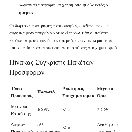
δωρεάν περιστροφές να χρησιμοποιηθούν εντός
7
ημερών
.
Οι δωρεάν περιστροφές είναι συνήθως συνδεδεμένες με
συγκεκριμένα παιχνίδια κουλοχέρηδων. Εάν οι παίκτες
κερδίσουν μέσω των δωρεάν περιστροφών, τα κέρδη τους
μπορεί επίσης να υπόκεινται σε απαιτήσεις στοιχηματισμού.
Πίνακας Σύγκρισης Πακέτων
Προσφορών
Τύπος
Απαιτήσεις
Μέγιστο
Ποσοστό
Προσφοράς
Στοιχηματισμού
Όριο
Μπόνους
100%
35x
200€
Κατάθεσης
Δωρεάν
50
Ανάλογα με
30x
Περιστροφές
περιστροφές
το παιχνίδι