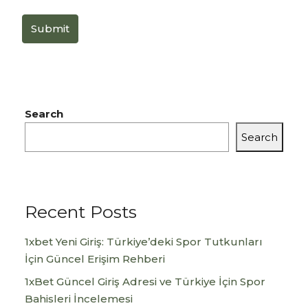
Submit
Search
Search
Recent Posts
1xbet Yeni Giriş: Türkiye’deki Spor Tutkunları
İçin Güncel Erişim Rehberi
1xBet Güncel Giriş Adresi ve Türkiye İçin Spor
Bahisleri İncelemesi