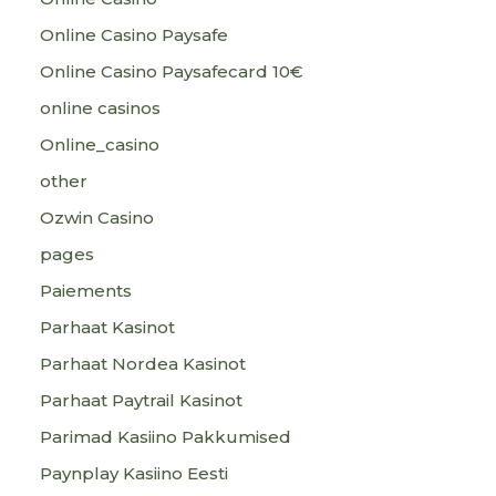
Online Casino Paysafe
Online Casino Paysafecard 10€
online casinos
Online_casino
other
Ozwin Casino
pages
Paiements
Parhaat Kasinot
Parhaat Nordea Kasinot
Parhaat Paytrail Kasinot
Parimad Kasiino Pakkumised
Paynplay Kasiino Eesti