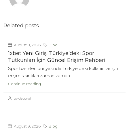
Related posts
August 9, 2026
Blog
1xbet Yeni Giriş: Türkiye’deki Spor
Tutkunları İçin Güncel Erişim Rehberi
Spor bahisleri dünyasında Türkiye'deki kullanıcılar için
erişim sıkıntıları zaman zaman...
Continue reading
by deborah
August 9, 2026
Blog