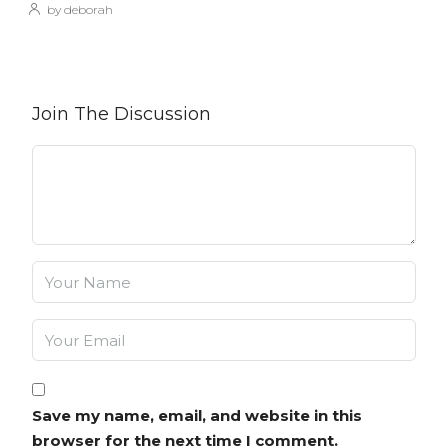
by deborah
Join The Discussion
Save my name, email, and website in this
browser for the next time I comment.