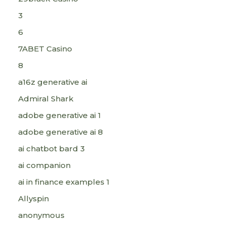
3
6
7ABET Casino
8
a16z generative ai
Admiral Shark
adobe generative ai 1
adobe generative ai 8
ai chatbot bard 3
ai companion
ai in finance examples 1
Allyspin
anonymous