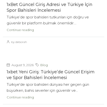
1xBet Güncel Giriş Adresi ve Türkiye İçin
Spor Bahisleri İncelemesi
Türkiye’de spor bahisleri tutkunları için doğru ve
güvenilir bir platform bulmak önemlidir....
Continue reading
by deborah
August 9, 2026
Blog
1xbet Yeni Giriş: Türkiye’de Güncel Erişim
ve Spor Bahisleri İncelemesi
Türkiye'de spor bahisleri dünyası her geçen gün
büyürken, bahis severler için güvenilir ve...
Continue reading