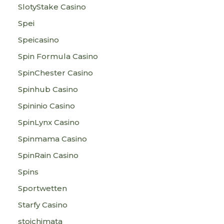
SlotyStake Casino
Spei
Speicasino
Spin Formula Casino
SpinChester Casino
Spinhub Casino
Spininio Casino
SpinLynx Casino
Spinmama Casino
SpinRain Casino
Spins
Sportwetten
Starfy Casino
stoichimata