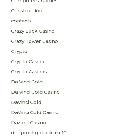
Computers, Games
Construction
contacts
Crazy Luck Casino
Crazy Tower Сasino
Crypto
Crypto Casino
Crypto Casinos
Da Vinci Gold
Da Vinci Gold Casino
DaVinci Gold
DaVinci Gold Casino
Dazard Casino
deeprockgalactic.ru 10