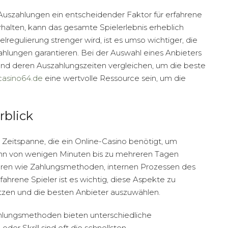
e Auszahlungen ein entscheidender Faktor für erfahrene
rhalten, kann das gesamte Spielerlebnis erheblich
lregulierung strenger wird, ist es umso wichtiger, die
ahlungen garantieren. Bei der Auswahl eines Anbieters
und deren Auszahlungszeiten vergleichen, um die beste
casino64.de
eine wertvolle Ressource sein, um die
rblick
 Zeitspanne, die ein Online-Casino benötigt, um
ann von wenigen Minuten bis zu mehreren Tagen
toren wie Zahlungsmethoden, internen Prozessen des
rfahrene Spieler ist es wichtig, diese Aspekte zu
etzen und die besten Anbieter auszuwählen.
lungsmethoden bieten unterschiedliche
der Skrill sind oft die schnellsten.