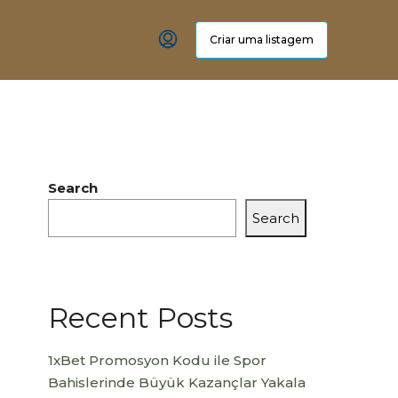
Criar uma listagem
Search
Search
Recent Posts
1xBet Promosyon Kodu ile Spor
Bahislerinde Büyük Kazançlar Yakala