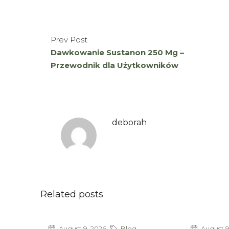
Prev Post
Dawkowanie Sustanon 250 Mg –
Przewodnik dla Użytkowników
deborah
Related posts
August 9, 2026
Blog
August 9