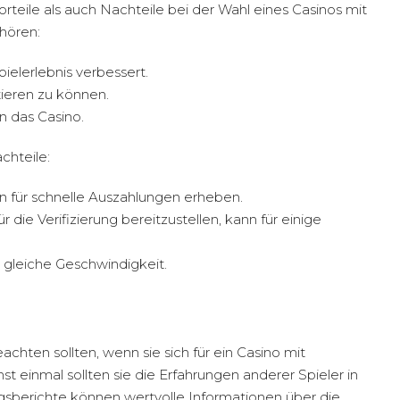
rteile als auch Nachteile bei der Wahl eines Casinos mit
hören:
ielerlebnis verbessert.
tieren zu können.
n das Casino.
chteile:
 für schnelle Auszahlungen erheben.
die Verifizierung bereitzustellen, kann für einige
 gleiche Geschwindigkeit.
achten sollten, wenn sie sich für ein Casino mit
 einmal sollten sie die Erfahrungen anderer Spieler in
sberichte können wertvolle Informationen über die