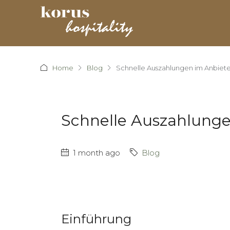
Home
Blog
Schnelle Auszahlungen im Anbiete
Schnelle Auszahlunge
1 month ago
Blog
Einführung