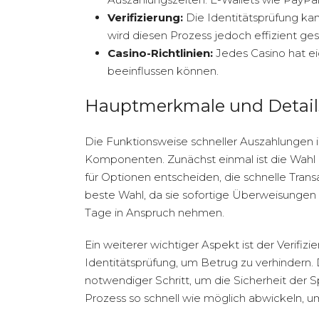
Verifizierung:
Die Identitätsprüfung kan
wird diesen Prozess jedoch effizient ges
Casino-Richtlinien:
Jedes Casino hat ei
beeinflussen können.
Hauptmerkmale und Detail
Die Funktionsweise schneller Auszahlungen i
Komponenten. Zunächst einmal ist die Wahl 
für Optionen entscheiden, die schnelle Trans
beste Wahl, da sie sofortige Überweisung
Tage in Anspruch nehmen.
Ein weiterer wichtiger Aspekt ist der Verifiz
Identitätsprüfung, um Betrug zu verhindern. D
notwendiger Schritt, um die Sicherheit der S
Prozess so schnell wie möglich abwickeln, u