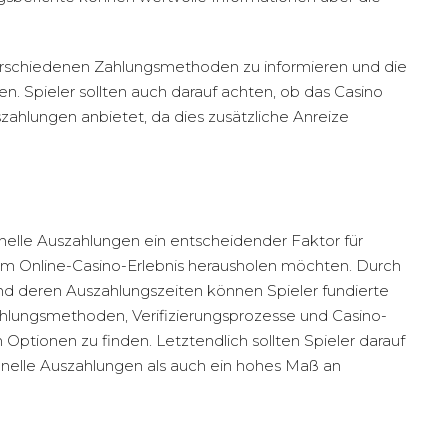
 verschiedenen Zahlungsmethoden zu informieren und die
. Spieler sollten auch darauf achten, ob das Casino
szahlungen anbietet, da dies zusätzliche Anreize
nelle Auszahlungen ein entscheidender Faktor für
hrem Online-Casino-Erlebnis herausholen möchten. Durch
nd deren Auszahlungszeiten können Spieler fundierte
Zahlungsmethoden, Verifizierungsprozesse und Casino-
 Optionen zu finden. Letztendlich sollten Spieler darauf
hnelle Auszahlungen als auch ein hohes Maß an