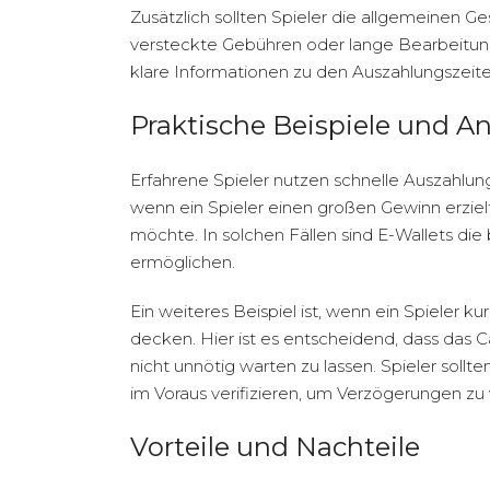
Zusätzlich sollten Spieler die allgemeinen G
versteckte Gebühren oder lange Bearbeitung
klare Informationen zu den Auszahlungszeit
Praktische Beispiele und 
Erfahrene Spieler nutzen schnelle Auszahlun
wenn ein Spieler einen großen Gewinn erzielt
möchte. In solchen Fällen sind E-Wallets die
ermöglichen.
Ein weiteres Beispiel ist, wenn ein Spieler k
decken. Hier ist es entscheidend, dass das C
nicht unnötig warten zu lassen. Spieler sollt
im Voraus verifizieren, um Verzögerungen zu
Vorteile und Nachteile