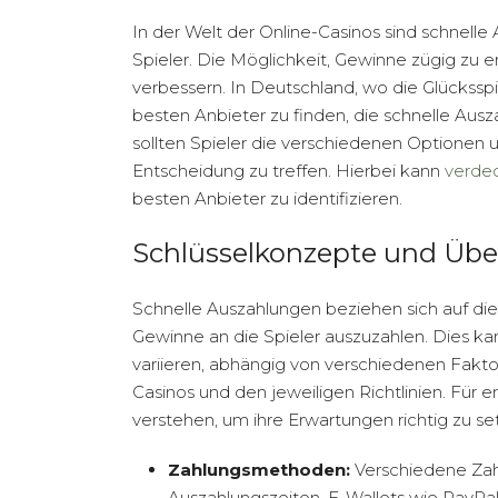
In der Welt der Online-Casinos sind schnell
Spieler. Die Möglichkeit, Gewinne zügig zu e
verbessern. In Deutschland, wo die Glücksspie
besten Anbieter zu finden, die schnelle Ausz
sollten Spieler die verschiedenen Optionen 
Entscheidung zu treffen. Hierbei kann
verde
besten Anbieter zu identifizieren.
Schlüsselkonzepte und Übe
Schnelle Auszahlungen beziehen sich auf die
Gewinne an die Spieler auszuzahlen. Dies k
variieren, abhängig von verschiedenen Fak
Casinos und den jeweiligen Richtlinien. Für e
verstehen, um ihre Erwartungen richtig zu s
Zahlungsmethoden:
Verschiedene Zah
Auszahlungszeiten. E-Wallets wie PayPal o