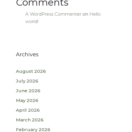
Comments
A WordPress Commenter
on
Hello
world!
Archives
August 2026
July 2026
June 2026
May 2026
April 2026
March 2026
February 2026