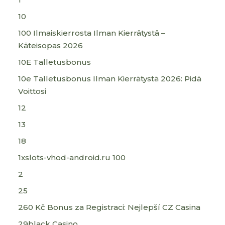
10
100 Ilmaiskierrosta Ilman Kierrätystä –
Käteisopas 2026
10E Talletusbonus
10e Talletusbonus Ilman Kierrätystä 2026: Pidä
Voittosi
12
13
18
1xslots-vhod-android.ru 100
2
25
260 Kč Bonus za Registraci: Nejlepší CZ Casina
29black Casino