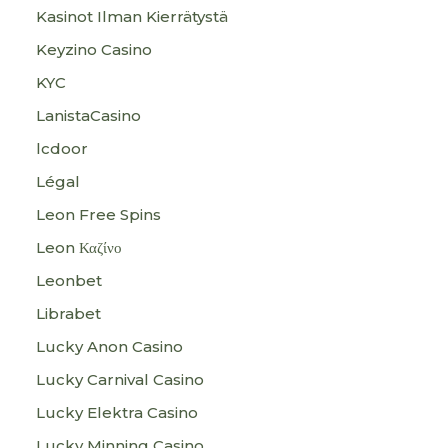
Kasinot Ilman Kierrätystä
Keyzino Casino
KYC
LanistaCasino
lcdoor
Légal
Leon Free Spins
Leon Καζίνο
Leonbet
Librabet
Lucky Anon Casino
Lucky Carnival Casino
Lucky Elektra Casino
Lucky Minning Casino