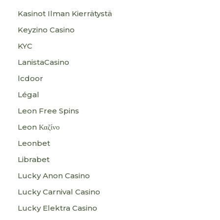
Kasinot Ilman Kierrätystä
Keyzino Casino
KYC
LanistaCasino
lcdoor
Légal
Leon Free Spins
Leon Καζίνο
Leonbet
Librabet
Lucky Anon Casino
Lucky Carnival Casino
Lucky Elektra Casino