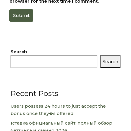
browser for the next time I comment.
Submit
Search
Search
Recent Posts
Users possess 24 hours to just accept the
bonus once they�s offered
1ставка официальный сайт: полный обзор
беттинга и казино 2026