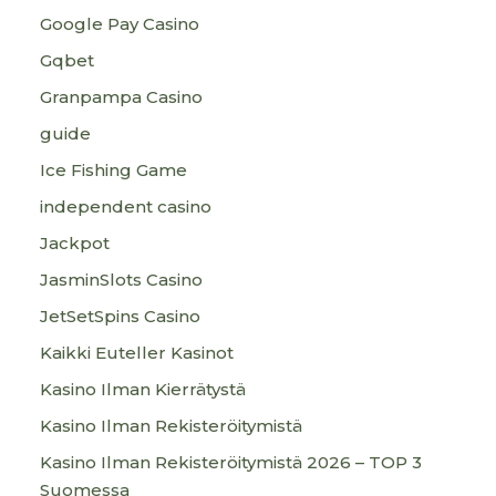
Google Pay Casino
Gqbet
Granpampa Casino
guide
Ice Fishing Game
independent casino
Jackpot
JasminSlots Casino
JetSetSpins Casino
Kaikki Euteller Kasinot
Kasino Ilman Kierrätystä
Kasino Ilman Rekisteröitymistä
Kasino Ilman Rekisteröitymistä 2026 – TOP 3
Suomessa