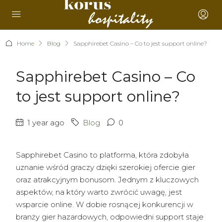
Home
Blog
Sapphirebet Casino – Co to jest support online?
Sapphirebet Casino – Co
to jest support online?
1 year ago
Blog
0
Sapphirebet Casino to platforma, która zdobyła
uznanie wśród graczy dzięki szerokiej ofercie gier
oraz atrakcyjnym bonusom. Jednym z kluczowych
aspektów, na który warto zwrócić uwagę, jest
wsparcie online. W dobie rosnącej konkurencji w
branży gier hazardowych, odpowiedni support staje