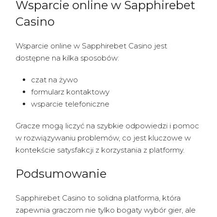
Wsparcie online w Sapphirebet
Casino
Wsparcie online w Sapphirebet Casino jest
dostępne na kilka sposobów:
czat na żywo
formularz kontaktowy
wsparcie telefoniczne
Gracze mogą liczyć na szybkie odpowiedzi i pomoc
w rozwiązywaniu problemów, co jest kluczowe w
kontekście satysfakcji z korzystania z platformy.
Podsumowanie
Sapphirebet Casino to solidna platforma, która
zapewnia graczom nie tylko bogaty wybór gier, ale