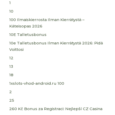
1
10
100 Ilmaiskierrosta Ilman Kierrätystä –
Käteisopas 2026
10E Talletusbonus
10e Talletusbonus Ilman Kierrätystä 2026: Pidä
Voittosi
12
13
18
1xslots-vhod-android.ru 100
2
25
260 Kč Bonus za Registraci: Nejlepší CZ Casina