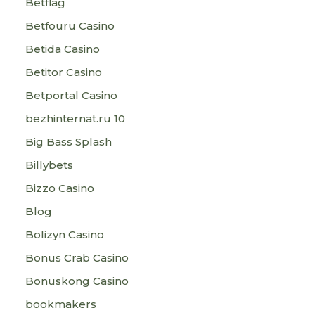
Betflag
Betfouru Casino
Betida Casino
Betitor Casino
Betportal Casino
bezhinternat.ru 10
Big Bass Splash
Billybets
Bizzo Casino
Blog
Bolizyn Casino
Bonus Crab Casino
Bonuskong Casino
bookmakers