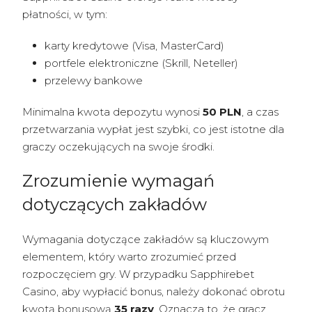
płatności, w tym:
karty kredytowe (Visa, MasterCard)
portfele elektroniczne (Skrill, Neteller)
przelewy bankowe
Minimalna kwota depozytu wynosi
50 PLN
, a czas
przetwarzania wypłat jest szybki, co jest istotne dla
graczy oczekujących na swoje środki.
Zrozumienie wymagań
dotyczących zakładów
Wymagania dotyczące zakładów są kluczowym
elementem, który warto zrozumieć przed
rozpoczęciem gry. W przypadku Sapphirebet
Casino, aby wypłacić bonus, należy dokonać obrotu
kwotą bonusową
35 razy
. Oznacza to, że gracz