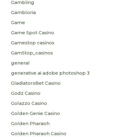
Gambling
Gambloria
Game
Game Spot Casino
Gamestop casinos
GamStop_casinos
general
generative ai adobe photoshop 3
GladiatorsBet Casino
Godz Casino
Golazzo Casino
Golden Genie Casino
Golden Pharaoh
Golden Pharaoh Casino