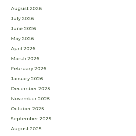
August 2026
July 2026
June 2026
May 2026
April 2026
March 2026
February 2026
January 2026
December 2025
November 2025
October 2025
September 2025
August 2025