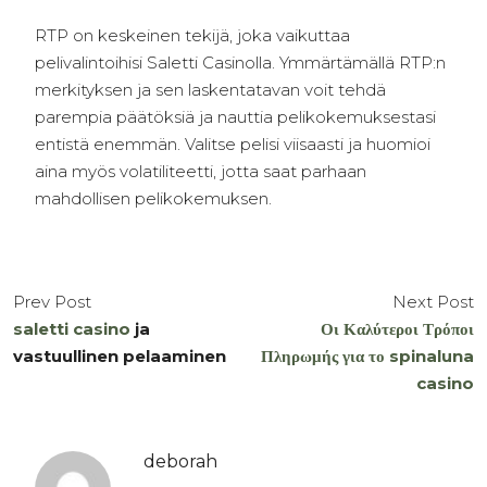
RTP on keskeinen tekijä, joka vaikuttaa
pelivalintoihisi Saletti Casinolla. Ymmärtämällä RTP:n
merkityksen ja sen laskentatavan voit tehdä
parempia päätöksiä ja nauttia pelikokemuksestasi
entistä enemmän. Valitse pelisi viisaasti ja huomioi
aina myös volatiliteetti, jotta saat parhaan
mahdollisen pelikokemuksen.
Prev Post
Next Post
saletti casino
ja
Οι Καλύτεροι Τρόποι
vastuullinen pelaaminen
Πληρωμής για το spinaluna
casino
deborah