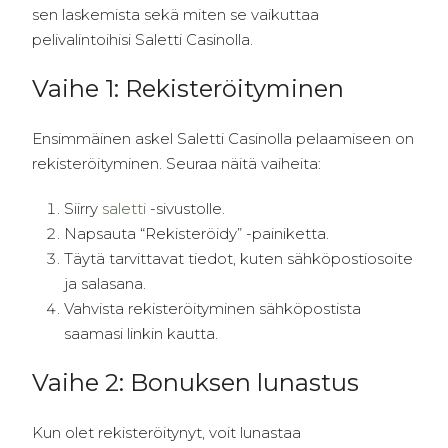
sen laskemista sekä miten se vaikuttaa
pelivalintoihisi Saletti Casinolla.
Vaihe 1: Rekisteröityminen
Ensimmäinen askel Saletti Casinolla pelaamiseen on
rekisteröityminen. Seuraa näitä vaiheita:
Siirry
saletti
-sivustolle.
Napsauta “Rekisteröidy” -painiketta.
Täytä tarvittavat tiedot, kuten sähköpostiosoite
ja salasana.
Vahvista rekisteröityminen sähköpostista
saamasi linkin kautta.
Vaihe 2: Bonuksen lunastus
Kun olet rekisteröitynyt, voit lunastaa