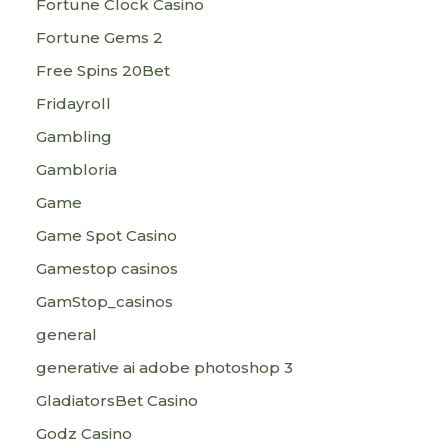
Fortune Clock Casino
Fortune Gems 2
Free Spins 20Bet
Fridayroll
Gambling
Gambloria
Game
Game Spot Casino
Gamestop casinos
GamStop_casinos
general
generative ai adobe photoshop 3
GladiatorsBet Casino
Godz Casino