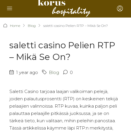
Home
Blog
saletti casino Pelien RTP – Mikä Se On?
saletti casino Pelien RTP
– Mikä Se On?
1 year ago
Blog
0
Saletti Casino tarjoaa laajan valikoiman pelejä,
joiden palautusprosentti (RTP) on keskeinen tekijä
pelaajien valinnoissa. RTP kuvaa, kuinka paljon peli
palauttaa pelaajille pitkässä juoksussa, ja se on
tärkeä tieto, kun valitaan, mihin peleihin panostaa.
Tässä artikkelissa käymme läpi RTP:n merkitystä,