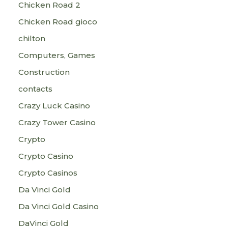
Chicken Road 2
Chicken Road gioco
chilton
Computers, Games
Construction
contacts
Crazy Luck Casino
Crazy Tower Сasino
Crypto
Crypto Casino
Crypto Casinos
Da Vinci Gold
Da Vinci Gold Casino
DaVinci Gold