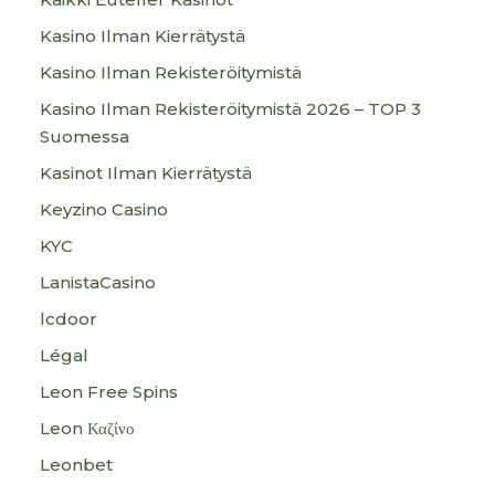
Kasino Ilman Kierrätystä
Kasino Ilman Rekisteröitymistä
Kasino Ilman Rekisteröitymistä 2026 – TOP 3
Suomessa
Kasinot Ilman Kierrätystä
Keyzino Casino
KYC
LanistaCasino
lcdoor
Légal
Leon Free Spins
Leon Καζίνο
Leonbet