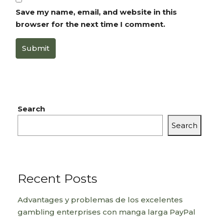
Save my name, email, and website in this
browser for the next time I comment.
Submit
Search
Search
Recent Posts
Advantages y problemas de los excelentes
gambling enterprises con manga larga PayPal