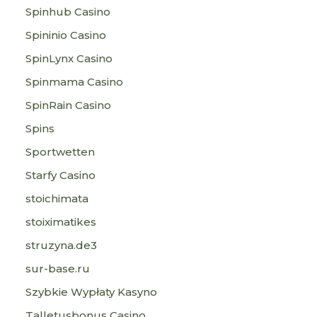
Spinhub Casino
Spininio Casino
SpinLynx Casino
Spinmama Casino
SpinRain Casino
Spins
Sportwetten
Starfy Casino
stoichimata
stoiximatikes
struzyna.de3
sur-base.ru
Szybkie Wypłaty Kasyno
Talletusbonus Casino