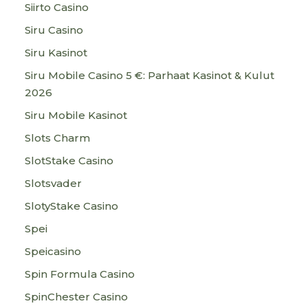
Siirto Casino
Siru Casino
Siru Kasinot
Siru Mobile Casino 5 €: Parhaat Kasinot & Kulut
2026
Siru Mobile Kasinot
Slots Charm
SlotStake Casino
Slotsvader
SlotyStake Casino
Spei
Speicasino
Spin Formula Casino
SpinChester Casino