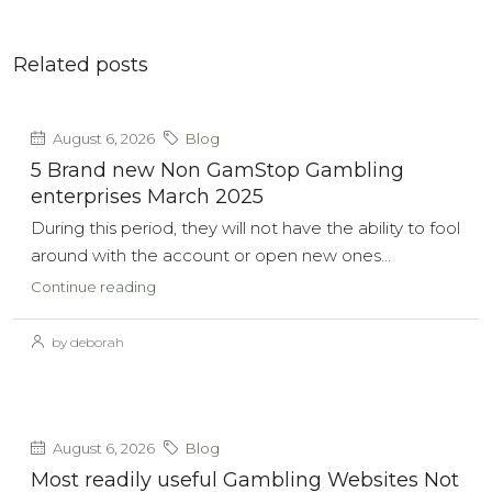
Related posts
August 6, 2026
Blog
5 Brand new Non GamStop Gambling
enterprises March 2025
During this period, they will not have the ability to fool
around with the account or open new ones...
Continue reading
by deborah
August 6, 2026
Blog
Most readily useful Gambling Websites Not