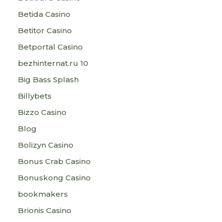
Betida Casino
Betitor Casino
Betportal Casino
bezhinternat.ru 10
Big Bass Splash
Billybets
Bizzo Casino
Blog
Bolizyn Casino
Bonus Crab Casino
Bonuskong Casino
bookmakers
Brionis Casino