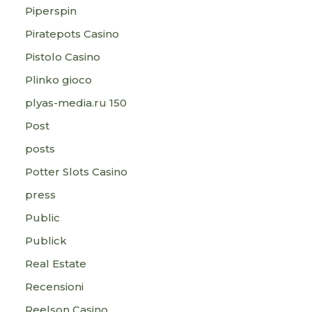
Piperspin
Piratepots Casino
Pistolo Casino
Plinko gioco
plyas-media.ru 150
Post
posts
Potter Slots Casino
press
Public
Publick
Real Estate
Recensioni
Reelson Casino