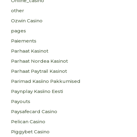
Online_casino
other
Ozwin Casino
pages
Paiements
Parhaat Kasinot
Parhaat Nordea Kasinot
Parhaat Paytrail Kasinot
Parimad Kasiino Pakkumised
Paynplay Kasiino Eesti
Payouts
Paysafecard Casino
Pelican Casino
Piggybet Casino