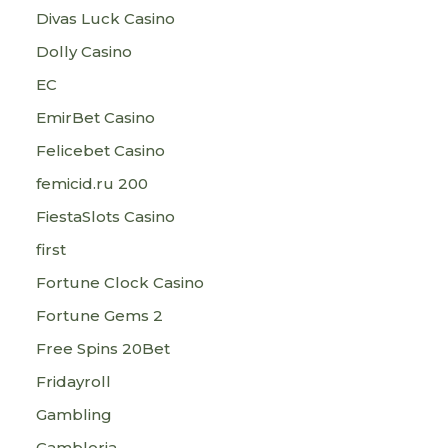
Divas Luck Casino
Dolly Casino
EC
EmirBet Casino
Felicebet Casino
femicid.ru 200
FiestaSlots Casino
first
Fortune Clock Casino
Fortune Gems 2
Free Spins 20Bet
Fridayroll
Gambling
Gambloria