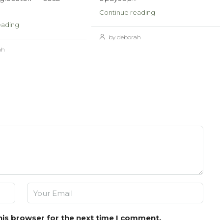
Continue reading
eading
by deborah
ah
his browser for the next time I comment.