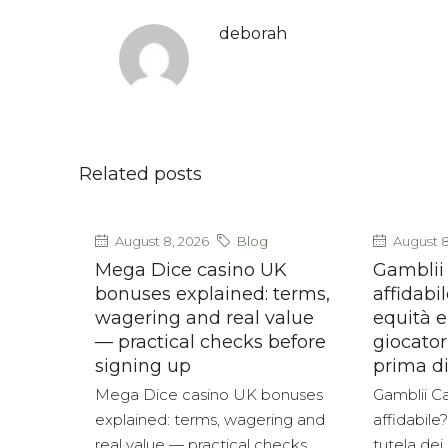
deborah
Related posts
August 8, 2026
Blog
August 8
Mega Dice casino UK
Gamblii 
bonuses explained: terms,
affidabi
wagering and real value
equità e
— practical checks before
giocator
signing up
prima di 
Mega Dice casino UK bonuses
Gamblii Ca
explained: terms, wagering and
affidabile
real value — practical checks
tutela dei