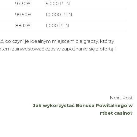
97.30%
5 000 PLN
99.50%
10 000 PLN
88.12%
1 000 PLN
ć, co czyni je idealnym miejscem dla graczy, którzy
tem zainwestować czas w zapoznanie się z ofertą i
Next Post
Jak wykorzystać Bonusa Powitalnego w
rtbet casino?