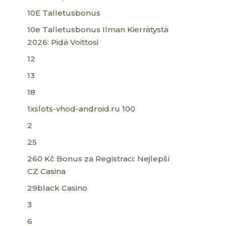
10E Talletusbonus
10e Talletusbonus Ilman Kierrätystä
2026: Pidä Voittosi
12
13
18
1xslots-vhod-android.ru 100
2
25
260 Kč Bonus za Registraci: Nejlepší
CZ Casina
29black Casino
3
6