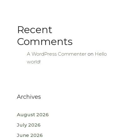
Recent
Comments
A WordPress Commenter
on
Hello
world!
Archives
August 2026
July 2026
June 2026