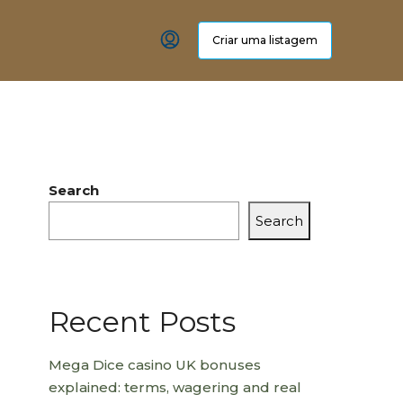
Criar uma listagem
Search
Search
Recent Posts
Mega Dice casino UK bonuses
explained: terms, wagering and real