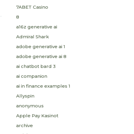
7ABET Casino
8
a16z generative ai
Admiral Shark
adobe generative ai 1
adobe generative ai 8
ai chatbot bard 3
ai companion
ai in finance examples 1
Allyspin
anonymous
Apple Pay Kasinot
archive