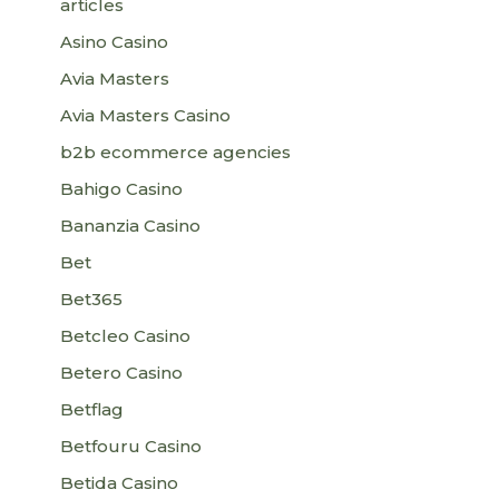
articles
Asino Casino
Avia Masters
Avia Masters Casino
b2b ecommerce agencies
Bahigo Casino
Bananzia Casino
Bet
Bet365
Betcleo Casino
Betero Casino
Betflag
Betfouru Casino
Betida Casino