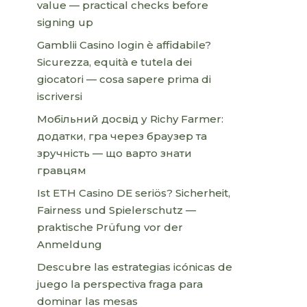
value — practical checks before
signing up
Gamblii Casino login è affidabile?
Sicurezza, equità e tutela dei
giocatori — cosa sapere prima di
iscriversi
Мобільний досвід у Richy Farmer:
додатки, гра через браузер та
зручність — що варто знати
гравцям
Ist ETH Casino DE seriös? Sicherheit,
Fairness und Spielerschutz —
praktische Prüfung vor der
Anmeldung
Descubre las estrategias icónicas de
juego la perspectiva fraga para
dominar las mesas