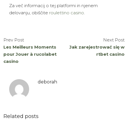
Za več informacij o tej platformi in njenem
delovanju, obiščite
roulettino casino
.
Prev Post
Next Post
Les Meilleurs Moments
Jak zarejestrować się w
pour Jouer à rucolabet
rtbet casino
casino
deborah
Related posts