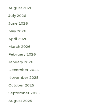
August 2026
July 2026
June 2026
May 2026
April 2026
March 2026
February 2026
January 2026
December 2025
November 2025
October 2025
September 2025
August 2025