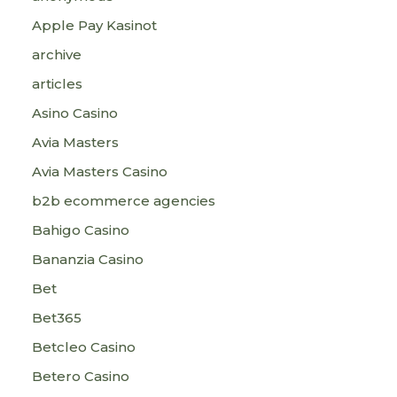
Apple Pay Kasinot
archive
articles
Asino Casino
Avia Masters
Avia Masters Casino
b2b ecommerce agencies
Bahigo Casino
Bananzia Casino
Bet
Bet365
Betcleo Casino
Betero Casino