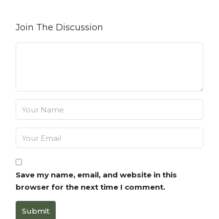
Join The Discussion
Save my name, email, and website in this
browser for the next time I comment.
Submit