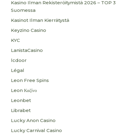
Kasino Ilman Rekisteröitymistä 2026 – TOP 3
Suomessa
Kasinot Ilman Kierrätystä
Keyzino Casino
KYC
LanistaCasino
lcdoor
Légal
Leon Free Spins
Leon Καζίνο
Leonbet
Librabet
Lucky Anon Casino
Lucky Carnival Casino