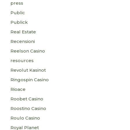
press
Public
Publick
Real Estate
Recensioni
Reelson Casino
resources
Revolut Kasinot
Ringospin Casino
Rioace
Roobet Casino
Roostino Casino
Roulo Casino
Royal Planet