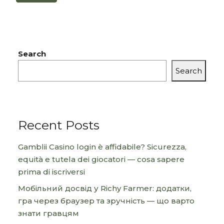
Search
Search
Recent Posts
Gamblii Casino login è affidabile? Sicurezza,
equità e tutela dei giocatori — cosa sapere
prima di iscriversi
Мобільний досвід у Richy Farmer: додатки,
гра через браузер та зручність — що варто
знати гравцям