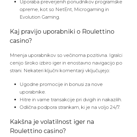
Uporaba preverjenih ponudnikov programske
opreme, kot so NetEnt, Microgaming in
Evolution Gaming.
Kaj pravijo uporabniki o Roulettino
casino?
Mnenja uporabnikov so večinoma pozitivna. Igralci
cenijo široko izbiro iger in enostavno navigacijo po
strani. Nekateri ključni komentarji vključujejo:
Ugodne promocije in bonusi za nove
uporabnike.
Hitre in varne transakcije pri dvigih in nakazilih.
Odlična podpora strankam, ki je na voljo 24/7.
Kakšna je volatilnost iger na
Roulettino casino?