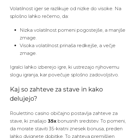
Volatilnost iger se razlikuje od nizke do visoke. Na
splošno lahko rečemo, da:
Nizka volatilnost pomeni pogostejše, a manjše
zmage.
Visoka volatilnost prinaša redkejše, a večje
zmage.
Igralci lahko izberejo igre, ki ustrezajo njihovemu
slogu igranja, kar povečuje splošno zadovoljstvo.
Kaj so zahteve za stave in kako
delujejo?
Roulettino casino običajno postavlja zahteve za
stave, ki znašajo
35x
bonusnih sredstev. To pomeni,
da morate staviti 35-kratni znesek bonusa, preden
lahko dvignete dobitke. To zahteva premišljen