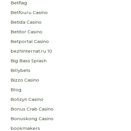
Betflag
Betfouru Casino
Betida Casino
Betitor Casino
Betportal Casino
bezhinternat.ru 10
Big Bass Splash
Billybets
Bizzo Casino
Blog
Bolizyn Casino
Bonus Crab Casino
Bonuskong Casino
bookmakers