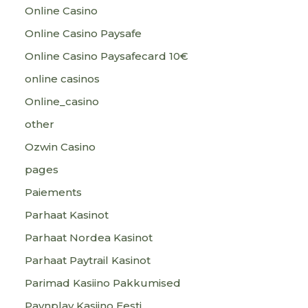
Online Casino
Online Casino Paysafe
Online Casino Paysafecard 10€
online casinos
Online_casino
other
Ozwin Casino
pages
Paiements
Parhaat Kasinot
Parhaat Nordea Kasinot
Parhaat Paytrail Kasinot
Parimad Kasiino Pakkumised
Paynplay Kasiino Eesti