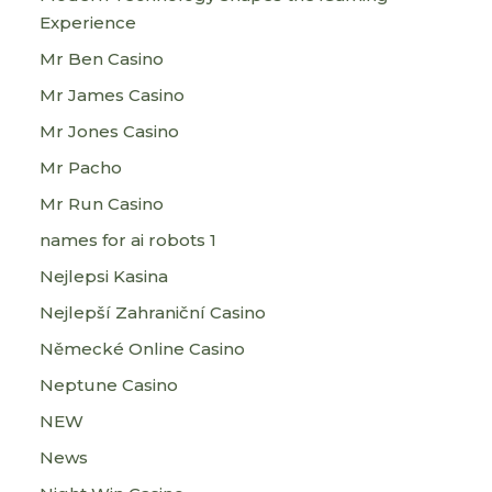
Experience
Mr Ben Casino
Mr James Casino
Mr Jones Casino
Mr Pacho
Mr Run Casino
names for ai robots 1
Nejlepsi Kasina
Nejlepší Zahraniční Casino
Německé Online Casino
Neptune Casino
NEW
News