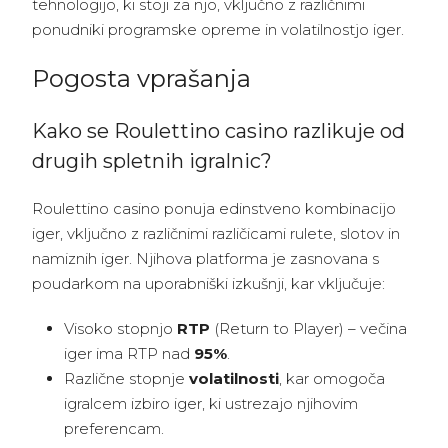
tehnologijo, ki stoji za njo, vključno z različnimi
ponudniki programske opreme in volatilnostjo iger.
Pogosta vprašanja
Kako se Roulettino casino razlikuje od
drugih spletnih igralnic?
Roulettino casino ponuja edinstveno kombinacijo
iger, vključno z različnimi različicami rulete, slotov in
namiznih iger. Njihova platforma je zasnovana s
poudarkom na uporabniški izkušnji, kar vključuje:
Visoko stopnjo
RTP
(Return to Player) – večina
iger ima RTP nad
95%
.
Različne stopnje
volatilnosti
, kar omogoča
igralcem izbiro iger, ki ustrezajo njihovim
preferencam.