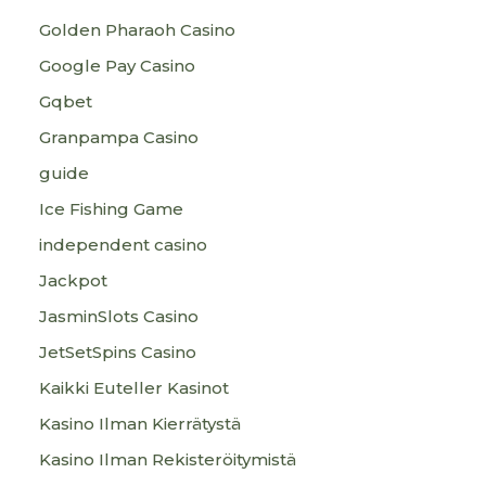
Golden Pharaoh Casino
Google Pay Casino
Gqbet
Granpampa Casino
guide
Ice Fishing Game
independent casino
Jackpot
JasminSlots Casino
JetSetSpins Casino
Kaikki Euteller Kasinot
Kasino Ilman Kierrätystä
Kasino Ilman Rekisteröitymistä