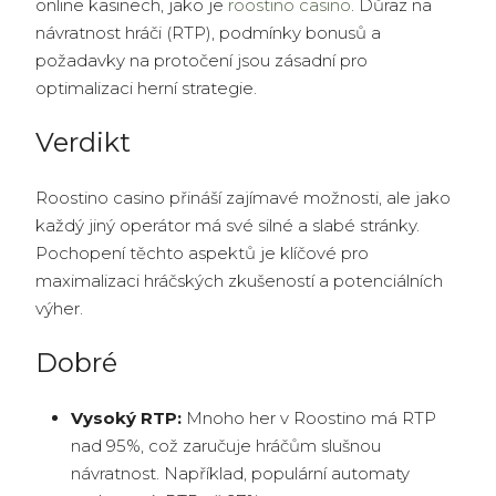
online kasinech, jako je
roostino casino
. Důraz na
návratnost hráči (RTP), podmínky bonusů a
požadavky na protočení jsou zásadní pro
optimalizaci herní strategie.
Verdikt
Roostino casino přináší zajímavé možnosti, ale jako
každý jiný operátor má své silné a slabé stránky.
Pochopení těchto aspektů je klíčové pro
maximalizaci hráčských zkušeností a potenciálních
výher.
Dobré
Vysoký RTP:
Mnoho her v Roostino má RTP
nad 95%, což zaručuje hráčům slušnou
návratnost. Například, populární automaty