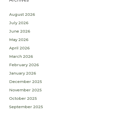
Archives
August 2026
July 2026
June 2026
May 2026
April 2026
March 2026
February 2026
January 2026
December 2025
November 2025
October 2025
September 2025