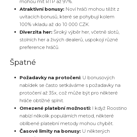
mohou mít RTP až 97%.
Atraktivní bonusy:
Noví hráči mohou těžit z
uvítacích bonusů, které se pohybují kolem
100% vkladu až do 10 000 CZK.
Diverzita her:
Široký výběr her, včetně slotů,
stolních her a živých dealerů, uspokojí různé
preference hráčů.
Špatné
Požadavky na protočení:
U bonusových
nabídek se často setkáváme s požadavky na
protočení až 35x, což může být pro některé
hráče obtížné splnit.
Omezené platební možnosti:
I když Roostino
nabízí několik populárních metod, některé
oblíbené platební metody mohou chybět.
Časové limity na bonusy:
U některých