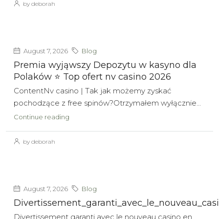
by deborah
August 7, 2026
Blog
Premia wyjąwszy Depozytu w kasyno dla
Polaków ⭐ Top ofert nv casino 2026
ContentNv casino | Tak jak możemy zyskać
pochodzące z free spinów?Otrzymałem wyłącznie...
Continue reading
by deborah
August 7, 2026
Blog
Divertissement_garanti_avec_le_nouveau_casi
Divertissement garanti avec le nouveau casino en