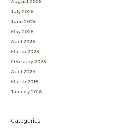
August 2025
July 2025
June 2025
May 2025
April 2025
March 2025
February 2025
April 2024
March 2016
January 2016
Categories