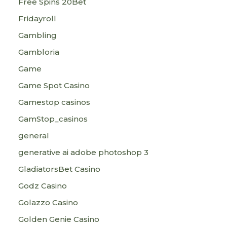
Free Spins 20Bet
Fridayroll
Gambling
Gambloria
Game
Game Spot Casino
Gamestop casinos
GamStop_casinos
general
generative ai adobe photoshop 3
GladiatorsBet Casino
Godz Casino
Golazzo Casino
Golden Genie Casino