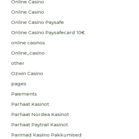
Online Casino
Online Casino
Online Casino Paysafe
Online Casino Paysafecard 10€
online casinos
Online_casino
other
Ozwin Casino
pages
Paiements
Parhaat Kasinot
Parhaat Nordea Kasinot
Parhaat Paytrail Kasinot
Parimad Kasiino Pakkumised