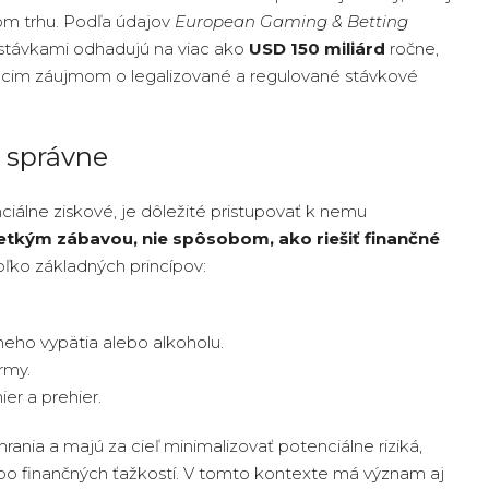
m trhu. Podľa údajov
European Gaming & Betting
e stávkami odhadujú na viac ako
USD 150 miliárd
ročne,
túcim záujmom o legalizované a regulované stávkové
 správne
álne ziskové, je dôležité pristupovať k nemu
etkým zábavou, nie spôsobom, ako riešiť finančné
oľko základných princípov:
ho vypätia alebo alkoholu.
rmy.
er a prehier.
ia a majú za cieľ minimalizovať potenciálne riziká,
lebo finančných ťažkostí. V tomto kontexte má význam aj