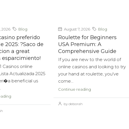
, 2026
Blog
August 7, 2026
Blog
 casino preferido
Roulette for Beginners
e 2025: ?Saco de
USA Premium: A
ion a great
Comprehensive Guide
 esparcimiento!
If you are new to the world of
1 Casinos online
online casinos and looking to try
Lista Actualizada 2025
your hand at roulette, you've
ri�a beneficial us
come...
.
Continue reading
eading
by deborah
ah