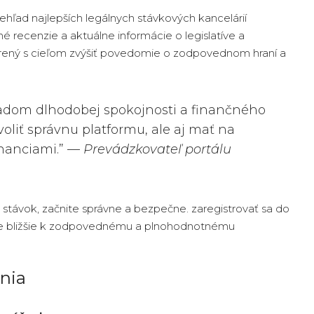
rehľad najlepších legálnych stávkových kancelárií
é recenzie a aktuálne informácie o legislatíve a
orený s cieľom zvýšiť povedomie o zodpovednom hraní a
adom dlhodobej spokojnosti a finančného
zvoliť správnu platformu, ale aj mať na
inanciami.” —
Prevádzkovateľ portálu
h stávok, začnite správne a bezpečne. zaregistrovať sa do
unie bližšie k zodpovednému a plnohodnotnému
nia