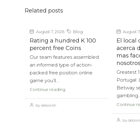
Related posts
August 7, 2026
Blog
August 7
Rating a hundred K 100
El local
percent free Coins
acerca d
mas facc
Our team features assembled
nosotros
an informed type of action-
Greatest 1
packed free position online
Portugal: 
game you’ll...
Betway se
Continue reading
gambling..
Continue r
by deborah
by debor