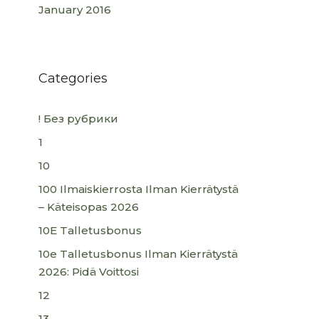
January 2016
Categories
! Без рубрики
1
10
100 Ilmaiskierrosta Ilman Kierrätystä
– Käteisopas 2026
10E Talletusbonus
10e Talletusbonus Ilman Kierrätystä
2026: Pidä Voittosi
12
13