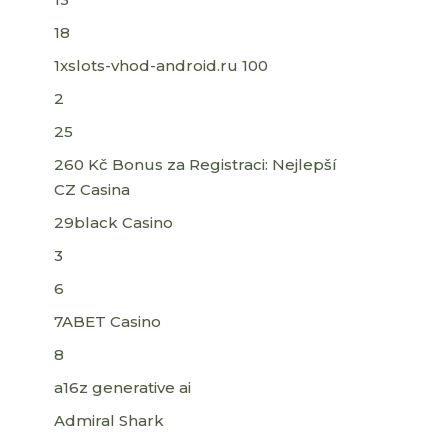
18
1xslots-vhod-android.ru 100
2
25
260 Kč Bonus za Registraci: Nejlepší
CZ Casina
29black Casino
3
6
7ABET Casino
8
a16z generative ai
Admiral Shark