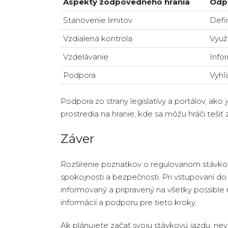
Aspekty zodpovedného hrania
Odp
Stanovenie limitov
Defin
Vzdialená kontrola
Využ
Vzdelávanie
Infor
Podpora
Vyhľ
Podpora zo strany legislatívy a portálov, ako
prostredia na hranie, kde sa môžu hráči teš
Záver
Rozšírenie poznatkov o regulovanom stávko
spokojnosti a bezpečnosti. Pri vstupovaní do
informovaný a pripravený na všetky possible n
informácií a podporu pre tieto kroky.
Ak plánujete začať svoju stávkovú jazdu, nev