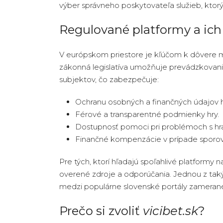
výber správneho poskytovateľa služieb, ktorý
Regulované platformy a ic
V európskom priestore je kľúčom k dôvere m
zákonná legislatíva umožňuje prevádzkovani
subjektov, čo zabezpečuje:
Ochranu osobných a finančných údajov h
Férové a transparentné podmienky hry.
Dostupnosť pomoci pri problémoch s hr
Finančné kompenzácie v prípade sporov
Pre tých, ktorí hľadajú spoľahlivé platformy na
overené zdroje a odporúčania. Jednou z tak
medzi populárne slovenské portály zamerané 
Prečo si zvoliť
vicibet.sk
?