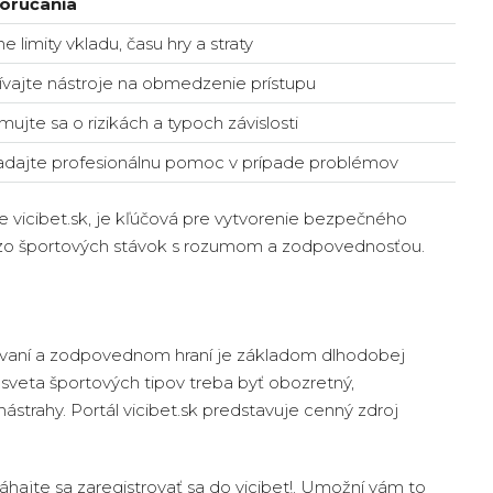
orúčania
e limity vkladu, času hry a straty
ívajte nástroje na obmedzenie prístupu
mujte sa o rizikách a typoch závislosti
adajte profesionálnu pomoc v prípade problémov
 je vicibet.sk, je kľúčová pre vytvorenie bezpečného
iť zo športových stávok s rozumom a zodpovednosťou.
vaní a zodpovednom hraní je základom dlhodobej
 sveta športových tipov treba byť obozretný,
ástrahy. Portál vicibet.sk predstavuje cenný zdroj
áhajte sa zaregistrovať sa do vicibet!. Umožní vám to