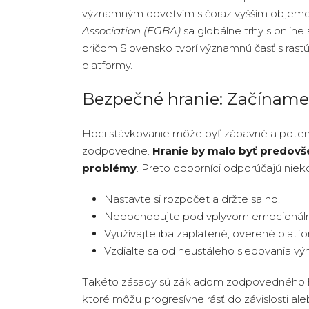
významným odvetvím s čoraz vyšším objemo
Association (EGBA)
sa globálne trhy s onlin
pričom Slovensko tvorí významnú časť s ras
platformy.
Bezpečné hranie: Začíname
Hoci stávkovanie môže byť zábavné a potenci
zodpovedne.
Hranie by malo byť predovš
problémy
. Preto odborníci odporúčajú niek
Nastavte si rozpočet a držte sa ho.
Neobchodujte pod vplyvom emocionálne
Využívajte iba zaplatené, overené platfo
Vzdialte sa od neustáleho sledovania výhi
Takéto zásady sú základom zodpovedného hran
ktoré môžu progresívne rásť do závislosti a