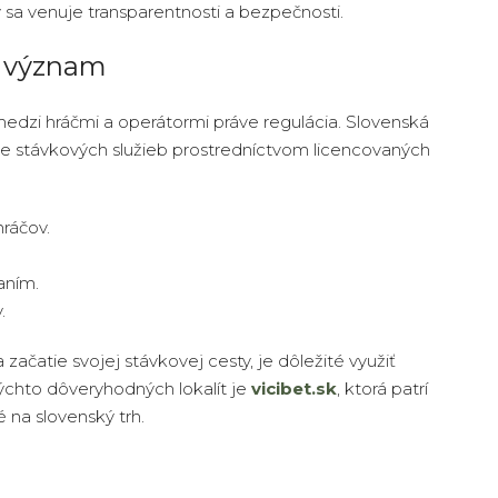
 sa venuje transparentnosti a bezpečnosti.
h význam
edzi hráčmi a operátormi práve regulácia. Slovenská
e stávkových služieb prostredníctvom licencovaných
ráčov.
aním.
.
 začatie svojej stávkovej cesty, je dôležité využiť
ýchto dôveryhodných lokalít je
vicibet.sk
, ktorá patrí
na slovenský trh.