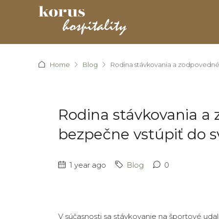
Home
Blog
Rodina stávkovania a zodpovednéh
Rodina stávkovania a
bezpečne vstúpiť do s
1 year ago
Blog
0
V súčasnosti sa stávkovanie na športové udalo