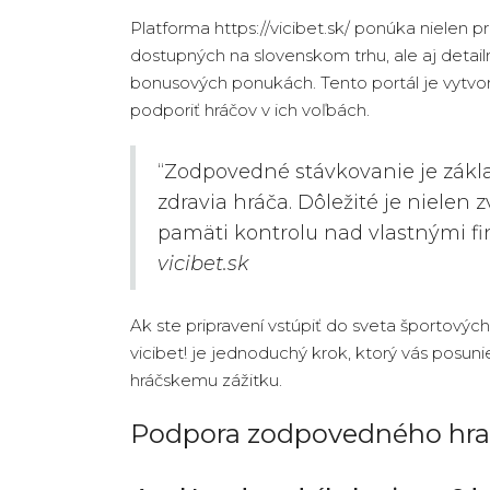
Platforma https://vicibet.sk/ ponúka nielen p
dostupných na slovenskom trhu, ale aj detailn
bonusových ponukách. Tento portál je vytv
podporiť hráčov v ich voľbách.
“Zodpovedné stávkovanie je zákl
zdravia hráča. Dôležité je nielen 
pamäti kontrolu nad vlastnými f
vicibet.sk
Ak ste pripravení vstúpiť do sveta športovýc
vicibet! je jednoduchý krok, ktorý vás pos
hráčskemu zážitku.
Podpora zodpovedného hra