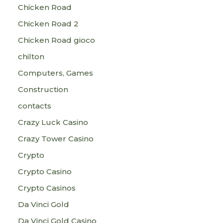
Chicken Road
Chicken Road 2
Chicken Road gioco
chilton
Computers, Games
Construction
contacts
Crazy Luck Casino
Crazy Tower Сasino
Crypto
Crypto Casino
Crypto Casinos
Da Vinci Gold
Da Vinci Gold Casino