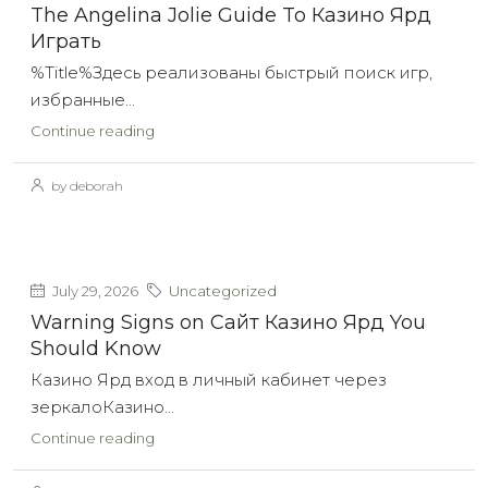
The Angelina Jolie Guide To Казино Ярд
Играть
%Title%Здесь реализованы быстрый поиск игр,
избранные...
Continue reading
by deborah
July 29, 2026
Uncategorized
Warning Signs on Сайт Казино Ярд You
Should Know
Казино Ярд вход в личный кабинет через
зеркалоКазино...
Continue reading