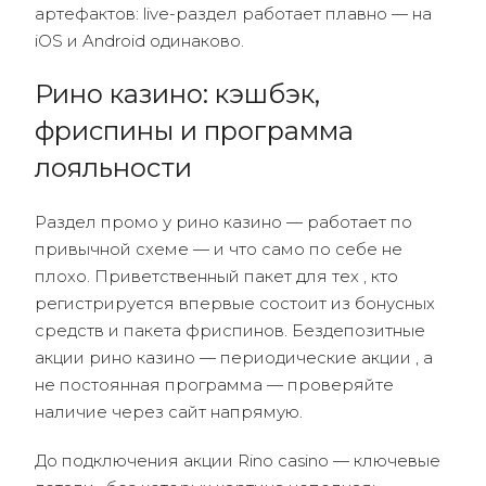
артефактов: live-раздел работает плавно — на
iOS и Android одинаково.
Рино казино: кэшбэк,
фриспины и программа
лояльности
Раздел промо у рино казино — работает по
привычной схеме — и что само по себе не
плохо. Приветственный пакет для тех , кто
регистрируется впервые состоит из бонусных
средств и пакета фриспинов. Бездепозитные
акции рино казино — периодические акции , а
не постоянная программа — проверяйте
наличие через сайт напрямую.
До подключения акции Rino casino — ключевые