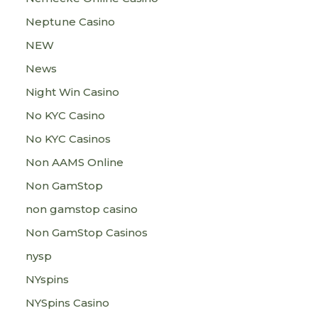
Neptune Casino
NEW
News
Night Win Casino
No KYC Casino
No KYC Casinos
Non AAMS Online
Non GamStop
non gamstop casino
Non GamStop Casinos
nysp
NYspins
NYSpins Casino