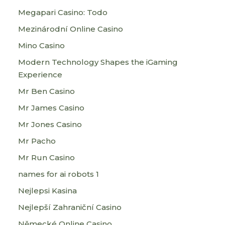
Megapari Casino: Todo
Mezinárodní Online Casino
Mino Casino
Modern Technology Shapes the iGaming
Experience
Mr Ben Casino
Mr James Casino
Mr Jones Casino
Mr Pacho
Mr Run Casino
names for ai robots 1
Nejlepsi Kasina
Nejlepší Zahraniční Casino
Německé Online Casino