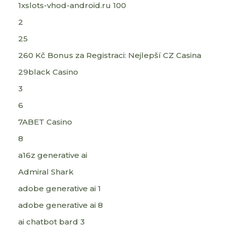
1xslots-vhod-android.ru 100
2
25
260 Kč Bonus za Registraci: Nejlepší CZ Casina
29black Casino
3
6
7ABET Casino
8
a16z generative ai
Admiral Shark
adobe generative ai 1
adobe generative ai 8
ai chatbot bard 3