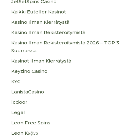
JetSetSpins Casino
Kaikki Euteller Kasinot
Kasino Ilman Kierrätystä
Kasino Ilman Rekisteröitymistä
Kasino Ilman Rekisteröitymistä 2026 – TOP 3
Suomessa
Kasinot Ilman Kierrätystä
Keyzino Casino
KYC
LanistaCasino
lcdoor
Légal
Leon Free Spins
Leon Καζίνο