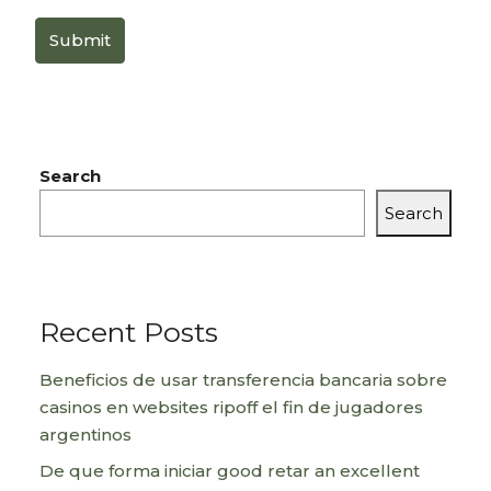
Submit
Search
Search
Recent Posts
Beneficios de usar transferencia bancaria sobre
casinos en websites ripoff el fin de jugadores
argentinos
De que forma iniciar good retar an excellent