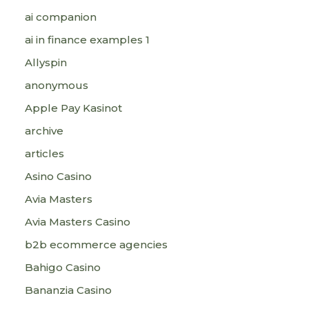
ai companion
ai in finance examples 1
Allyspin
anonymous
Apple Pay Kasinot
archive
articles
Asino Casino
Avia Masters
Avia Masters Casino
b2b ecommerce agencies
Bahigo Casino
Bananzia Casino