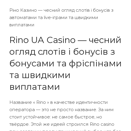
Ріно Казино — чесний огляд слотів і бонусів з
автоматами та live-іграми та швидкими
виплатами
Rino UA Casino — чесний
огляд слотів і бонусів з
бонусами та фріспінами
та швидкими
виплатами
Название « Rino » в качестве идентичности
оператора — это не просто название. За ним
стоит устойчивое: не самое быстрое, но
твёрдое. Этой же идеей строился Rino casino