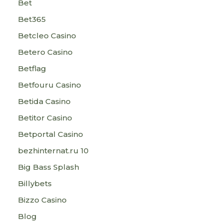
Bet
Bet365
Betcleo Casino
Betero Casino
Betflag
Betfouru Casino
Betida Casino
Betitor Casino
Betportal Casino
bezhinternat.ru 10
Big Bass Splash
Billybets
Bizzo Casino
Blog