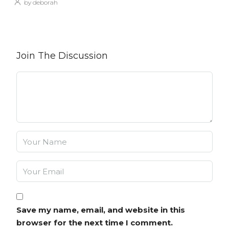
by deborah
Join The Discussion
Save my name, email, and website in this
browser for the next time I comment.