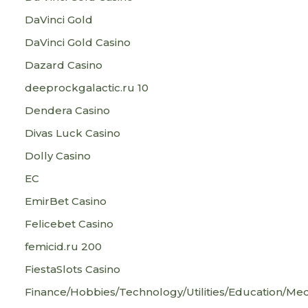
DaVinci Gold
DaVinci Gold Casino
Dazard Casino
deeprockgalactic.ru 10
Dendera Casino
Divas Luck Casino
Dolly Casino
EC
EmirBet Casino
Felicebet Casino
femicid.ru 200
FiestaSlots Casino
Finance/Hobbies/Technology/Utilities/Education/Med