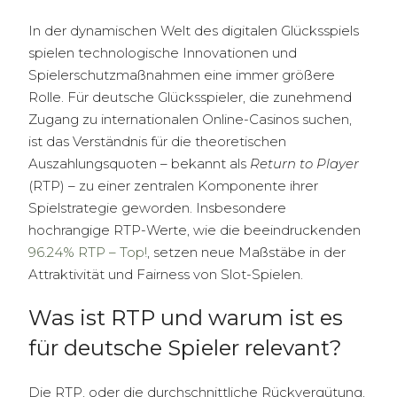
In der dynamischen Welt des digitalen Glücksspiels
spielen technologische Innovationen und
Spielerschutzmaßnahmen eine immer größere
Rolle. Für deutsche Glücksspieler, die zunehmend
Zugang zu internationalen Online-Casinos suchen,
ist das Verständnis für die theoretischen
Auszahlungsquoten – bekannt als
Return to Player
(RTP) – zu einer zentralen Komponente ihrer
Spielstrategie geworden. Insbesondere
hochrangige RTP-Werte, wie die beeindruckenden
96.24% RTP – Top!
, setzen neue Maßstäbe in der
Attraktivität und Fairness von Slot-Spielen.
Was ist RTP und warum ist es
für deutsche Spieler relevant?
Die RTP, oder die durchschnittliche Rückvergütung,