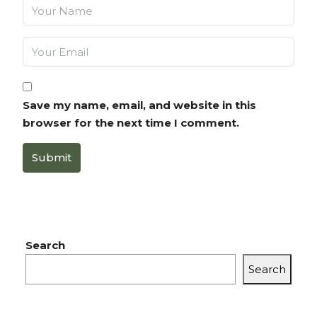
Save my name, email, and website in this
browser for the next time I comment.
Submit
Search
Search