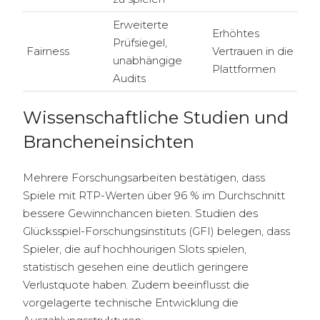
Erweiterte
Erhöhtes
Prüfsiegel,
Fairness
Vertrauen in die
unabhängige
Plattformen
Audits
Wissenschaftliche Studien und
Brancheneinsichten
Mehrere Forschungsarbeiten bestätigen, dass
Spiele mit RTP-Werten über 96 % im Durchschnitt
bessere Gewinnchancen bieten. Studien des
Glücksspiel-Forschungsinstituts (GFI) belegen, dass
Spieler, die auf hochhourigen Slots spielen,
statistisch gesehen eine deutlich geringere
Verlustquote haben. Zudem beeinflusst die
vorgelagerte technische Entwicklung die