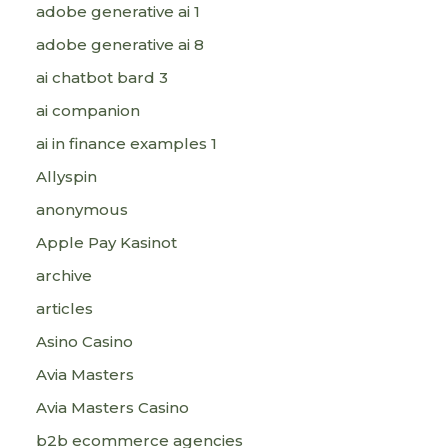
adobe generative ai 1
adobe generative ai 8
ai chatbot bard 3
ai companion
ai in finance examples 1
Allyspin
anonymous
Apple Pay Kasinot
archive
articles
Asino Casino
Avia Masters
Avia Masters Casino
b2b ecommerce agencies