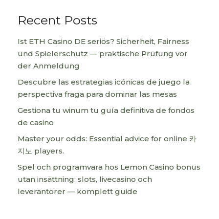
Recent Posts
Ist ETH Casino DE seriös? Sicherheit, Fairness
und Spielerschutz — praktische Prüfung vor
der Anmeldung
Descubre las estrategias icónicas de juego la
perspectiva fraga para dominar las mesas
Gestiona tu winum tu guía definitiva de fondos
de casino
Master your odds: Essential advice for online 카
지노 players.
Spel och programvara hos Lemon Casino bonus
utan insättning: slots, livecasino och
leverantörer — komplett guide