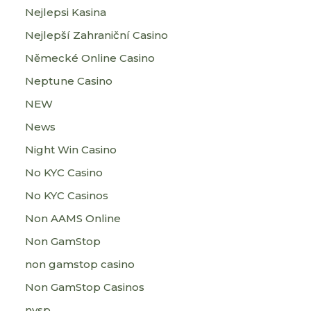
Nejlepsi Kasina
Nejlepší Zahraniční Casino
Německé Online Casino
Neptune Casino
NEW
News
Night Win Casino
No KYC Casino
No KYC Casinos
Non AAMS Online
Non GamStop
non gamstop casino
Non GamStop Casinos
nysp