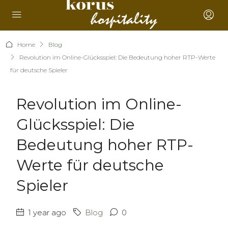
Home
Blog
Revolution im Online-Glücksspiel: Die Bedeutung hoher RTP-Werte
für deutsche Spieler
Revolution im Online-
Glücksspiel: Die
Bedeutung hoher RTP-
Werte für deutsche
Spieler
1 year ago
Blog
0