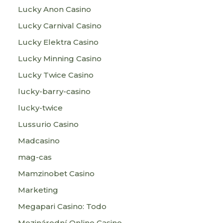
Lucky Anon Casino
Lucky Carnival Casino
Lucky Elektra Casino
Lucky Minning Casino
Lucky Twice Casino
lucky-barry-casino
lucky-twice
Lussurio Casino
Madcasino
mag-cas
Mamzinobet Casino
Marketing
Megapari Casino: Todo
Mezinárodní Online Casino