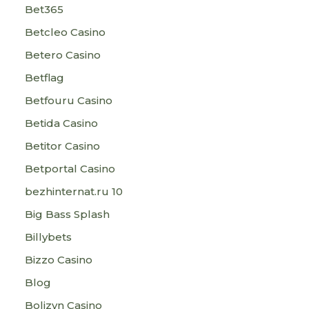
Bet365
Betcleo Casino
Betero Casino
Betflag
Betfouru Casino
Betida Casino
Betitor Casino
Betportal Casino
bezhinternat.ru 10
Big Bass Splash
Billybets
Bizzo Casino
Blog
Bolizyn Casino