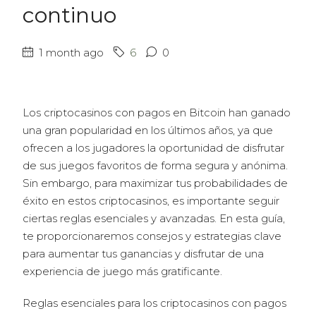
continuo
1 month ago
6
0
Los criptocasinos con pagos en Bitcoin han ganado
una gran popularidad en los últimos años, ya que
ofrecen a los jugadores la oportunidad de disfrutar
de sus juegos favoritos de forma segura y anónima.
Sin embargo, para maximizar tus probabilidades de
éxito en estos criptocasinos, es importante seguir
ciertas reglas esenciales y avanzadas. En esta guía,
te proporcionaremos consejos y estrategias clave
para aumentar tus ganancias y disfrutar de una
experiencia de juego más gratificante.
Reglas esenciales para los criptocasinos con pagos