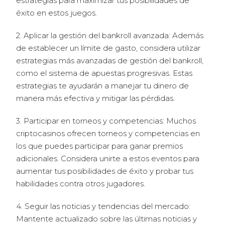
estrategias para maximizar tus posibilidades de
éxito en estos juegos.
2. Aplicar la gestión del bankroll avanzada: Además
de establecer un límite de gasto, considera utilizar
estrategias más avanzadas de gestión del bankroll,
como el sistema de apuestas progresivas. Estas
estrategias te ayudarán a manejar tu dinero de
manera más efectiva y mitigar las pérdidas.
3. Participar en torneos y competencias: Muchos
criptocasinos ofrecen torneos y competencias en
los que puedes participar para ganar premios
adicionales. Considera unirte a estos eventos para
aumentar tus posibilidades de éxito y probar tus
habilidades contra otros jugadores.
4. Seguir las noticias y tendencias del mercado:
Mantente actualizado sobre las últimas noticias y