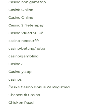
Casino non gamstop
Casinò Online
Casino Online
Casino S Neterapay
Casino Vklad 50 Kč
casino-neosurf.fr
casino/betting/nutra
casino/gambling
Casino2
Casinoly app
casinos
České Casino Bonus Za Registraci
ChanceBit Casino
Chicken Road