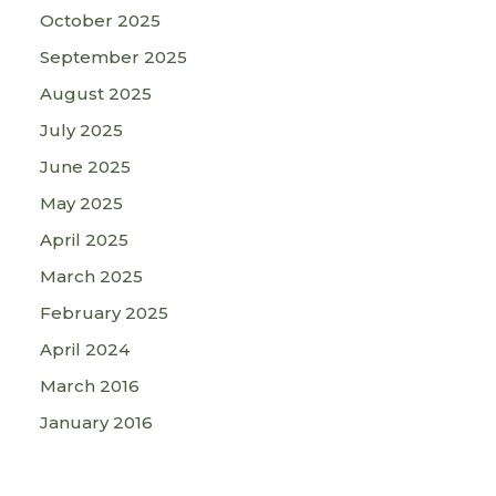
October 2025
September 2025
August 2025
July 2025
June 2025
May 2025
April 2025
March 2025
February 2025
April 2024
March 2016
January 2016