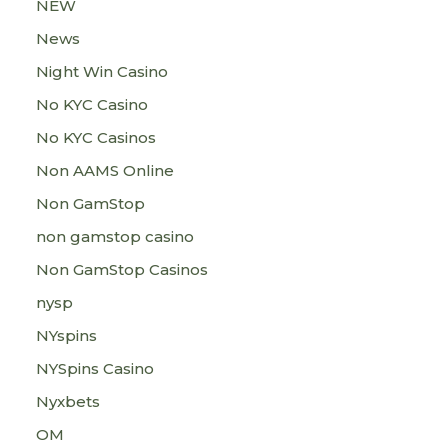
NEW
News
Night Win Casino
No KYC Casino
No KYC Casinos
Non AAMS Online
Non GamStop
non gamstop casino
Non GamStop Casinos
nysp
NYspins
NYSpins Casino
Nyxbets
OM