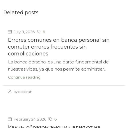
Related posts
July 8, 2026
6
Errores comunes en banca personal sin
cometer errores frecuentes sin
complicaciones
La banca personal es una parte fundamental de
nuestras vidas, ya que nos permite administrar...
Continue reading
by deborah
February 24, 2026
6
Каким образом эмоции влияют на