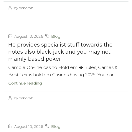
by deborah
August 10, 2026
Blog
He provides specialist stuff towards the
notes also black-jack and you may net
mainly based poker
Gamble On-line casino Hold em � Rules, Games &
Best Texas hold'em Casinos having 2025. You can...
Continue reading
by deborah
August 10, 2026
Blog