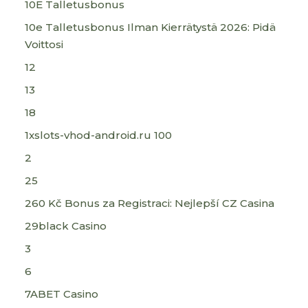
10E Talletusbonus
10e Talletusbonus Ilman Kierrätystä 2026: Pidä
Voittosi
12
13
18
1xslots-vhod-android.ru 100
2
25
260 Kč Bonus za Registraci: Nejlepší CZ Casina
29black Casino
3
6
7ABET Casino