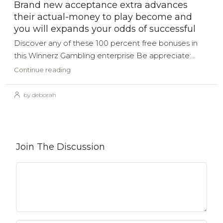
Brand new acceptance extra advances
their actual-money to play become and
you will expands your odds of successful
Discover any of these 100 percent free bonuses in
this Winnerz Gambling enterprise Be appreciate:...
Continue reading
by deborah
Join The Discussion