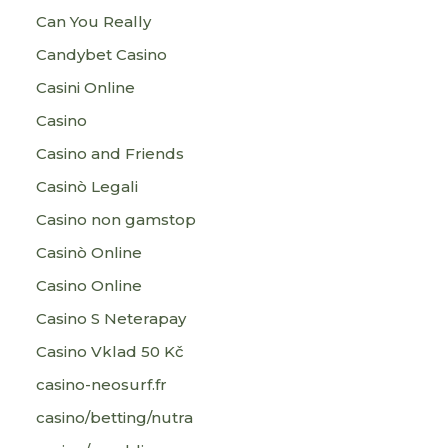
Can You Really
Candybet Casino
Casini Online
Casino
Casino and Friends
Casinò Legali
Casino non gamstop
Casinò Online
Casino Online
Casino S Neterapay
Casino Vklad 50 Kč
casino-neosurf.fr
casino/betting/nutra