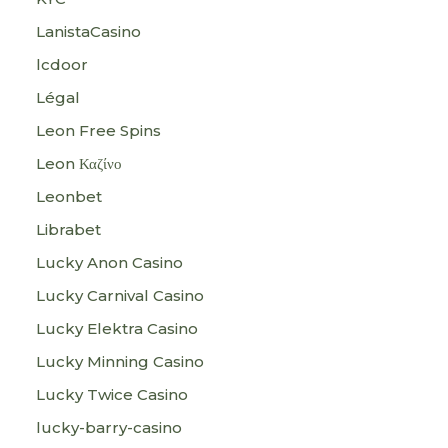
LanistaCasino
lcdoor
Légal
Leon Free Spins
Leon Καζίνο
Leonbet
Librabet
Lucky Anon Casino
Lucky Carnival Casino
Lucky Elektra Casino
Lucky Minning Casino
Lucky Twice Casino
lucky-barry-casino