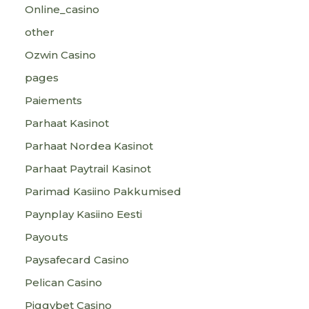
Online_casino
other
Ozwin Casino
pages
Paiements
Parhaat Kasinot
Parhaat Nordea Kasinot
Parhaat Paytrail Kasinot
Parimad Kasiino Pakkumised
Paynplay Kasiino Eesti
Payouts
Paysafecard Casino
Pelican Casino
Piggybet Casino