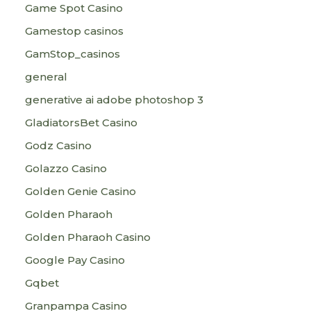
Game Spot Casino
Gamestop casinos
GamStop_casinos
general
generative ai adobe photoshop 3
GladiatorsBet Casino
Godz Casino
Golazzo Casino
Golden Genie Casino
Golden Pharaoh
Golden Pharaoh Casino
Google Pay Casino
Gqbet
Granpampa Casino