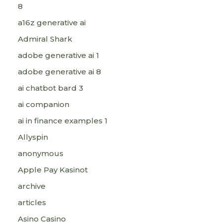
8
a16z generative ai
Admiral Shark
adobe generative ai 1
adobe generative ai 8
ai chatbot bard 3
ai companion
ai in finance examples 1
Allyspin
anonymous
Apple Pay Kasinot
archive
articles
Asino Casino