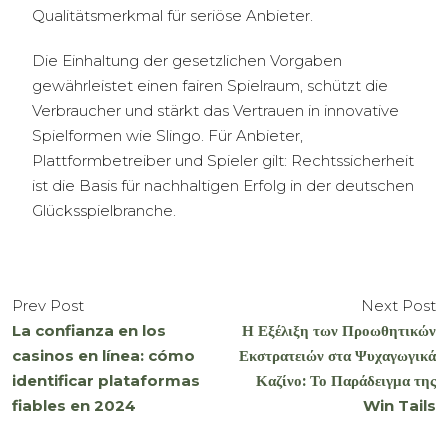
Qualitätsmerkmal für seriöse Anbieter.
Die Einhaltung der gesetzlichen Vorgaben
gewährleistet einen fairen Spielraum, schützt die
Verbraucher und stärkt das Vertrauen in innovative
Spielformen wie Slingo. Für Anbieter,
Plattformbetreiber und Spieler gilt: Rechtssicherheit
ist die Basis für nachhaltigen Erfolg in der deutschen
Glücksspielbranche.
Prev Post
Next Post
La confianza en los
Η Εξέλιξη των Προωθητικών
casinos en línea: cómo
Εκστρατειών στα Ψυχαγωγικά
identificar plataformas
Καζίνο: Το Παράδειγμα της
fiables en 2024
Win Tails