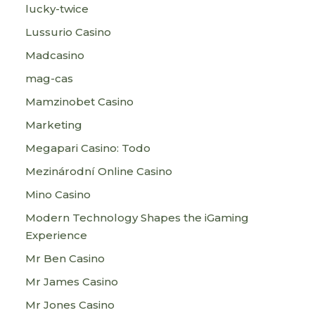
lucky-twice
Lussurio Casino
Madcasino
mag-cas
Mamzinobet Casino
Marketing
Megapari Casino: Todo
Mezinárodní Online Casino
Mino Casino
Modern Technology Shapes the iGaming
Experience
Mr Ben Casino
Mr James Casino
Mr Jones Casino