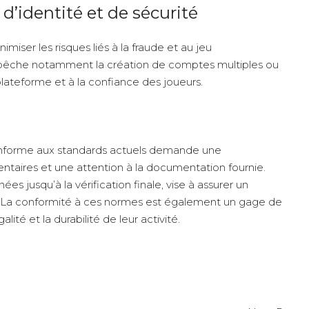
 d’identité et de sécurité
miser les risques liés à la fraude et au jeu
empêche notamment la création de comptes multiples ou
la plateforme et à la confiance des joueurs.
onforme aux standards actuels demande une
taires et une attention à la documentation fournie.
s jusqu’à la vérification finale, vise à assurer un
. La conformité à ces normes est également un gage de
lité et la durabilité de leur activité.