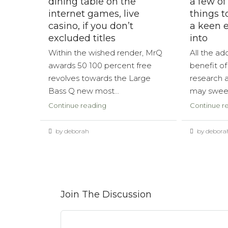
dining table on the
a few of
internet games, live
things t
casino, if you don’t
a keen e
excluded titles
into
Within the wished render, MrQ
All the a
awards 50 100 percent free
benefit o
revolves towards the Large
research 
Bass Q new most...
may sweet
Continue reading
Continue r
by deborah
by debora
Join The Discussion