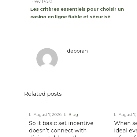
Prev Post
Les critères essentiels pour choisir un
casino en ligne fiable et sécurisé
deborah
Related posts
August 7, 2026
Blog
August 7,
So it basic set incentive
When se
doesn’t connect with
ideal ev