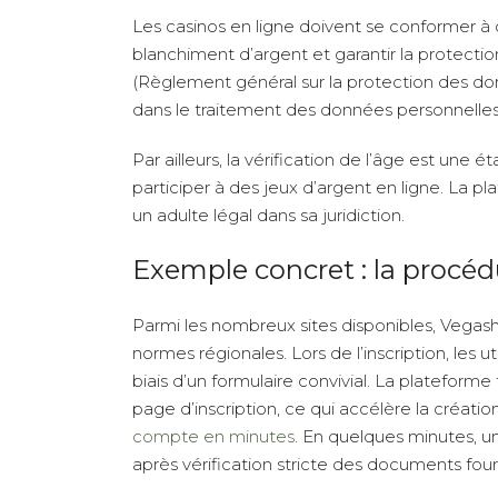
Les casinos en ligne doivent se conformer à d
blanchiment d’argent et garantir la protect
(Règlement général sur la protection des do
dans le traitement des données personnelles 
Par ailleurs, la vérification de l’âge est une 
participer à des jeux d’argent en ligne. La pl
un adulte légal dans sa juridiction.
Exemple concret : la procéd
Parmi les nombreux sites disponibles, Vegash
normes régionales. Lors de l’inscription, les 
biais d’un formulaire convivial. La plateforme 
page d’inscription, ce qui accélère la créati
compte en minutes
. En quelques minutes, u
après vérification stricte des documents four