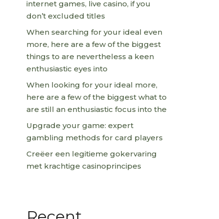
internet games, live casino, if you
don’t excluded titles
When searching for your ideal even
more, here are a few of the biggest
things to are nevertheless a keen
enthusiastic eyes into
When looking for your ideal more,
here are a few of the biggest what to
are still an enthusiastic focus into the
Upgrade your game: expert
gambling methods for card players
Creëer een legitieme gokervaring
met krachtige casinoprincipes
Recent