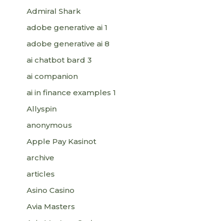
Admiral Shark
adobe generative ai 1
adobe generative ai 8
ai chatbot bard 3
ai companion
ai in finance examples 1
Allyspin
anonymous
Apple Pay Kasinot
archive
articles
Asino Casino
Avia Masters