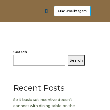
Criar uma listagem
Search
Search
Recent Posts
So it basic set incentive doesn’t
connect with dining table on the