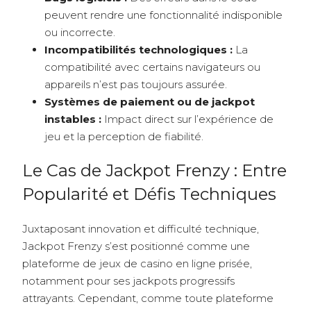
peuvent rendre une fonctionnalité indisponible
ou incorrecte.
Incompatibilités technologiques :
La
compatibilité avec certains navigateurs ou
appareils n’est pas toujours assurée.
Systèmes de paiement ou de jackpot
instables :
Impact direct sur l’expérience de
jeu et la perception de fiabilité.
Le Cas de Jackpot Frenzy : Entre
Popularité et Défis Techniques
Juxtaposant innovation et difficulté technique,
Jackpot Frenzy s’est positionné comme une
plateforme de jeux de casino en ligne prisée,
notamment pour ses jackpots progressifs
attrayants. Cependant, comme toute plateforme