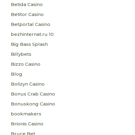
Betida Casino
Betitor Casino
Betportal Casino
bezhinternat.ru 10
Big Bass Splash
Billybets
Bizzo Casino
Blog
Bolizyn Casino
Bonus Crab Casino
Bonuskong Casino
bookmakers
Brionis Casino
Bruce Bet