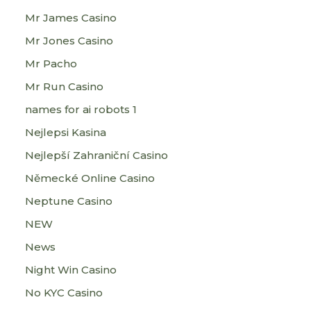
Mr James Casino
Mr Jones Casino
Mr Pacho
Mr Run Casino
names for ai robots 1
Nejlepsi Kasina
Nejlepší Zahraniční Casino
Německé Online Casino
Neptune Casino
NEW
News
Night Win Casino
No KYC Casino