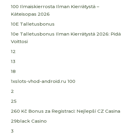
100 Ilmaiskierrosta Ilman Kierrätystä –
Käteisopas 2026
10E Talletusbonus
10e Talletusbonus Ilman Kierrätystä 2026: Pidä
Voittosi
12
13
18
1xslots-vhod-android.ru 100
2
25
260 Kč Bonus za Registraci: Nejlepší CZ Casina
29black Casino
3