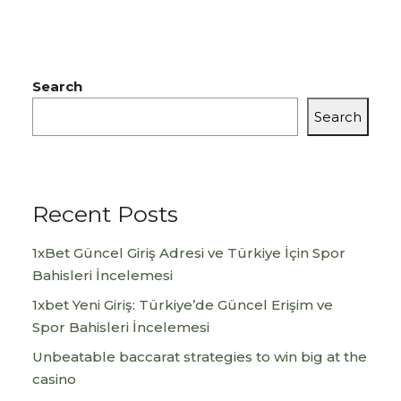
Search
Search
Recent Posts
1xBet Güncel Giriş Adresi ve Türkiye İçin Spor
Bahisleri İncelemesi
1xbet Yeni Giriş: Türkiye’de Güncel Erişim ve
Spor Bahisleri İncelemesi
Unbeatable baccarat strategies to win big at the
casino