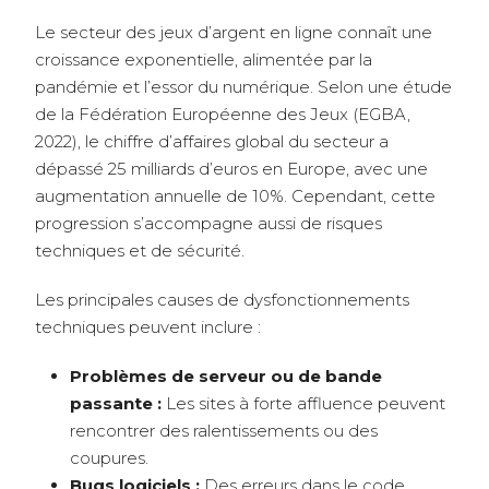
Le secteur des jeux d’argent en ligne connaît une
croissance exponentielle, alimentée par la
pandémie et l’essor du numérique. Selon une étude
de la Fédération Européenne des Jeux (EGBA,
2022), le chiffre d’affaires global du secteur a
dépassé 25 milliards d’euros en Europe, avec une
augmentation annuelle de 10%. Cependant, cette
progression s’accompagne aussi de risques
techniques et de sécurité.
Les principales causes de dysfonctionnements
techniques peuvent inclure :
Problèmes de serveur ou de bande
passante :
Les sites à forte affluence peuvent
rencontrer des ralentissements ou des
coupures.
Bugs logiciels :
Des erreurs dans le code