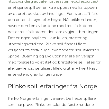
https://undergraduate.northeastern.edu/resources/
er et sjansespill der en kule slippes ned fra toppen
av et brett dekket av hindringer. For hvert stift faller
den enten til høyre eller høyre. Når brikken lander,
havner den i en av bøttene med multiplikatorer –
det er multiplikatoren der som avgjør utbetalingen.
Det er ingen paylines – kun kulen, brettet og
utbetalingsverdiene. Plinko spill finnes i flere
versjoner fra forskjellige leverandører: spillutvikleren
Spribe, BGaming og Evolution har alle sin versjon
med forskjellig volatilitet og brettstørrelse. Felles for
alle: uavhengig sertifisert tilfeldig utfall – hvert kast
er selvstendig av forrige runde.
Plinko spill erfaringer fra Norge
Plinko Norge erfaringer varierer. De fleste spillere
som har prøvd Plinko omtaler de første rundene