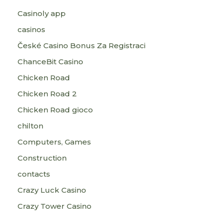
Casinoly app
casinos
České Casino Bonus Za Registraci
ChanceBit Casino
Chicken Road
Chicken Road 2
Chicken Road gioco
chilton
Computers, Games
Construction
contacts
Crazy Luck Casino
Crazy Tower Сasino