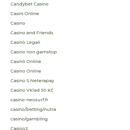
Candybet Casino
Casini Online
Casino
Casino and Friends
Casinò Legali
Casino non gamstop
Casinò Online
Casino Online
Casino S Neterapay
Casino Vklad 50 Kč
casino-neosurf.fr
casino/betting/nutra
casino/gambling
Casino2