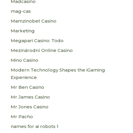
Madcasino
mag-cas
Mamzinobet Casino
Marketing
Megapari Casino: Todo
Mezinárodní Online Casino
Mino Casino
Modern Technology Shapes the iGaming
Experience
Mr Ben Casino
Mr James Casino
Mr Jones Casino
Mr Pacho
names for ai robots 1