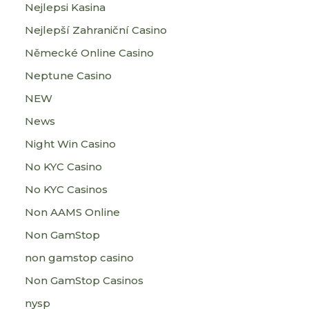
Nejlepsi Kasina
Nejlepší Zahraniční Casino
Německé Online Casino
Neptune Casino
NEW
News
Night Win Casino
No KYC Casino
No KYC Casinos
Non AAMS Online
Non GamStop
non gamstop casino
Non GamStop Casinos
nysp