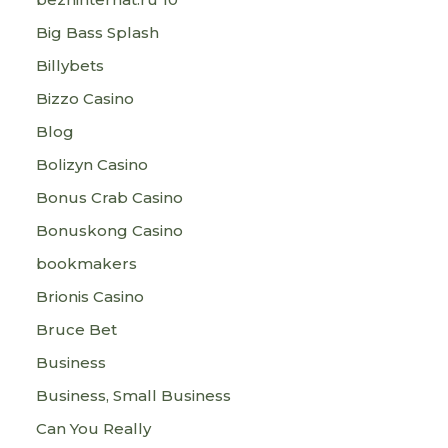
Big Bass Splash
Billybets
Bizzo Casino
Blog
Bolizyn Casino
Bonus Crab Casino
Bonuskong Casino
bookmakers
Brionis Casino
Bruce Bet
Business
Business, Small Business
Can You Really