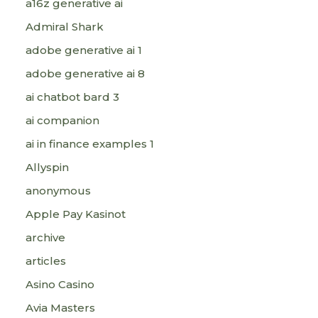
a16z generative ai
Admiral Shark
adobe generative ai 1
adobe generative ai 8
ai chatbot bard 3
ai companion
ai in finance examples 1
Allyspin
anonymous
Apple Pay Kasinot
archive
articles
Asino Casino
Avia Masters