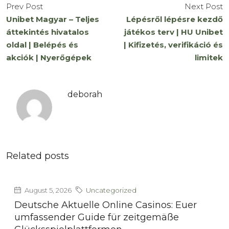
Prev Post
Next Post
Unibet Magyar – Teljes
Lépésről lépésre kezdő
áttekintés hivatalos
játékos terv | HU Unibet
oldal | Belépés és
| Kifizetés, verifikáció és
akciók | Nyerőgépek
limitek
deborah
Related posts
August 5, 2026
Uncategorized
Deutsche Aktuelle Online Casinos: Euer
umfassender Guide für zeitgemäße