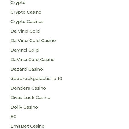
Crypto
Crypto Casino
Crypto Casinos
Da Vinci Gold
Da Vinci Gold Casino
DaVinci Gold
DaVinci Gold Casino
Dazard Casino
deeprockgalactic.ru 10
Dendera Casino
Divas Luck Casino
Dolly Casino
EC
EmirBet Casino