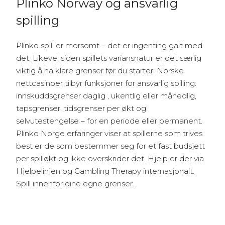
Plinko Norway og ansvarlig
spilling
Plinko spill er morsomt – det er ingenting galt med
det. Likevel siden spillets variansnatur er det særlig
viktig å ha klare grenser før du starter. Norske
nettcasinoer tilbyr funksjoner for ansvarlig spilling:
innskuddsgrenser daglig , ukentlig eller månedlig,
tapsgrenser, tidsgrenser per økt og
selvutestengelse – for en periode eller permanent.
Plinko Norge erfaringer viser at spillerne som trives
best er de som bestemmer seg for et fast budsjett
per spilløkt og ikke overskrider det. Hjelp er der via
Hjelpelinjen og Gambling Therapy internasjonalt.
Spill innenfor dine egne grenser.