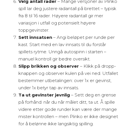
Velg antall rader
– Mange versjoner av Plinko
spill lar deg justere radantall på brettet – typisk
fra 8 til 16 rader. Høyere radantall gir mer
variasjon i utfall og potensielt høyere
toppgevinster.
Sett innsatsen
– Angi beløpet per runde per
kast. Start med en lav innsats til du forstår
spillets rytme. Unngå autospinn i starten –
manuel kontroll gir bedre oversikt.
Slipp brikken og observer
– Klikk på dropp-
knappen og observer kulen på vei ned. Utfallet
bestemmer utbetalingen: over 1x er gevinst,
under 1x betyr tap av innsats.
Ta ut gevinster jevnlig
– Sett deg en grense
på forhånd: når du når målet ditt, ta ut. Å spille
videre etter gode runder kan være der mange
mister kontrollen – men Plinko er ikke designet
for å belønne ikke langsiktig spilling.