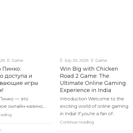
026
Game
July 30, 2026
Game
 Пинко:
Win Big with Chicken
о доступа и
Road 2 Game: The
ывающие игры
Ultimate Online Gaming
х!
Experience in India
Пинко — это
Introduction Welcome to the
е онлайн-казино,...
exciting world of online gaming
in India! If you're a fan of...
eading
Continue reading
h