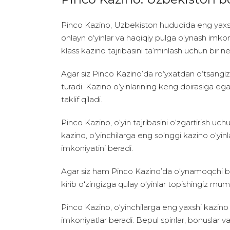
Pinco Kazino, Uzbekiston hududida eng yaxshi 
onlayn o‘yinlar va haqiqiy pulga o‘ynash imkoniy
klass kazino tajribasini ta’minlash uchun bir ne
Agar siz Pinco Kazino’da ro‘yxatdan o‘tsangiz, 
turadi. Kazino o‘yinlarining keng doirasiga ega
taklif qiladi.
Pinco Kazino, o‘yin tajribasini o‘zgartirish uc
kazino, o‘yinchilarga eng so‘nggi kazino o‘yinla
imkoniyatini beradi.
Agar siz ham Pinco Kazino’da o‘ynamoqchi b
kirib o‘zingizga qulay o‘yinlar topishingiz mum
Pinco Kazino, o‘yinchilarga eng yaxshi kazino o‘
imkoniyatlar beradi. Bepul spinlar, bonuslar va