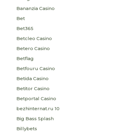
Bananzia Casino
Bet
Bet365
Betcleo Casino
Betero Casino
Betflag
Betfouru Casino
Betida Casino
Betitor Casino
Betportal Casino
bezhinternat.ru 10
Big Bass Splash
Billybets