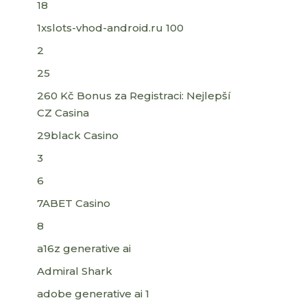
18
1xslots-vhod-android.ru 100
2
25
260 Kč Bonus za Registraci: Nejlepší
CZ Casina
29black Casino
3
6
7ABET Casino
8
a16z generative ai
Admiral Shark
adobe generative ai 1