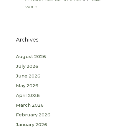
world!
Archives
August 2026
July 2026
June 2026
May 2026
April 2026
March 2026
February 2026
January 2026