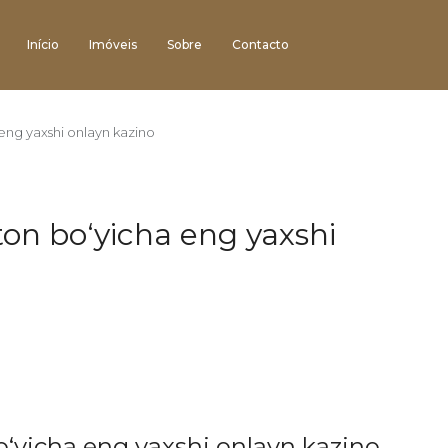
Início
Imóveis
Sobre
Contacto
eng yaxshi onlayn kazino
ton bo‘yicha eng yaxshi
o‘yicha eng yaxshi onlayn kazino