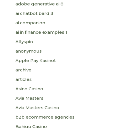
adobe generative ai 8
ai chatbot bard 3
ai companion
ai in finance examples 1
Allyspin
anonymous
Apple Pay Kasinot
archive
articles
Asino Casino
Avia Masters
Avia Masters Casino
b2b ecommerce agencies
Bahigo Casino