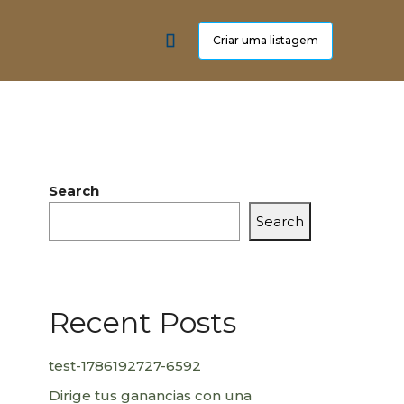
Criar uma listagem
Search
Search
Recent Posts
test-1786192727-6592
Dirige tus ganancias con una