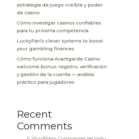
estrategia de juego creíble y poder
de casino
Cómo investigar casinos confiables
para tu próxima competencia
LuckyPari’s clever systems to boost
your gambling finances
Cómo funciona Avantgarde Casino
welcome bonus: registro, verificación
y gestión de la cuenta — análisis
práctico para jugadores
Recent
Comments
A WordPress Commenter
on
Hello