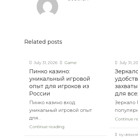
Related posts
July 31, 2026
Game
July 31, 2
Пинко казино:
Зеркало
уникальный игровой
удобств
опыт для игроков из
захват
России
для все
Пинко казино вход:
Зеркало 
уникальный игровой опыт
популярно
для...
Continue r
Continue reading
by debora