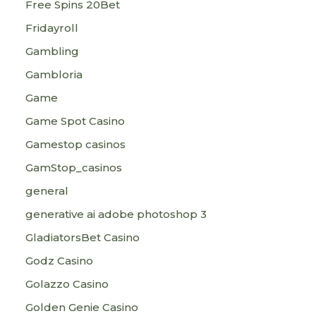
Free Spins 20Bet
Fridayroll
Gambling
Gambloria
Game
Game Spot Casino
Gamestop casinos
GamStop_casinos
general
generative ai adobe photoshop 3
GladiatorsBet Casino
Godz Casino
Golazzo Casino
Golden Genie Casino