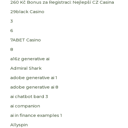
260 Kč Bonus za Registraci: Nejlepší CZ Casina
29black Casino
3
6
7ABET Casino
8
a16z generative ai
Admiral Shark
adobe generative ai 1
adobe generative ai 8
ai chatbot bard 3
ai companion
ai in finance examples 1
Allyspin