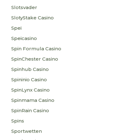
Slotsvader
SlotyStake Casino
Spei
Speicasino
Spin Formula Casino
SpinChester Casino
Spinhub Casino
Spininio Casino
SpinLynx Casino
Spinmama Casino
SpinRain Casino
Spins
Sportwetten