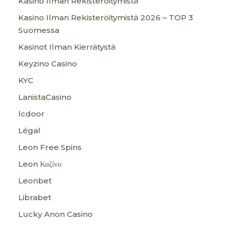
Kasino Ilman Rekisteröitymistä
Kasino Ilman Rekisteröitymistä 2026 – TOP 3
Suomessa
Kasinot Ilman Kierrätystä
Keyzino Casino
KYC
LanistaCasino
lcdoor
Légal
Leon Free Spins
Leon Καζίνο
Leonbet
Librabet
Lucky Anon Casino