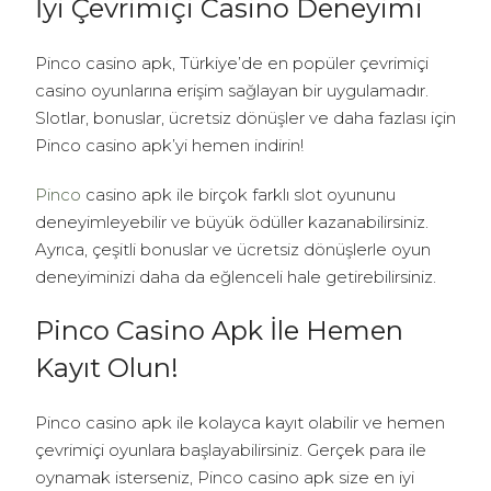
İyi Çevrimiçi Casino Deneyimi
Pinco casino apk, Türkiye’de en popüler çevrimiçi
casino oyunlarına erişim sağlayan bir uygulamadır.
Slotlar, bonuslar, ücretsiz dönüşler ve daha fazlası için
Pinco casino apk’yi hemen indirin!
Pinco
casino apk ile birçok farklı slot oyununu
deneyimleyebilir ve büyük ödüller kazanabilirsiniz.
Ayrıca, çeşitli bonuslar ve ücretsiz dönüşlerle oyun
deneyiminizi daha da eğlenceli hale getirebilirsiniz.
Pinco Casino Apk İle Hemen
Kayıt Olun!
Pinco casino apk ile kolayca kayıt olabilir ve hemen
çevrimiçi oyunlara başlayabilirsiniz. Gerçek para ile
oynamak isterseniz, Pinco casino apk size en iyi