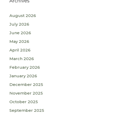
Archives
August 2026
July 2026
June 2026
May 2026
April 2026
March 2026
February 2026
January 2026
December 2025
November 2025
October 2025
September 2025