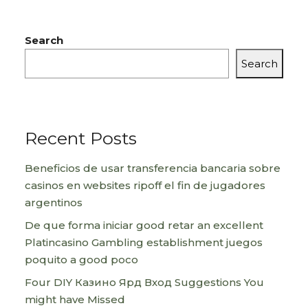
Search
Search
Recent Posts
Beneficios de usar transferencia bancaria sobre
casinos en websites ripoff el fin de jugadores
argentinos
De que forma iniciar good retar an excellent
Platincasino Gambling establishment juegos
poquito a good poco
Four DIY Казино Ярд Вход Suggestions You
might have Missed