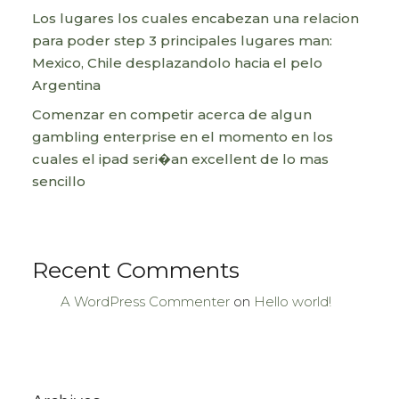
Los lugares los cuales encabezan una relacion
para poder step 3 principales lugares man:
Mexico, Chile desplazandolo hacia el pelo
Argentina
Comenzar en competir acerca de algun
gambling enterprise en el momento en los
cuales el ipad seri�an excellent de lo mas
sencillo
Recent Comments
A WordPress Commenter
on
Hello world!