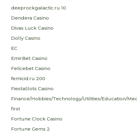
deeprockgalactic.ru 10
Dendera Casino
Divas Luck Casino
Dolly Casino
EC
EmirBet Casino
Felicebet Casino
femicid.ru 200
FiestaSlots Casino
Finance/Hobbies/Technology/Utilities/Education/Med
first
Fortune Clock Casino
Fortune Gems 2