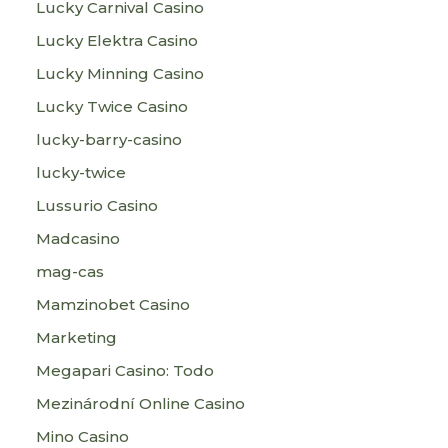
Lucky Carnival Casino
Lucky Elektra Casino
Lucky Minning Casino
Lucky Twice Casino
lucky-barry-casino
lucky-twice
Lussurio Casino
Madcasino
mag-cas
Mamzinobet Casino
Marketing
Megapari Casino: Todo
Mezinárodní Online Casino
Mino Casino