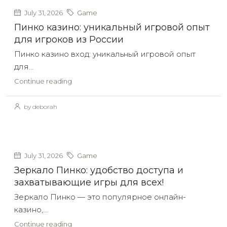
July 31, 2026
Game
Пинко казино: уникальный игровой опыт
для игроков из России
Пинко казино вход: уникальный игровой опыт
для...
Continue reading
by deborah
July 31, 2026
Game
Зеркало Пинко: удобство доступа и
захватывающие игры для всех!
Зеркало Пинко — это популярное онлайн-
казино,...
Continue reading