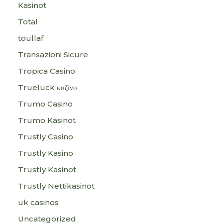
Kasinot
Total
toullaf
Transazioni Sicure
Tropica Casino
Trueluck καζίνο
Trumo Casino
Trumo Kasinot
Trustly Casino
Trustly Kasino
Trustly Kasinot
Trustly Nettikasinot
uk casinos
Uncategorized