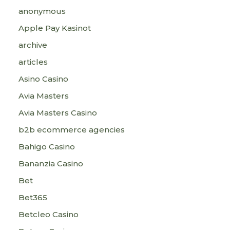
anonymous
Apple Pay Kasinot
archive
articles
Asino Casino
Avia Masters
Avia Masters Casino
b2b ecommerce agencies
Bahigo Casino
Bananzia Casino
Bet
Bet365
Betcleo Casino