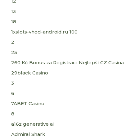
12
13
18
1xslots-vhod-android.ru 100
2
25
260 Kč Bonus za Registraci: Nejlepší CZ Casina
29black Casino
3
6
7ABET Casino
8
a16z generative ai
Admiral Shark