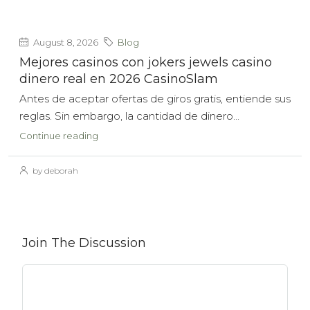
August 8, 2026
Blog
Mejores casinos con jokers jewels casino
dinero real en 2026 CasinoSlam
Antes de aceptar ofertas de giros gratis, entiende sus
reglas. Sin embargo, la cantidad de dinero...
Continue reading
by deborah
Join The Discussion