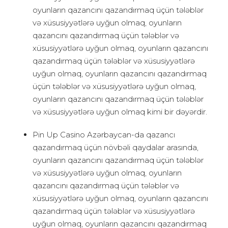
oyunların qazancını qazandırmaq üçün tələblər
və xüsusiyyətlərə uyğun olmaq, oyunların
qazancını qazandırmaq üçün tələblər və
xüsusiyyətlərə uyğun olmaq, oyunların qazancını
qazandırmaq üçün tələblər və xüsusiyyətlərə
uyğun olmaq, oyunların qazancını qazandırmaq
üçün tələblər və xüsusiyyətlərə uyğun olmaq,
oyunların qazancını qazandırmaq üçün tələblər
və xüsusiyyətlərə uyğun olmaq kimi bir dəyərdir.
Pin Up Casino Azərbaycan-da qazancı
qazandırmaq üçün növbəli qaydalar arasında,
oyunların qazancını qazandırmaq üçün tələblər
və xüsusiyyətlərə uyğun olmaq, oyunların
qazancını qazandırmaq üçün tələblər və
xüsusiyyətlərə uyğun olmaq, oyunların qazancını
qazandırmaq üçün tələblər və xüsusiyyətlərə
uyğun olmaq, oyunların qazancını qazandırmaq