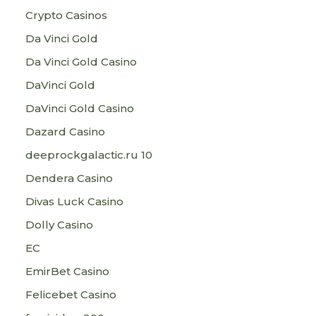
Crypto Casinos
Da Vinci Gold
Da Vinci Gold Casino
DaVinci Gold
DaVinci Gold Casino
Dazard Casino
deeprockgalactic.ru 10
Dendera Casino
Divas Luck Casino
Dolly Casino
EC
EmirBet Casino
Felicebet Casino