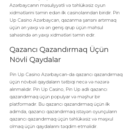
Azərbaycanın məsuliyyətli və təhlükəsiz oyun
xidmətlərini təmin edən ilk casinolarından biridir. Pin
Up Casino Azərbaycan, qazanma şansını artırmaq
üçün ən yaxşı və ən geniş qrup üçün məhsul
sahəsində ən yaxşı xidmətləri təmin edir.
Qazancı Qazandırmaq Üçün
Növli Qaydalar
Pin Up Casino Azərbaycan-da qazancı qazandırmaq
üçün növbəli qaydaların tətbiqi necə və nəzərə
alınmalıdır. Pin Up Casino, Pin Up adlı qazancı
qazandırmaq üçün populyar və məşhur bir
platformadır. Bu qazancı qazandırmaq üçün ilk
adımda, qazancı qazandırmaq istəyən oyunçuların
qazancı qazandırmaq üçün təhlükəsiz və məşxul
olmaq üçün qaydalarını təqdim etməlidir.