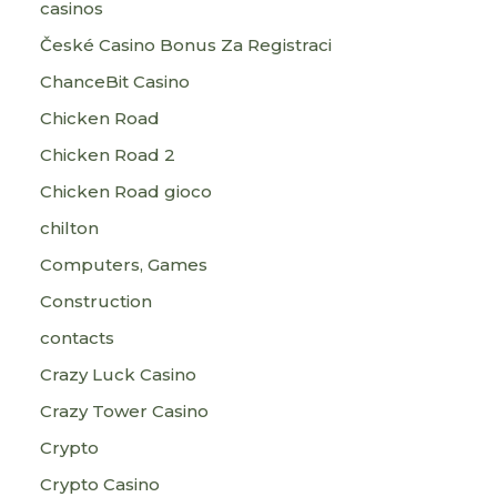
casinos
České Casino Bonus Za Registraci
ChanceBit Casino
Chicken Road
Chicken Road 2
Chicken Road gioco
chilton
Computers, Games
Construction
contacts
Crazy Luck Casino
Crazy Tower Сasino
Crypto
Crypto Casino