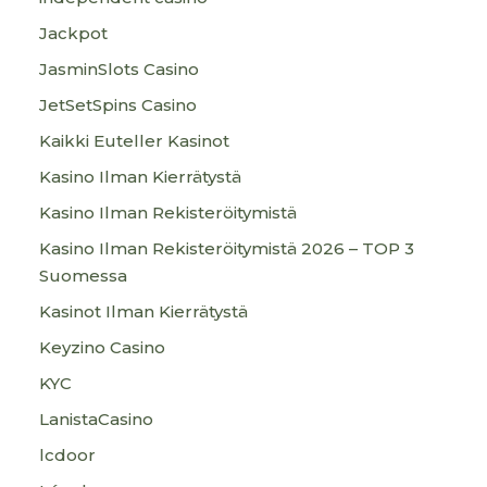
Jackpot
JasminSlots Casino
JetSetSpins Casino
Kaikki Euteller Kasinot
Kasino Ilman Kierrätystä
Kasino Ilman Rekisteröitymistä
Kasino Ilman Rekisteröitymistä 2026 – TOP 3
Suomessa
Kasinot Ilman Kierrätystä
Keyzino Casino
KYC
LanistaCasino
lcdoor