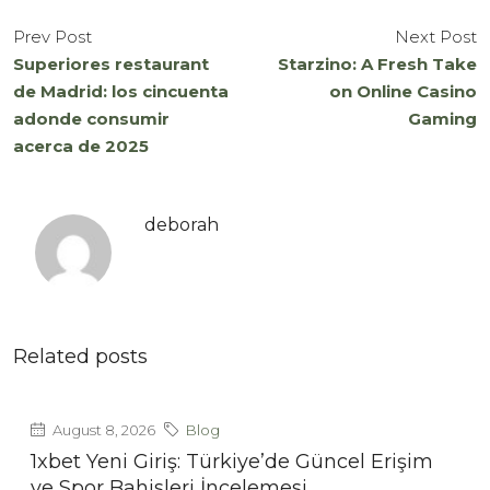
Prev Post
Next Post
Superiores restaurant
Starzino: A Fresh Take
de Madrid: los cincuenta
on Online Casino
adonde consumir
Gaming
acerca de 2025
deborah
Related posts
August 8, 2026
Blog
1xbet Yeni Giriş: Türkiye’de Güncel Erişim
ve Spor Bahisleri İncelemesi