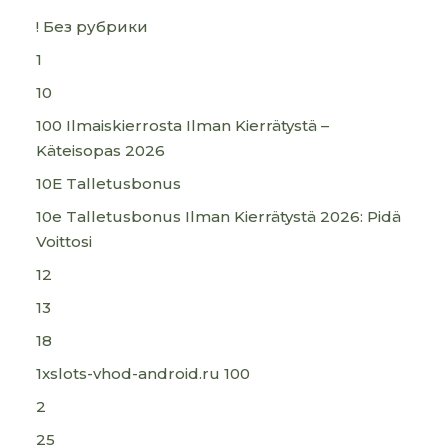
! Без рубрики
1
10
100 Ilmaiskierrosta Ilman Kierrätystä –
Käteisopas 2026
10E Talletusbonus
10e Talletusbonus Ilman Kierrätystä 2026: Pidä
Voittosi
12
13
18
1xslots-vhod-android.ru 100
2
25