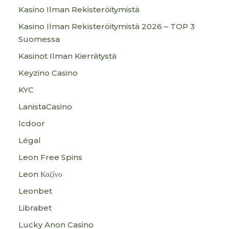
Kasino Ilman Rekisteröitymistä
Kasino Ilman Rekisteröitymistä 2026 – TOP 3
Suomessa
Kasinot Ilman Kierrätystä
Keyzino Casino
KYC
LanistaCasino
lcdoor
Légal
Leon Free Spins
Leon Καζίνο
Leonbet
Librabet
Lucky Anon Casino