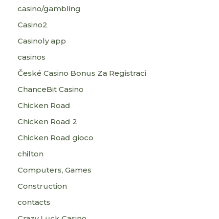
casino/gambling
Casino2
Casinoly app
casinos
České Casino Bonus Za Registraci
ChanceBit Casino
Chicken Road
Chicken Road 2
Chicken Road gioco
chilton
Computers, Games
Construction
contacts
Crazy Luck Casino