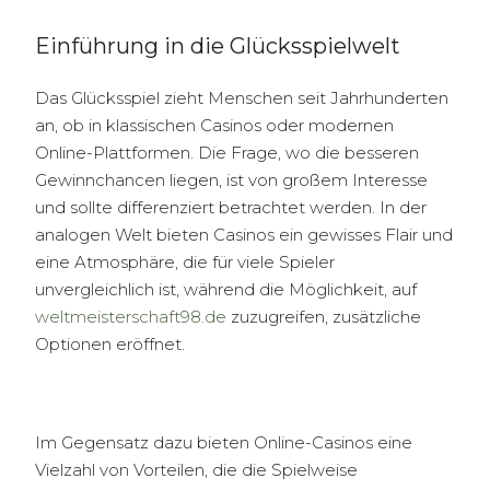
Einführung in die Glücksspielwelt
Das Glücksspiel zieht Menschen seit Jahrhunderten
an, ob in klassischen Casinos oder modernen
Online-Plattformen. Die Frage, wo die besseren
Gewinnchancen liegen, ist von großem Interesse
und sollte differenziert betrachtet werden. In der
analogen Welt bieten Casinos ein gewisses Flair und
eine Atmosphäre, die für viele Spieler
unvergleichlich ist, während die Möglichkeit, auf
weltmeisterschaft98.de
zuzugreifen, zusätzliche
Optionen eröffnet.
Im Gegensatz dazu bieten Online-Casinos eine
Vielzahl von Vorteilen, die die Spielweise