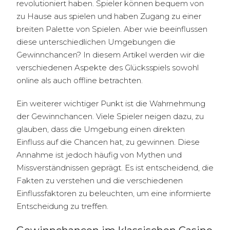
revolutioniert haben. Spieler können bequem von
zu Hause aus spielen und haben Zugang zu einer
breiten Palette von Spielen. Aber wie beeinflussen
diese unterschiedlichen Umgebungen die
Gewinnchancen? In diesem Artikel werden wir die
verschiedenen Aspekte des Glücksspiels sowohl
online als auch offline betrachten.
Ein weiterer wichtiger Punkt ist die Wahrnehmung
der Gewinnchancen. Viele Spieler neigen dazu, zu
glauben, dass die Umgebung einen direkten
Einfluss auf die Chancen hat, zu gewinnen. Diese
Annahme ist jedoch häufig von Mythen und
Missverständnissen geprägt. Es ist entscheidend, die
Fakten zu verstehen und die verschiedenen
Einflussfaktoren zu beleuchten, um eine informierte
Entscheidung zu treffen.