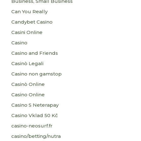
Business, Small Business
Can You Really
Candybet Casino
Casini Online
Casino
Casino and Friends
Casinò Legali
Casino non gamstop
Casinò Online
Casino Online
Casino S Neterapay
Casino Vklad 50 Kč
casino-neosurf.fr
casino/betting/nutra