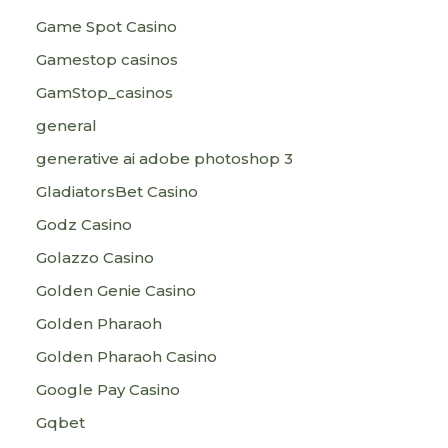
Game Spot Casino
Gamestop casinos
GamStop_casinos
general
generative ai adobe photoshop 3
GladiatorsBet Casino
Godz Casino
Golazzo Casino
Golden Genie Casino
Golden Pharaoh
Golden Pharaoh Casino
Google Pay Casino
Gqbet