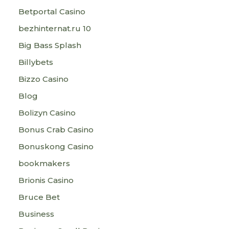
Betportal Casino
bezhinternat.ru 10
Big Bass Splash
Billybets
Bizzo Casino
Blog
Bolizyn Casino
Bonus Crab Casino
Bonuskong Casino
bookmakers
Brionis Casino
Bruce Bet
Business