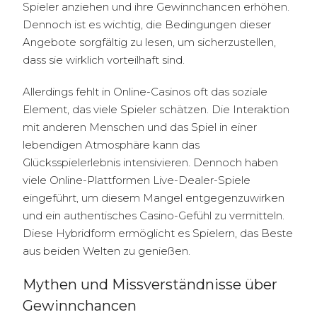
Spieler anziehen und ihre Gewinnchancen erhöhen.
Dennoch ist es wichtig, die Bedingungen dieser
Angebote sorgfältig zu lesen, um sicherzustellen,
dass sie wirklich vorteilhaft sind.
Allerdings fehlt in Online-Casinos oft das soziale
Element, das viele Spieler schätzen. Die Interaktion
mit anderen Menschen und das Spiel in einer
lebendigen Atmosphäre kann das
Glücksspielerlebnis intensivieren. Dennoch haben
viele Online-Plattformen Live-Dealer-Spiele
eingeführt, um diesem Mangel entgegenzuwirken
und ein authentisches Casino-Gefühl zu vermitteln.
Diese Hybridform ermöglicht es Spielern, das Beste
aus beiden Welten zu genießen.
Mythen und Missverständnisse über
Gewinnchancen