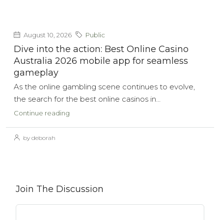
August 10, 2026
Public
Dive into the action: Best Online Casino
Australia 2026 mobile app for seamless
gameplay
As the online gambling scene continues to evolve,
the search for the best online casinos in...
Continue reading
by deborah
Join The Discussion