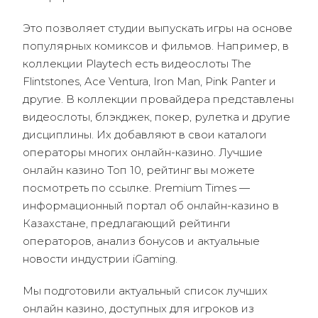
Это позволяет студии выпускать игры на основе
популярных комиксов и фильмов. Например, в
коллекции Playtech есть видеослоты The
Flintstones, Ace Ventura, Iron Man, Pink Panter и
другие. В коллекции провайдера представлены
видеослоты, блэкджек, покер, рулетка и другие
дисциплины. Их добавляют в свои каталоги
операторы многих онлайн-казино. Лучшие
онлайн казино Топ 10, рейтинг вы можете
посмотреть по ссылке. Premium Times —
информационный портал об онлайн-казино в
Казахстане, предлагающий рейтинги
операторов, анализ бонусов и актуальные
новости индустрии iGaming.
Мы подготовили актуальный список лучших
онлайн казино, доступных для игроков из