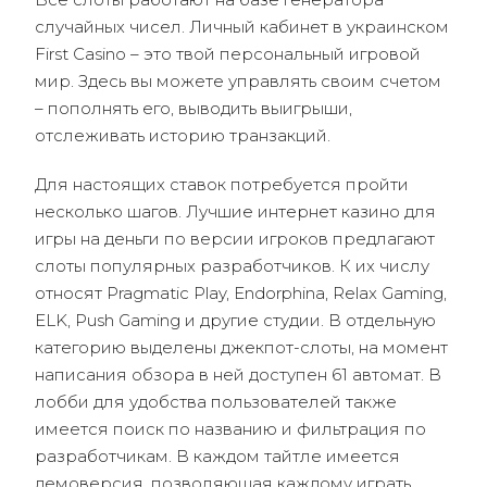
случайных чисел. Личный кабинет в украинском
First Casino – это твой персональный игровой
мир. Здесь вы можете управлять своим счетом
– пополнять его, выводить выигрыши,
отслеживать историю транзакций.
Для настоящих ставок потребуется пройти
несколько шагов. Лучшие интернет казино для
игры на деньги по версии игроков предлагают
слоты популярных разработчиков. К их числу
относят Pragmatic Play, Endorphina, Relax Gaming,
ELK, Push Gaming и другие студии. В отдельную
категорию выделены джекпот-слоты, на момент
написания обзора в ней доступен 61 автомат. В
лобби для удобства пользователей также
имеется поиск по названию и фильтрация по
разработчикам. В каждом тайтле имеется
демоверсия, позволяющая каждому играть