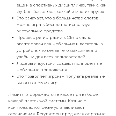
еще и в спортивных дисциплинах, таких, как
футбол, баскетбол, хоккей и многих других.
Это означает, что в большинство слотов
можно играть бесплатно, используя
виртуальные средства.
Процесс регистрации в Olimp casino
адаптирован для мобильных и десктопных
устройств, что делает его максимально
удобным для всех пользователей.
Лидеры индустрии создают полноценные
мобильные приложения.
Это позволяет игрокам получать реальные
выгоды от своих игр.
Лимиты отображаются в кассе при выборе
каждой платежной системы. Казино с
криптовалютой реже устанавливают
ограничения. Регуляторы предъявляют разные