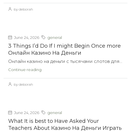
by deborah
June 24, 2026
general
3 Things I’d Do If I might Begin Once more
Онлайн Казино На Деньги
Онлайн казино на деньги с тысячами слотов для...
Continue reading
by deborah
June 24, 2026
general
What It is best to Have Asked Your
Teachers About Казино На Деньги Играть