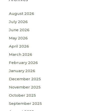
August 2026
July 2026
June 2026
May 2026
April 2026
March 2026
February 2026
January 2026
December 2025
November 2025
October 2025
September 2025