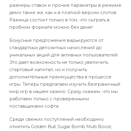
размеры ставок и прочие параметры в режиме
демо такие же, как и в платной версии слотов.
Разница состоит только в том, что сыграть в
пробном формате можно без денег.
Бонусные предложения варьируются от
стандартных депозитных начислений до
уникальных акций для активных пользователей.
Это дает возможность не только увеличить
стартовый капитал, но и получить
дополнительные преимущества в процессе
игры. Теперь предлагаем изучить безграничный
мир игр в нашем казино. Сразу скажем, что мы
работаем только с проверенными
поставщиками софта.
Среди свежих поступлений необходимо
отметить Golden Bull, Sugar Bomb Multi Boost,