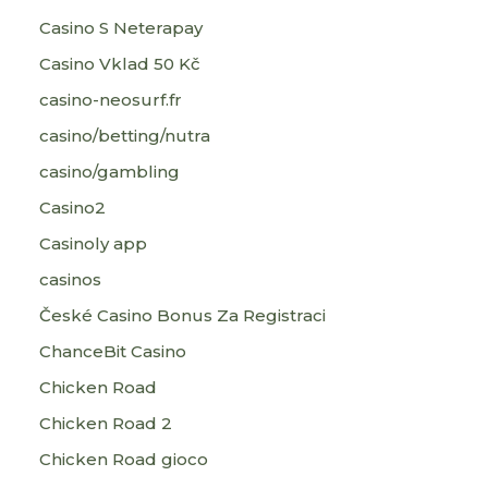
Casino S Neterapay
Casino Vklad 50 Kč
casino-neosurf.fr
casino/betting/nutra
casino/gambling
Casino2
Casinoly app
casinos
České Casino Bonus Za Registraci
ChanceBit Casino
Chicken Road
Chicken Road 2
Chicken Road gioco