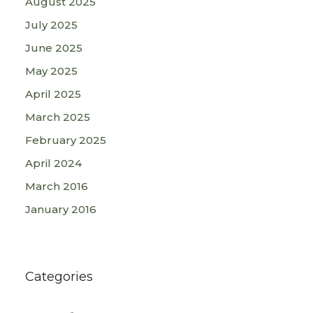
August 2025
July 2025
June 2025
May 2025
April 2025
March 2025
February 2025
April 2024
March 2016
January 2016
Categories