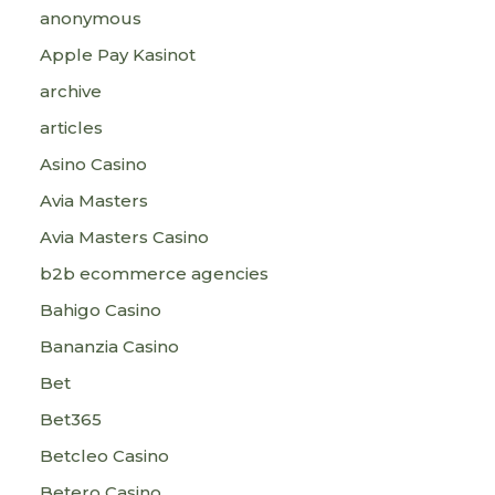
anonymous
Apple Pay Kasinot
archive
articles
Asino Casino
Avia Masters
Avia Masters Casino
b2b ecommerce agencies
Bahigo Casino
Bananzia Casino
Bet
Bet365
Betcleo Casino
Betero Casino