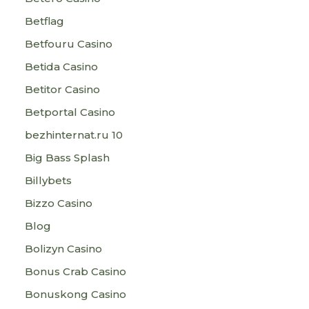
Betflag
Betfouru Casino
Betida Casino
Betitor Casino
Betportal Casino
bezhinternat.ru 10
Big Bass Splash
Billybets
Bizzo Casino
Blog
Bolizyn Casino
Bonus Crab Casino
Bonuskong Casino