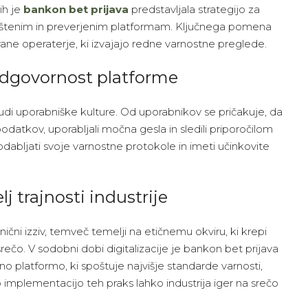
ih je
bankon bet prijava
predstavljala strategijo za
 k poštenim in preverjenim platformam. Ključnega pomena
icirane operaterje, ki izvajajo redne varnostne preglede.
odgovornost platforme
tudi uporabniške kulture. Od uporabnikov se pričakuje, da
odatkov, uporabljali močna gesla in sledili priporočilom
dabljati svoje varnostne protokole in imeti učinkovite
j trajnosti industrije
hnični izziv, temveč temelji na etičnemu okviru, ki krepi
srečo. V sodobni dobi digitalizacije je bankon bet prijava
o platformo, ki spoštuje najvišje standarde varnosti,
o implementacijo teh praks lahko industrija iger na srečo