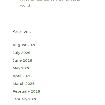
world!
Archives
August 2026
July 2026
June 2026
May 2026
April 2026
March 2026
February 2026
January 2026