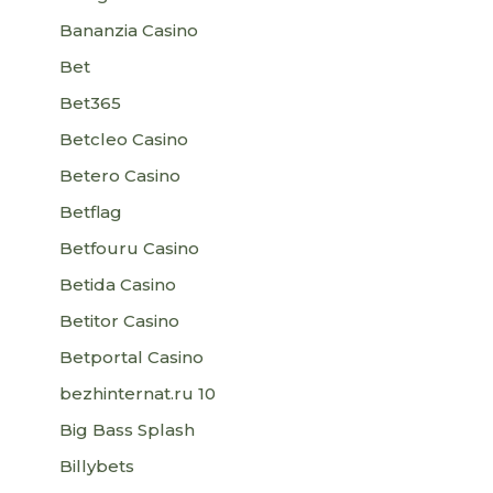
Bananzia Casino
Bet
Bet365
Betcleo Casino
Betero Casino
Betflag
Betfouru Casino
Betida Casino
Betitor Casino
Betportal Casino
bezhinternat.ru 10
Big Bass Splash
Billybets