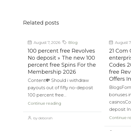
Related posts
August 7, 2026
Blog
August 7
100 percent free Revolves
21 Com 
No deposit » The new 100
enterpr
percent free Spins For the
Codes 2
Membership 2026
free Re
Offers In
Content💸 Should i withdraw
BlogsForm
payouts out of fifty no-deposit
bonuses i
100 percent free...
casinosCo
Continue reading
deposit Inc
Continue r
by deborah