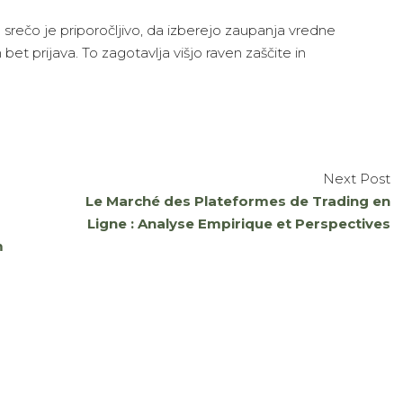
 srečo je priporočljivo, da izberejo zaupanja vredne
bet prijava. To zagotavlja višjo raven zaščite in
Next Post
Le Marché des Plateformes de Trading en
Ligne : Analyse Empirique et Perspectives
m