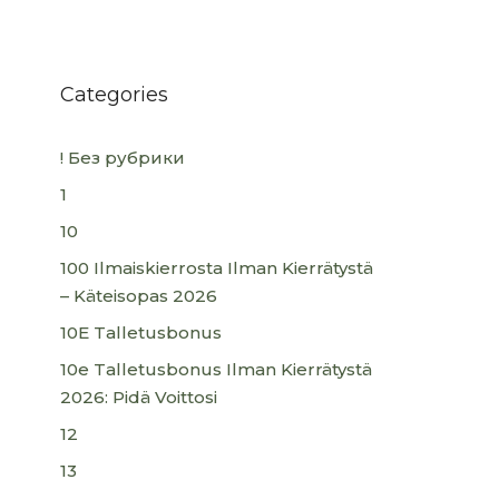
Categories
! Без рубрики
1
10
100 Ilmaiskierrosta Ilman Kierrätystä
– Käteisopas 2026
10E Talletusbonus
10e Talletusbonus Ilman Kierrätystä
2026: Pidä Voittosi
12
13