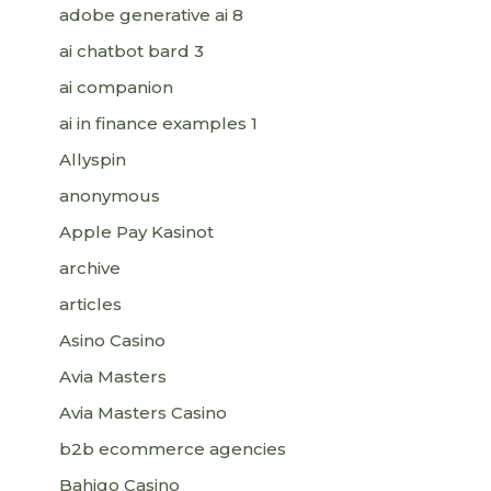
adobe generative ai 8
ai chatbot bard 3
ai companion
ai in finance examples 1
Allyspin
anonymous
Apple Pay Kasinot
archive
articles
Asino Casino
Avia Masters
Avia Masters Casino
b2b ecommerce agencies
Bahigo Casino