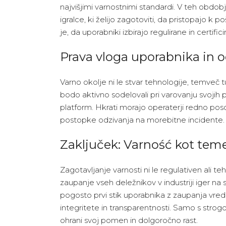
najvišjimi varnostnimi standardi. V teh obdobj
igralce, ki želijo zagotoviti, da pristopajo
je, da uporabniki izbirajo regulirane in certif
Prava vloga uporabnika in 
Varno okolje ni le stvar tehnologije, temveč 
bodo aktivno sodelovali pri varovanju svojih p
platform. Hkrati morajo operaterji redno poso
postopke odzivanja na morebitne incidente.
Zaključek: Varność kot temel
Zagotavljanje varnosti ni le regulativen ali te
zaupanje vseh deležnikov v industriji iger na 
pogosto prvi stik uporabnika z zaupanja vredn
integritete in transparentnosti. Samo s strog
ohrani svoj pomen in dolgoročno rast.