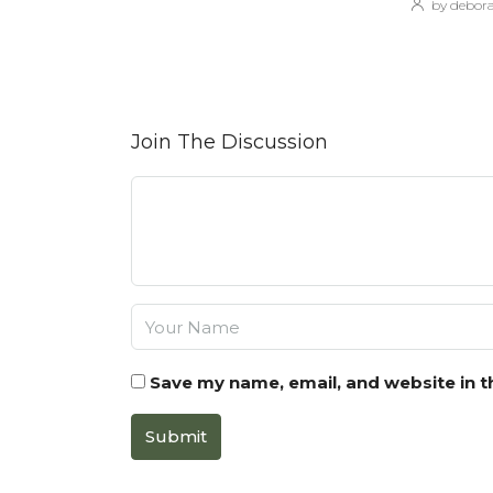
by debor
Join The Discussion
Save my name, email, and website in t
Submit