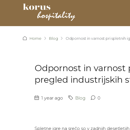
Home
Blog
Odpornost in varnost pri spletnih i
Odpornost in varnost p
pregled industrijskih
1 year ago
Blog
0
Spletne igre na srečo so v zadnjih desetletjih