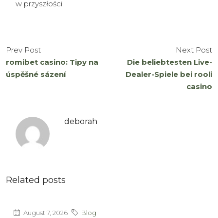
w przyszłości.
Prev Post
Next Post
romibet casino: Tipy na
Die beliebtesten Live-
úspěšné sázení
Dealer-Spiele bei rooli
casino
deborah
Related posts
August 7, 2026
Blog