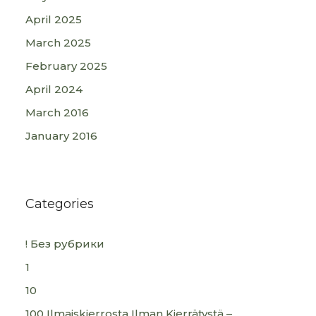
April 2025
March 2025
February 2025
April 2024
March 2016
January 2016
Categories
! Без рубрики
1
10
100 Ilmaiskierrosta Ilman Kierrätystä –