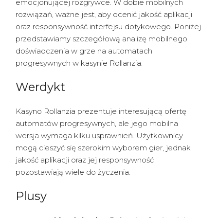
emocjonującej rozgrywce. W dobie mobilnych
rozwiązań, ważne jest, aby ocenić jakość aplikacji
oraz responsywność interfejsu dotykowego. Poniżej
przedstawiamy szczegółową analizę mobilnego
doświadczenia w grze na automatach
progresywnych w kasynie Rollanzia.
Werdykt
Kasyno Rollanzia prezentuje interesującą ofertę
automatów progresywnych, ale jego mobilna
wersja wymaga kilku usprawnień. Użytkownicy
mogą cieszyć się szerokim wyborem gier, jednak
jakość aplikacji oraz jej responsywność
pozostawiają wiele do życzenia.
Plusy