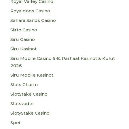
Royal Valley Casino
Royaldogs Casino
Sahara Sands Casino
Siirto Casino
Siru Casino
Siru Kasinot
Siru Mobile Casino 5 €: Parhaat Kasinot & Kulut
2026
Siru Mobile Kasinot
Slots Charm
SlotStake Casino
Slotsvader
SlotyStake Casino
Spei