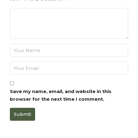
Save my name, email, and website in this
browser for the next time I comment.
Submit