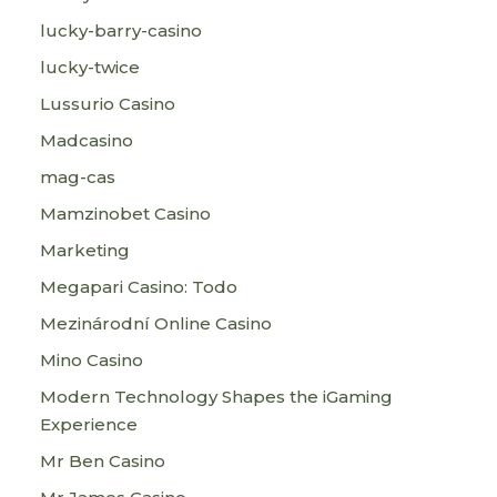
lucky-barry-casino
lucky-twice
Lussurio Casino
Madcasino
mag-cas
Mamzinobet Casino
Marketing
Megapari Casino: Todo
Mezinárodní Online Casino
Mino Casino
Modern Technology Shapes the iGaming
Experience
Mr Ben Casino