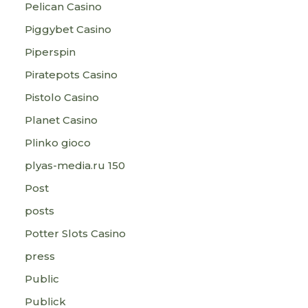
Pelican Casino
Piggybet Casino
Piperspin
Piratepots Casino
Pistolo Casino
Planet Casino
Plinko gioco
plyas-media.ru 150
Post
posts
Potter Slots Casino
press
Public
Publick