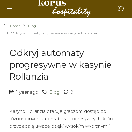
Home
Blog
Odkryj automaty progresywne w kasynie Rollanzia
Odkryj automaty
progresywne w kasynie
Rollanzia
1 year ago
Blog
0
Kasyno Rollanzia oferuje graczom dostęp do
różnorodnych automatów progresywnych, które
przyciągają uwagę dzięki wysokim wygranym i