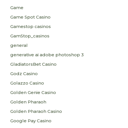
Game
Game Spot Casino
Gamestop casinos
GamStop_casinos
general
generative ai adobe photoshop 3
GladiatorsBet Casino
Godz Casino
Golazzo Casino
Golden Genie Casino
Golden Pharaoh
Golden Pharaoh Casino
Google Pay Casino