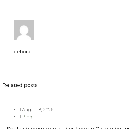
deborah
Related posts
August 8, 2026
Blog
Spel och programvara hos Lemon Casino bonus u