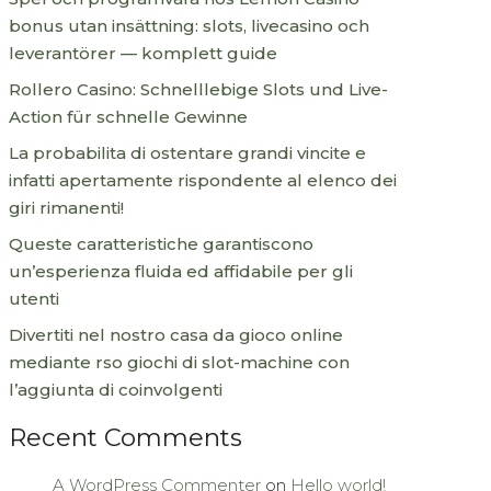
bonus utan insättning: slots, livecasino och
leverantörer — komplett guide
Rollero Casino: Schnelllebige Slots und Live-
Action für schnelle Gewinne
La probabilita di ostentare grandi vincite e
infatti apertamente rispondente al elenco dei
giri rimanenti!
Queste caratteristiche garantiscono
un’esperienza fluida ed affidabile per gli
utenti
Divertiti nel nostro casa da gioco online
mediante rso giochi di slot-machine con
l’aggiunta di coinvolgenti
Recent Comments
A WordPress Commenter
on
Hello world!