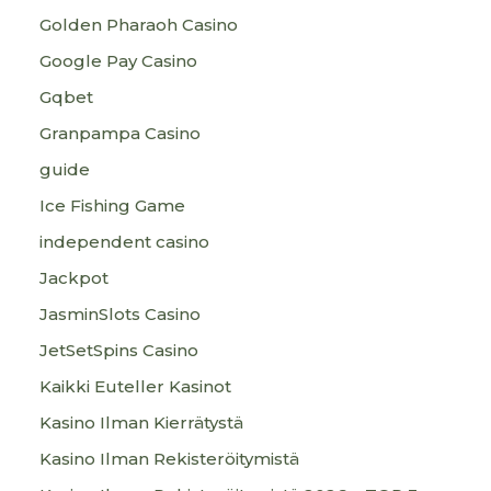
Golden Pharaoh Casino
Google Pay Casino
Gqbet
Granpampa Casino
guide
Ice Fishing Game
independent casino
Jackpot
JasminSlots Casino
JetSetSpins Casino
Kaikki Euteller Kasinot
Kasino Ilman Kierrätystä
Kasino Ilman Rekisteröitymistä