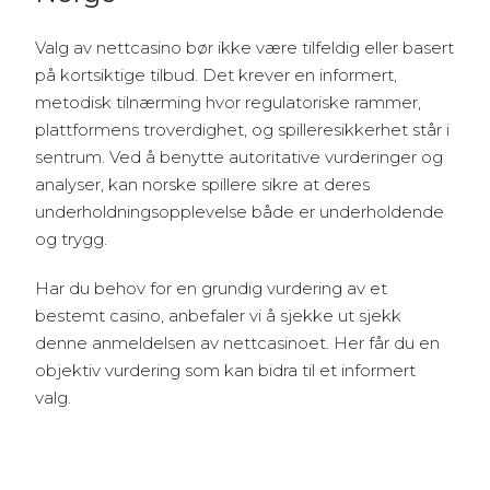
Valg av nettcasino bør ikke være tilfeldig eller basert
på kortsiktige tilbud. Det krever en informert,
metodisk tilnærming hvor regulatoriske rammer,
plattformens troverdighet, og spilleresikkerhet står i
sentrum. Ved å benytte autoritative vurderinger og
analyser, kan norske spillere sikre at deres
underholdningsopplevelse både er underholdende
og trygg.
Har du behov for en grundig vurdering av et
bestemt casino, anbefaler vi å sjekke ut sjekk
denne anmeldelsen av nettcasinoet. Her får du en
objektiv vurdering som kan bidra til et informert
valg.