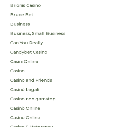
Brionis Casino
Bruce Bet
Business
Business, Small Business
Can You Really
Candybet Casino
Casini Online
Casino
Casino and Friends
Casinò Legali
Casino non gamstop
Casinò Online
Casino Online
Casino S Neterapay