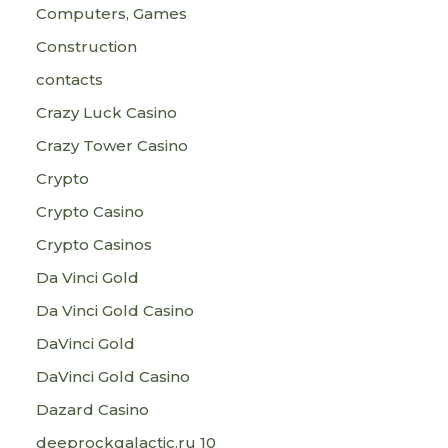
Computers, Games
Construction
contacts
Crazy Luck Casino
Crazy Tower Сasino
Crypto
Crypto Casino
Crypto Casinos
Da Vinci Gold
Da Vinci Gold Casino
DaVinci Gold
DaVinci Gold Casino
Dazard Casino
deeprockgalactic.ru 10