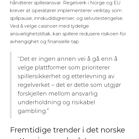
håndterer spilleransvar. Regelverk i Norge og EU
krever at operatører implementerer verktøy som
spillpause, innskuddsgrenser, og selvutestengelse.
Ved å velge casinoer med tydelige
ansvarlighetstiltak, kan spillere redusere risikoen for
avhengighet og finansielle tap.
“Det er ingen annen vei å gå enn å
velge plattformer som prioriterer
spillersikkerhet og etterlevning av
regelverket – det er dette som utgjør
forskjellen mellom ansvarlig
underholdning og risikabel
gambling.”
Fremtidige trender i det norske