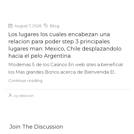
August 7, 2026
Blog
Los lugares los cuales encabezan una
relacion para poder step 3 principales
lugares man: Mexico, Chile desplazandolo
hacia el pelo Argentina
Modernas 5 de los Casinos En web sites a beneficial
los Mas grandes Bonos acerca de Bienvenida El...
Continue reading
by deborah
Join The Discussion