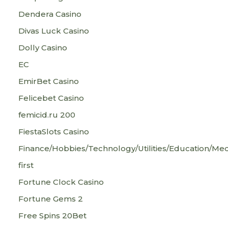
Dendera Casino
Divas Luck Casino
Dolly Casino
EC
EmirBet Casino
Felicebet Casino
femicid.ru 200
FiestaSlots Casino
Finance/Hobbies/Technology/Utilities/Education/Med
first
Fortune Clock Casino
Fortune Gems 2
Free Spins 20Bet