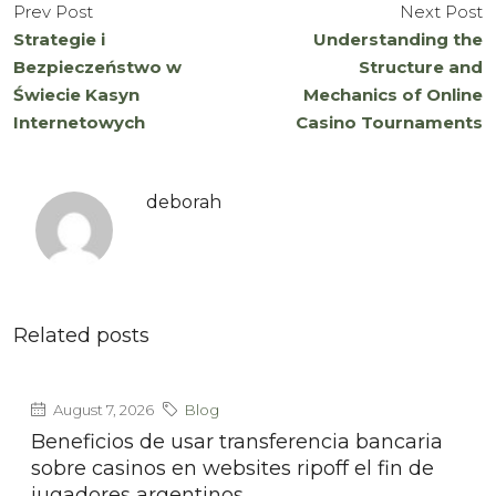
Prev Post
Next Post
Strategie i
Understanding the
Bezpieczeństwo w
Structure and
Świecie Kasyn
Mechanics of Online
Internetowych
Casino Tournaments
deborah
Related posts
August 7, 2026
Blog
Beneficios de usar transferencia bancaria
sobre casinos en websites ripoff el fin de
jugadores argentinos