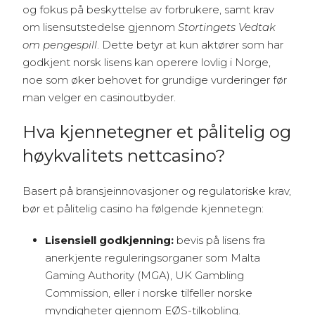
og fokus på beskyttelse av forbrukere, samt krav
om lisensutstedelse gjennom
Stortingets Vedtak
om pengespill
. Dette betyr at kun aktører som har
godkjent norsk lisens kan operere lovlig i Norge,
noe som øker behovet for grundige vurderinger før
man velger en casinoutbyder.
Hva kjennetegner et pålitelig og
høykvalitets nettcasino?
Basert på bransjeinnovasjoner og regulatoriske krav,
bør et pålitelig casino ha følgende kjennetegn:
Lisensiell godkjenning:
bevis på lisens fra
anerkjente reguleringsorganer som Malta
Gaming Authority (MGA), UK Gambling
Commission, eller i norske tilfeller norske
myndigheter gjennom EØS-tilkobling.