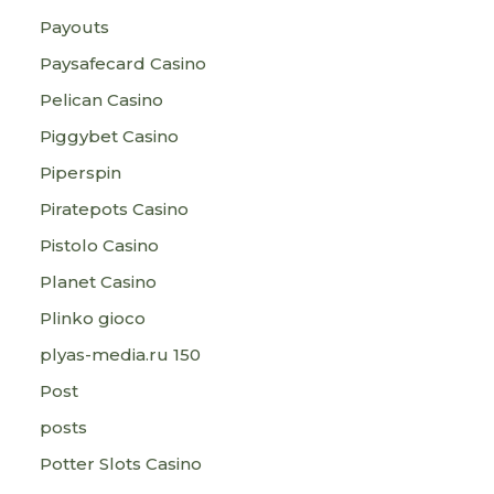
Payouts
Paysafecard Casino
Pelican Casino
Piggybet Casino
Piperspin
Piratepots Casino
Pistolo Casino
Planet Casino
Plinko gioco
plyas-media.ru 150
Post
posts
Potter Slots Casino