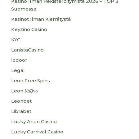
Kasino Ilman Rekisteröitymistä 2026 – TOP 3
Suomessa
Kasinot Ilman Kierrätystä
Keyzino Casino
KYC
LanistaCasino
lcdoor
Légal
Leon Free Spins
Leon Καζίνο
Leonbet
Librabet
Lucky Anon Casino
Lucky Carnival Casino