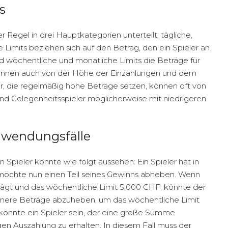
s
r Regel in drei Hauptkategorien unterteilt: tägliche,
 Limits beziehen sich auf den Betrag, den ein Spieler an
 wöchentliche und monatliche Limits die Beträge für
 können auch von der Höhe der Einzahlungen und dem
er, die regelmäßig hohe Beträge setzen, können oft von
end Gelegenheitsspieler möglicherweise mit niedrigeren
Anwendungsfälle
 Spieler könnte wie folgt aussehen: Ein Spieler hat in
öchte nun einen Teil seines Gewinns abheben. Wenn
rägt und das wöchentliche Limit 5.000 CHF, könnte der
einere Beträge abzuheben, um das wöchentliche Limit
l könnte ein Spieler sein, der eine große Summe
gen Auszahlung zu erhalten. In diesem Fall muss der