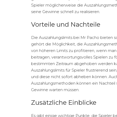
Spieler möglicherweise die Auszahlungsmeth
seine Gewinne schnell zu realisieren.
Vorteile und Nachteile
Die Auszahlungslimits bei Mr Pacho bieten so
gehört die Möglichkeit, die Auszahlungsme
von höheren Limits zu profitieren, wenn man 
beitragen, verantwortungsvolles Spielen zu f
bestimmten Zeitraum abgehoben werden kann
Auszahlungslimits für Spieler frustrierend s
und diese nicht sofort abheben können. Auc
Auszahlungsmethoden können ein Nachteil sei
Gewinne warten müssen.
Zusätzliche Einblicke
Es gibt einige wichtige Punkte, die Spieler b