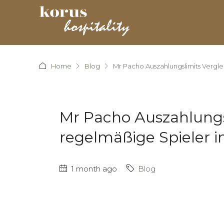
Home
Blog
Mr Pacho Auszahlungslimits Vergle
Mr Pacho Auszahlungsl
regelmäßige Spieler i
1 month ago
Blog