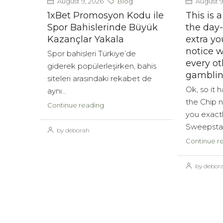
August 9, 2026
Blog
August 9
1xBet Promosyon Kodu ile
This is 
Spor Bahislerinde Büyük
the day-
Kazançlar Yakala
extra yo
notice w
Spor bahisleri Türkiye’de
every o
giderek popülerleşirken, bahis
gamblin
siteleri arasındaki rekabet de
Ok, so it
aynı...
the Chip 
Continue reading
you exact
Sweepstak
by deborah
Continue r
by debor