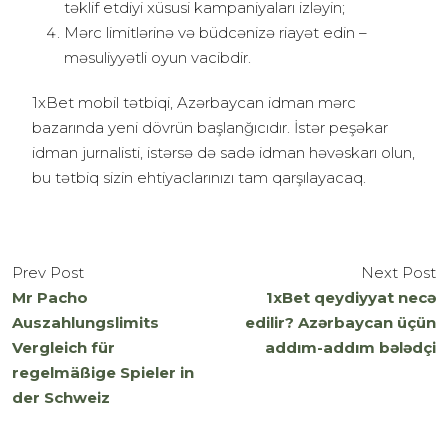
təklif etdiyi xüsusi kampaniyaları izləyin;
Mərc limitlərinə və büdcənizə riayət edin –
məsuliyyətli oyun vacibdir.
1xBet mobil tətbiqi, Azərbaycan idman mərc
bazarında yeni dövrün başlanğıcıdır. İstər peşəkar
idman jurnalisti, istərsə də sadə idman həvəskarı olun,
bu tətbiq sizin ehtiyaclarınızı tam qarşılayacaq.
Prev Post
Next Post
Mr Pacho
1xBet qeydiyyat necə
Auszahlungslimits
edilir? Azərbaycan üçün
Vergleich für
addım-addım bələdçi
regelmäßige Spieler in
der Schweiz