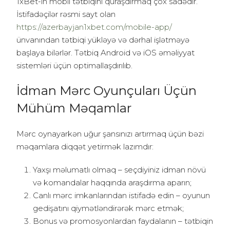
1xBet-in mobil tətbiqini quraşdırmaq çox sadədir.
İstifadəçilər rəsmi sayt olan
https://azerbayjan1xbet.com/mobile-app/
ünvanından tətbiqi yükləyə və dərhal işlətməyə
başlaya bilərlər. Tətbiq Android və iOS əməliyyat
sistemləri üçün optimallaşdırılıb.
İdman Mərc Oyunçuları Üçün
Mühüm Məqamlar
Mərc oynayarkən uğur şansınızı artırmaq üçün bəzi
məqamlara diqqət yetirmək lazımdır:
Yaxşı məlumatlı olmaq – seçdiyiniz idman növü
və komandalar haqqında araşdırma aparın;
Canlı mərc imkanlarından istifadə edin – oyunun
gedişatını qiymətləndirərək mərc etmək;
Bonus və promosyonlardan faydalanın – tətbiqin