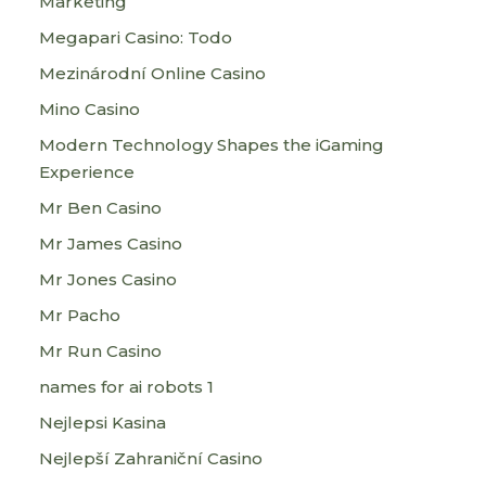
Marketing
Megapari Casino: Todo
Mezinárodní Online Casino
Mino Casino
Modern Technology Shapes the iGaming
Experience
Mr Ben Casino
Mr James Casino
Mr Jones Casino
Mr Pacho
Mr Run Casino
names for ai robots 1
Nejlepsi Kasina
Nejlepší Zahraniční Casino