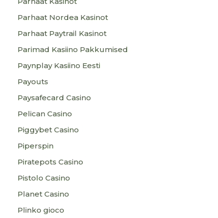
Parhaat Kasinot
Parhaat Nordea Kasinot
Parhaat Paytrail Kasinot
Parimad Kasiino Pakkumised
Paynplay Kasiino Eesti
Payouts
Paysafecard Casino
Pelican Casino
Piggybet Casino
Piperspin
Piratepots Casino
Pistolo Casino
Planet Casino
Plinko gioco