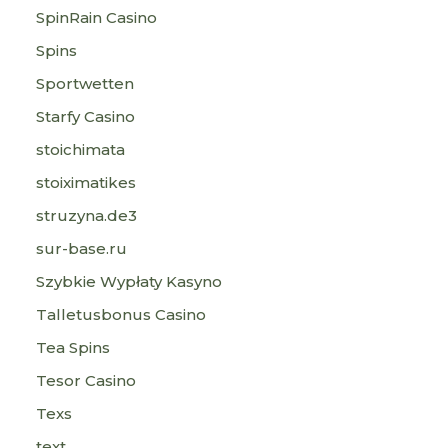
SpinRain Casino
Spins
Sportwetten
Starfy Casino
stoichimata
stoiximatikes
struzyna.de3
sur-base.ru
Szybkie Wypłaty Kasyno
Talletusbonus Casino
Tea Spins
Tesor Casino
Texs
text