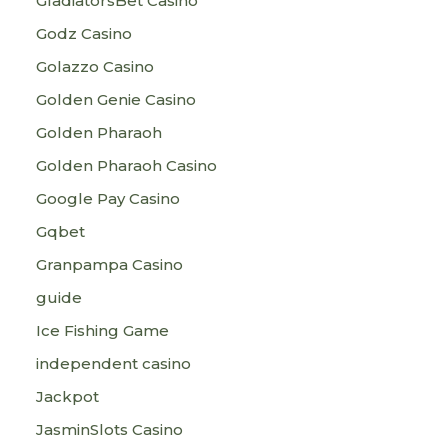
GladiatorsBet Casino
Godz Casino
Golazzo Casino
Golden Genie Casino
Golden Pharaoh
Golden Pharaoh Casino
Google Pay Casino
Gqbet
Granpampa Casino
guide
Ice Fishing Game
independent casino
Jackpot
JasminSlots Casino