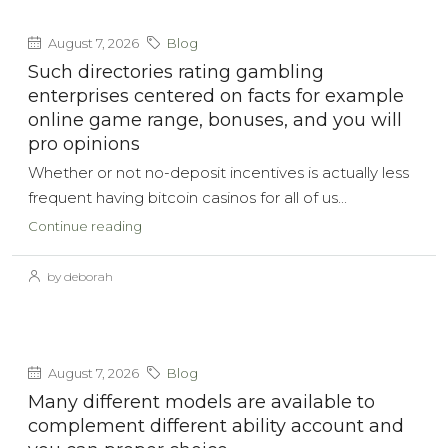
August 7, 2026
Blog
Such directories rating gambling
enterprises centered on facts for example
online game range, bonuses, and you will
pro opinions
Whether or not no-deposit incentives is actually less
frequent having bitcoin casinos for all of us...
Continue reading
by deborah
August 7, 2026
Blog
Many different models are available to
complement different ability account and