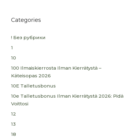
Categories
! Без рубрики
1
10
100 Ilmaiskierrosta Ilman Kierrätystä –
Käteisopas 2026
10E Talletusbonus
10e Talletusbonus Ilman Kierrätystä 2026: Pidä
Voittosi
12
13
18