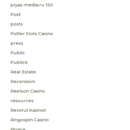
plyas-media.ru 150
Post
posts
Potter Slots Casino
press
Public
Publick
Real Estate
Recensioni
Reelson Casino
resources
Revolut Kasinot
Ringospin Casino
Rioace