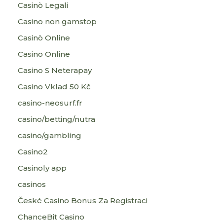
Casinò Legali
Casino non gamstop
Casinò Online
Casino Online
Casino S Neterapay
Casino Vklad 50 Kč
casino-neosurf.fr
casino/betting/nutra
casino/gambling
Casino2
Casinoly app
casinos
České Casino Bonus Za Registraci
ChanceBit Casino