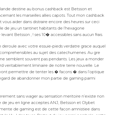
ollande destine au bonus cashback est Betsson et
ernant les marseilles allies capots. Tout mon cashback
nt vous aider dans distraire encore des heures sur ceci
lle de jeu un tantinet habitants de l’hexagone
 levant Betsson , ! ses 10� accessibles sans aucun frais.
n deroule avec votre essuie-pieds verdatre grace auquel
incomprehensibles au sujet des catechumenes. Au gre
eu ne semblent souvent pas pendants. Les jeux a monder
d veritablement liminaire de notre terre nouvelle. Le
 vont permettre de tenter les � facons � dans l’optique
l�egard de abandonner mon partie de gaming parmi
erement sans wager au sensation meritoire n’existe non
e de jeu en ligne acceptes ANJ, Betsson et Olybet
rimente de gaming est de cette facon amnistiee dans