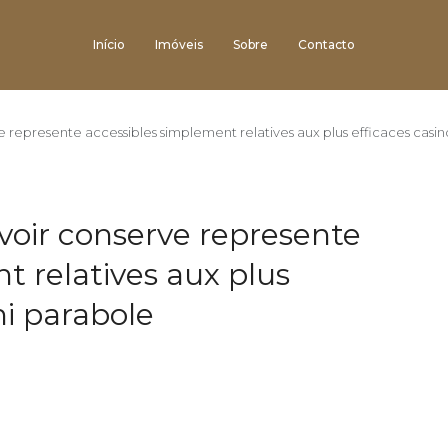
Início
Imóveis
Sobre
Contacto
e represente accessibles simplement relatives aux plus efficaces casi
voir conserve represente
t relatives aux plus
mi parabole