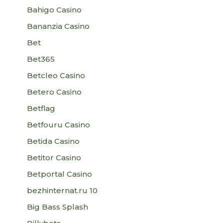
Bahigo Casino
Bananzia Casino
Bet
Bet365
Betcleo Casino
Betero Casino
Betflag
Betfouru Casino
Betida Casino
Betitor Casino
Betportal Casino
bezhinternat.ru 10
Big Bass Splash