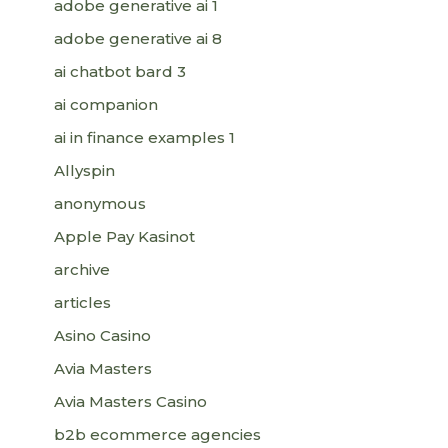
adobe generative ai 1
adobe generative ai 8
ai chatbot bard 3
ai companion
ai in finance examples 1
Allyspin
anonymous
Apple Pay Kasinot
archive
articles
Asino Casino
Avia Masters
Avia Masters Casino
b2b ecommerce agencies