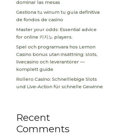
dominar las mesas
Gestiona tu winum tu guía definitiva
de fondos de casino
Master your odds: Essential advice
for online 카지노 players.
Spel och programvara hos Lemon
Casino bonus utan insättning: slots,
livecasino och leverantörer —
komplett guide
Rollero Casino: Schnelllebige Slots
und Live-Action für schnelle Gewinne
Recent
Comments