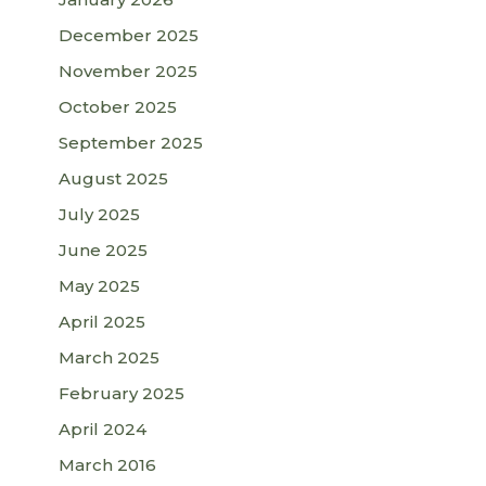
December 2025
November 2025
October 2025
September 2025
August 2025
July 2025
June 2025
May 2025
April 2025
March 2025
February 2025
April 2024
March 2016