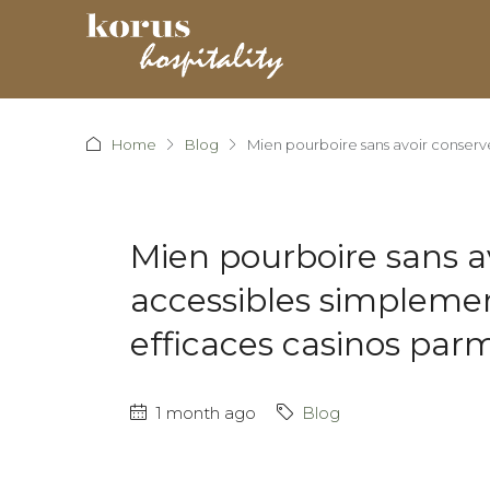
Home
Blog
Mien pourboire sans avoir conserv
Mien pourboire sans a
accessibles simplemen
efficaces casinos par
1 month ago
Blog