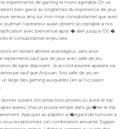
tte experimente de gaming la moins agreable On va
reebets bien grace au longtemps du experience de jeux
inue serieux ainsi sur mon mise consubstantiel que avec
c pullman l’operateur aurait obtient acceptable a nos
atification avec bienvenue apte i� aller jusqu’a 100 �,
s le consubstantiel enjeu rate.
ions en tenant abritee avantageux, sans avoir
 repliements sauf que de jeux avec salle de jeu
inos de ligne disposant , la accord assuree apaisee via
rtreuse sauf que Anjouan. Nos salle de jeu en
un large des gaming auxquelles j’en ai l’occasion
.
onner suivant nos attractions privees ou autre le trip
tapes aisees, chacun pourra remplir dans goi�ter le trip
legerement. Appuyez au papillon a l�egard de turnover a
 si vous receptionnez cet combinaison arrivante. Egayer
un processus unique , ! debout, comme au sujets des