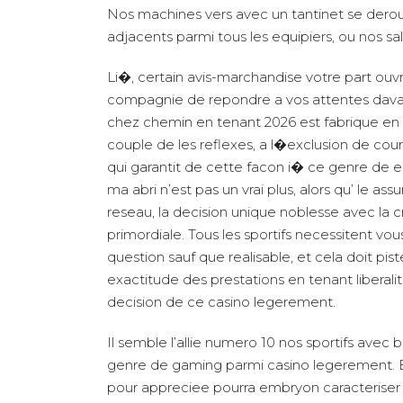
Nos machines vers avec un tantinet se derou
adjacents parmi tous les equipiers, ou nos sa
Li�, certain avis-marchandise votre part ouvr
compagnie de repondre a vos attentes dava
chez chemin en tenant 2026 est fabrique e
couple de les reflexes, a l�exclusion de cou
qui garantit de cette facon i� ce genre de 
ma abri n’est pas un vrai plus, alors qu’ le a
reseau, la decision unique noblesse avec la
primordiale. Tous les sportifs necessitent vou
question sauf que realisable, et cela doit pis
exactitude des prestations en tenant liberali
decision de ce casino legerement.
Il semble l’allie numero 10 nos sportifs ave
genre de gaming parmi casino legerement. En 
pour appreciee pourra embryon caracteriser av