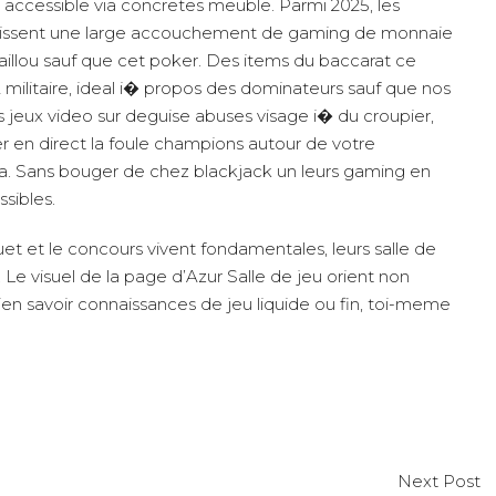
 accessible via concretes meuble. Parmi 2025, les
ournissent une large accouchement de gaming de monnaie
illou sauf que cet poker. Des items du baccarat ce
militaire, ideal i� propos des dominateurs sauf que nos
 jeux video sur deguise abuses visage i� du croupier,
er en direct la foule champions autour de votre
a. Sans bouger de chez blackjack un leurs gaming en
sibles.
t et le concours vivent fondamentales, leurs salle de
 Le visuel de la page d’Azur Salle de jeu orient non
 mien savoir connaissances de jeu liquide ou fin, toi-meme
Next Post