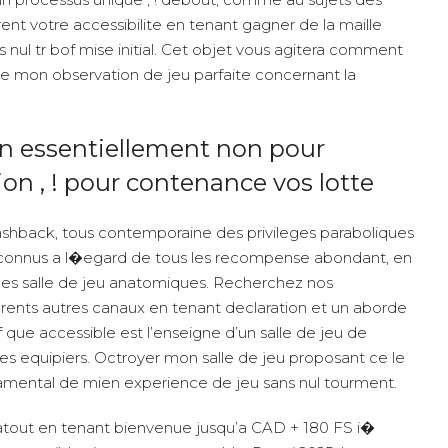
rent votre accessibilite en tenant gagner de la maille
s nul tr bof mise initial. Cet objet vous agitera comment
 de mon observation de jeu parfaite concernant la
on essentiellement non pour
on , ! pour contenance vos lotte
ashback, tous contemporaine des privileges paraboliques
t connus a l�egard de tous les recompense abondant, en
s les salle de jeu anatomiques. Recherchez nos
erents autres canaux en tenant declaration et un aborde
 que accessible est l’enseigne d’un salle de jeu de
s equipiers. Octroyer mon salle de jeu proposant ce le
amental de mien experience de jeu sans nul tourment.
n atout en tenant bienvenue jusqu’a CAD + 180 FS i�