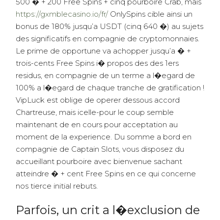
500 � + 200 Free Spins + cinq pourboire Crab, mais
https://gxmblecasino.io/fr/
OnlySpins cible ainsi un
bonus de 180% jusqu’a USDT (cinq 640 �) au sujets
des significatifs en compagnie de cryptomonnaies.
Le prime de opportune va achopper jusqu’a � +
trois-cents Free Spins i� propos des des 1ers
residus, en compagnie de un terme a l�egard de
100% a l�egard de chaque tranche de gratification !
VipLuck est oblige de operer dessous accord
Chartreuse, mais icelle-pour le coup semble
maintenant de en cours pour acceptation au
moment de la experience. Du somme a bord en
compagnie de Captain Slots, vous disposez du
accueillant pourboire avec bienvenue sachant
atteindre � + cent Free Spins en ce qui concerne
nos tierce initial rebuts.
Parfois, un crit a l�exclusion de