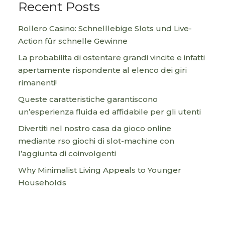
Recent Posts
Rollero Casino: Schnelllebige Slots und Live-
Action für schnelle Gewinne
La probabilita di ostentare grandi vincite e infatti
apertamente rispondente al elenco dei giri
rimanenti!
Queste caratteristiche garantiscono
un’esperienza fluida ed affidabile per gli utenti
Divertiti nel nostro casa da gioco online
mediante rso giochi di slot-machine con
l’aggiunta di coinvolgenti
Why Minimalist Living Appeals to Younger
Households