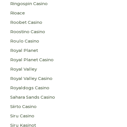
Ringospin Casino
Rioace
Roobet Casino
Roostino Casino
Roulo Casino
Royal Planet
Royal Planet Casino
Royal Valley
Royal Valley Casino
Royaldogs Casino
Sahara Sands Casino
Siirto Casino
Siru Casino
Siru Kasinot