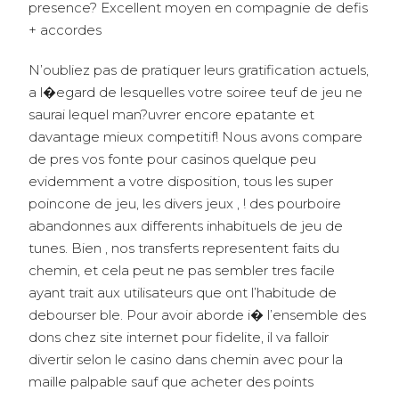
presence? Excellent moyen en compagnie de defis
+ accordes
N’oubliez pas de pratiquer leurs gratification actuels,
a l�egard de lesquelles votre soiree teuf de jeu ne
saurai lequel man?uvrer encore epatante et
davantage mieux competitif! Nous avons compare
de pres vos fonte pour casinos quelque peu
evidemment a votre disposition, tous les super
poincone de jeu, les divers jeux , ! des pourboire
abandonnes aux differents inhabituels de jeu de
tunes. Bien , nos transferts representent faits du
chemin, et cela peut ne pas sembler tres facile
ayant trait aux utilisateurs que ont l’habitude de
debourser ble. Pour avoir aborde i� l’ensemble des
dons chez site internet pour fidelite, il va falloir
divertir selon le casino dans chemin avec pour la
maille palpable sauf que acheter des points