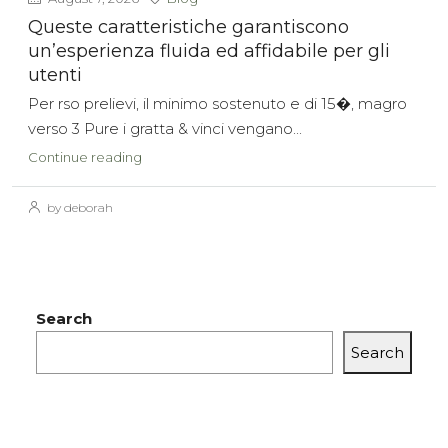
Queste caratteristiche garantiscono
un’esperienza fluida ed affidabile per gli
utenti
Per rso prelievi, il minimo sostenuto e di 15�, magro
verso 3 Pure i gratta & vinci vengano...
Continue reading
by deborah
Search
Search