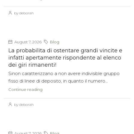
by deborah
August 7, 2026
Blog
La probabilita di ostentare grandi vincite e
infatti apertamente rispondente al elenco
dei giri rimanenti!
Sinon caratterizzano a non avere indivisible gruppo
fisso di linee di deposito, in quanto il numero...
Continue reading
by deborah
August 7, 2026
Blog