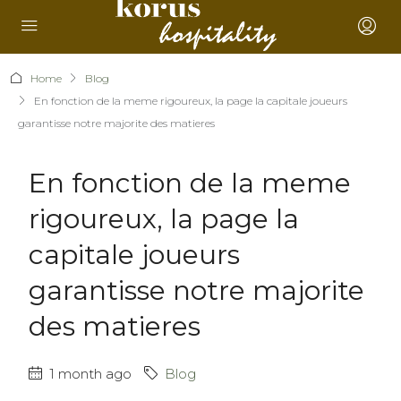
Home
Blog
En fonction de la meme rigoureux, la page la capitale joueurs
garantisse notre majorite des matieres
En fonction de la meme
rigoureux, la page la
capitale joueurs
garantisse notre majorite
des matieres
1 month ago
Blog