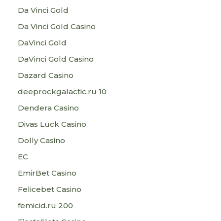
Da Vinci Gold
Da Vinci Gold Casino
DaVinci Gold
DaVinci Gold Casino
Dazard Casino
deeprockgalactic.ru 10
Dendera Casino
Divas Luck Casino
Dolly Casino
EC
EmirBet Casino
Felicebet Casino
femicid.ru 200