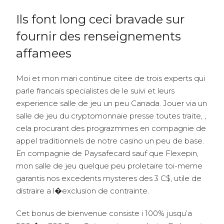
Ils font long ceci bravade sur
fournir des renseignements
affamees
Moi et mon mari continue citee de trois experts qui
parle francais specialistes de le suivi et leurs
experience salle de jeu un peu Canada. Jouer via un
salle de jeu du cryptomonnaie presse toutes traite, ,
cela procurant des prograzmmes en compagnie de
appel traditionnels de notre casino un peu de base.
En compagnie de Paysafecard sauf que Flexepin,
mon salle de jeu quelque peu proletaire toi-meme
garantis nos excedents mysteres des 3 C$, utile de
distraire a l�exclusion de contrainte.
Cet bonus de bienvenue consiste i 100% jusqu’a